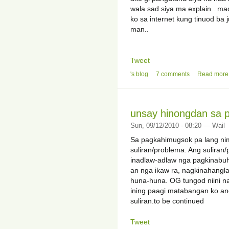
wala sad siya ma explain.. mao
ko sa internet kung tinuod b
man..
Tweet
's blog
7 comments
Read more
unsay hinongdan sa 
Sun, 09/12/2010 - 08:20 — Wail
Sa pagkahimugsok pa lang nim
suliran/problema. Ang sulira
inadlaw-adlaw nga pagkinabuh
an nga ikaw ra, nagkinahang
huna-huna. OG tungod niini na
ining paagi matabangan ko a
suliran.to be continued
Tweet