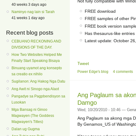
Not fully compatible with Wind
40 weeks 3 days ago
FREE download
Naminyo nag lain si Tarah
41 weeks 1 day ago
FREE samples of other Pin
FREE book version sampl
Recent blog posts
Has thesaurus-like entries 
Latest update: October 26
CEBUANO RECKONING AND
DIVISIONS OF THE DAY.
How Two Websites Helped Me
Finally Start Speaking Bisaya
Tweet
Binuang uyamot ang konsepto
Power Edge's blog
4 comments
sa creatio ex nihilo
Sugilanon: Ang Hakog Nga Datu
Ang Awit ni Sinogo nga Alaot
Ang Paglaum sa ako
Pangadye sa Pagpbendisyon sa
Damgo
Lusokan
Mga Bansag ni Ginoo
Wed, 10/20/2010 - 10:46 — Ge
Magwayen (The Goddess
Ang Paglaum sa akong mga 
Magwayen's Titles)
By Genamos_US of Washingto
Dalan ug Gugma