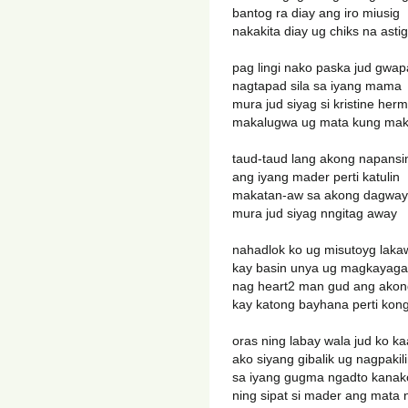
bantog ra diay ang iro miusig
nakakita diay ug chiks na astig
pag lingi nako paska jud gwa
nagtapad sila sa iyang mama
mura jud siyag si kristine her
makalugwa ug mata kung maka
taud-taud lang akong napansi
ang iyang mader perti katulin
makatan-aw sa akong dagway
mura jud siyag nngitag away
nahadlok ko ug misutoyg laka
kay basin unya ug magkayag
nag heart2 man gud ang ako
kay katong bayhana perti kon
oras ning labay wala jud ko k
ako siyang gibalik ug nagpaki
sa iyang gugma ngadto kanak
ning sipat si mader ang mata 