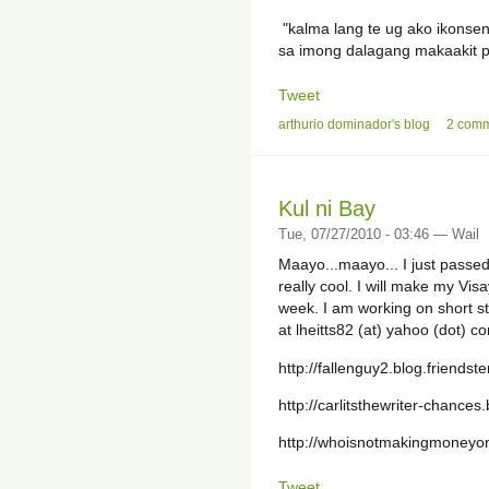
"kalma lang te ug ako ikonsen
sa imong dalagang makaakit 
Tweet
arthurio dominador's blog
2 com
Kul ni Bay
Tue, 07/27/2010 - 03:46 — Wail
Maayo...maayo... I just passed 
really cool. I will make my Vis
week. I am working on short s
at lheitts82 (at) yahoo (dot) 
http://fallenguy2.blog.friendst
http://carlitsthewriter-chances
http://whoisnotmakingmoneyon
Tweet