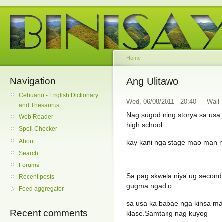
Home
Navigation
Ang Ulitawo
Cebuano - English Dictionary
Wed, 06/08/2011 - 20:40 — Wail
and Thesaurus
Nag sugod ning storya sa usa 
Web Reader
high school
Spell Checker
About
kay kani nga stage mao man ni
Search
Forums
Sa pag skwela niya ug second 
Recent posts
gugma ngadto
Feed aggregator
sa usa ka babae nga kinsa ma
Recent comments
klase.Samtang nag kuyog