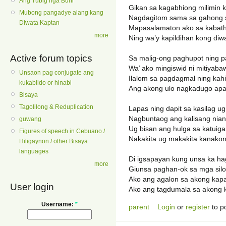
Ang Tubig nga Buhi
Gikan sa kagabhiong milimin 
Mubong pangadye alang kang
Nagdagitom sama sa gahong 
Diwata Kaptan
Mapasalamaton ako sa kabat
more
Ning wa’y kapildihan kong diw
Active forum topics
Sa malig-ong paghupot ning p
Wa’ ako mingiswid ni mitiyaba
Unsaon pag conjugate ang
Ilalom sa pagdagmal ning kah
kukabildo or hinabi
Ang akong ulo nagkadugo ap
Bisaya
Tagolilong & Reduplication
Lapas ning dapit sa kasilag ug
Nagbuntaog ang kalisang nia
guwang
Ug bisan ang hulga sa katuig
Figures of speech in Cebuano /
Nakakita ug makakita kanakon
Hiligaynon / other Bisaya
languages
Di igsapayan kung unsa ka ha
more
Giunsa paghan-ok sa mga silo
Ako ang agalon sa akong kap
User login
Ako ang tagdumala sa akong k
Username:
*
parent
Login
or
register
to p