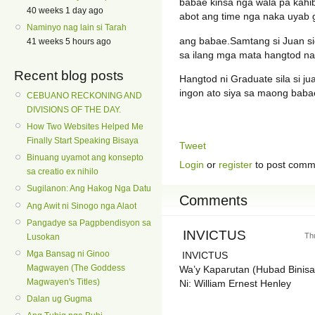
babae kinsa nga wala pa kahib
40 weeks 1 day ago
abot ang time nga naka uyab g
Naminyo nag lain si Tarah
ang babae.Samtang si Juan s
41 weeks 5 hours ago
sa ilang mga mata hangtod nag 
Recent blog posts
Hangtod ni Graduate sila si j
ingon ato siya sa maong baba
CEBUANO RECKONING AND
DIVISIONS OF THE DAY.
How Two Websites Helped Me
Finally Start Speaking Bisaya
Tweet
Binuang uyamot ang konsepto
Login
or
register
to post comm
sa creatio ex nihilo
Sugilanon: Ang Hakog Nga Datu
Comments
Ang Awit ni Sinogo nga Alaot
Pangadye sa Pagpbendisyon sa
INVICTUS
Th
Lusokan
Mga Bansag ni Ginoo
INVICTUS
Magwayen (The Goddess
Wa’y Kaparutan (Hubad Binisa
Magwayen's Titles)
Ni: William Ernest Henley
Dalan ug Gugma