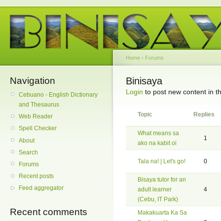
Home
›
Forums
Navigation
Binisaya
Login
to post new content in t
Cebuano - English Dictionary
and Thesaurus
Topic
Replies
Web Reader
Spell Checker
What means sa
1
About
ako na kabit oi
Search
Tala na! | Let's go!
0
Forums
Recent posts
Bisaya tutor for an
Feed aggregator
adult learner
4
(Cebu, IT Park)
Recent comments
Makakuarta Ka Sa