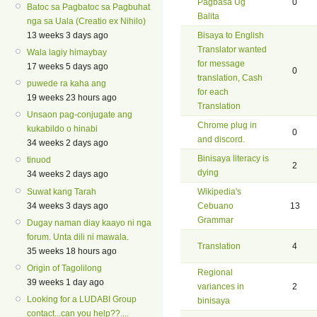
Pagbasa Ug
0
Batoc sa Pagbatoc sa Pagbuhat
Balita
nga sa Uala (Creatio ex Nihilo)
13 weeks 3 days ago
Bisaya to English
Translator wanted
Wala lagiy himaybay
for message
17 weeks 5 days ago
0
translation, Cash
puwede ra kaha ang
for each
19 weeks 23 hours ago
Translation
Unsaon pag-conjugate ang
Chrome plug in
kukabildo o hinabi
0
and discord.
34 weeks 2 days ago
Binisaya literacy is
tinuod
2
dying
34 weeks 2 days ago
Suwat kang Tarah
Wikipedia's
34 weeks 3 days ago
Cebuano
13
Grammar
Dugay naman diay kaayo ni nga
forum. Unta dili ni mawala.
Translation
4
35 weeks 18 hours ago
Origin of Tagolilong
Regional
39 weeks 1 day ago
variances in
2
Looking for a LUDABI Group
binisaya
contact...can you help??....