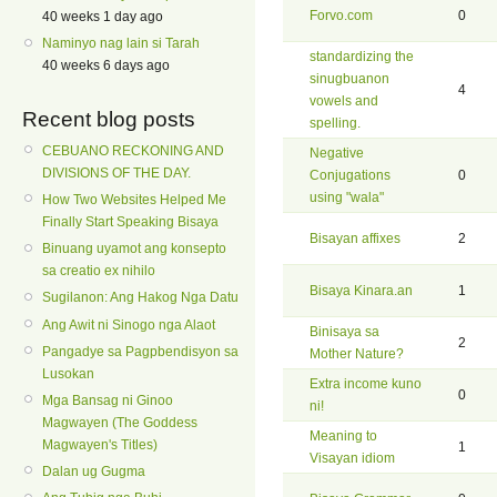
Forvo.com
0
40 weeks 1 day ago
Naminyo nag lain si Tarah
standardizing the
40 weeks 6 days ago
sinugbuanon
4
vowels and
Recent blog posts
spelling.
CEBUANO RECKONING AND
Negative
DIVISIONS OF THE DAY.
Conjugations
0
using "wala"
How Two Websites Helped Me
Finally Start Speaking Bisaya
Bisayan affixes
2
Binuang uyamot ang konsepto
sa creatio ex nihilo
Bisaya Kinara.an
1
Sugilanon: Ang Hakog Nga Datu
Ang Awit ni Sinogo nga Alaot
Binisaya sa
2
Pangadye sa Pagpbendisyon sa
Mother Nature?
Lusokan
Extra income kuno
0
Mga Bansag ni Ginoo
ni!
Magwayen (The Goddess
Meaning to
Magwayen's Titles)
1
Visayan idiom
Dalan ug Gugma