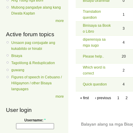
Ang Tubig nga Buhi
Bisaya Grammar
0
Mubong pangadye alang kang
Translation
Diwata Kaptan
1
question
more
Binisaya sa Book
3
o Libro
Active forum topics
diperensya sa
4
Unsaon pag conjugate ang
mga sugo
kukabildo or hinabi
Bisaya
Please help..
20
Tagolilong & Reduplication
Which word is
guwang
2
correct
Figures of speech in Cebuano /
Hiligaynon / other Bisaya
Quick question
4
languages
more
« first
‹ previous
1
2
User login
Username:
*
Balayan alang sa mga Bis