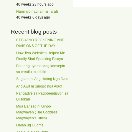
40 weeks 23 hours ago
Naminyo nag lain si Tarah
40 weeks 6 days ago
Recent blog posts
CEBUANO RECKONING AND
DIVISIONS OF THE DAY.
How Two Websites Helped Me
Finally Start Speaking Bisaya
Binuang uyamot ang konsepto
sa creatio ex nihilo
Sugilanon: Ang Hakog Nga Datu
Ang Awit ni Sinogo nga Alaot
Pangadye sa Pagpbendisyon sa
Lusokan
Mga Bansag ni Ginoo
Magwayen (The Goddess
Magwayen's Titles)
Dalan ug Gugma