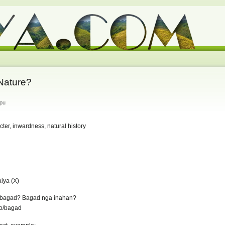
Nature?
apu
acter, inwardness, natural history
iya (X)
 bagad? Bagad nga inahan?
no/bagad