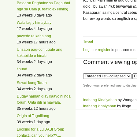
P.S. Lain-lain man ta gud og dia
Batoc sa Pagbatoc sa Pagbuhat
gold : bulawan
(n.)
; buwawan
(n
nga sa Uala (Creatio ex Nihilo)
Kasagaran sa mga central cebua
13 weeks 3 days ago
borrow og words sa engllish o s
Wala lagiy himaybay
17 weeks 4 days ago
puwede ra kaha ang
Tweet
19 weeks 17 hours ago
Unsaon pag-conjugate ang
Login
or
register
to post commen
kukabildo o hinabi
Comment viewing op
34 weeks 2 days ago
tinuod
34 weeks 2 days ago
Suwat kang Tarah
Select your preferred way to displa
34 weeks 2 days ago
Dugay naman diay kaayo ni nga
Inahang Kinaiyahan
by Wangan
forum. Unta dili ni mawala.
inahang kinaiyahan
by litogo
35 weeks 12 hours ago
Origin of Tagolilong
39 weeks 1 day ago
Looking for a LUDABI Group
contact...can you help??....