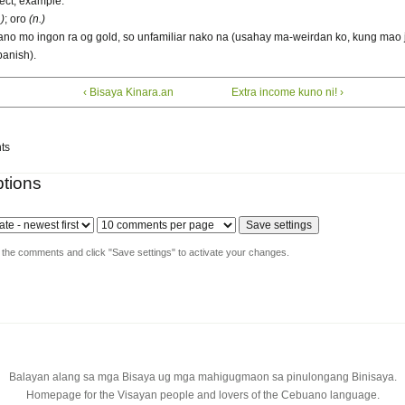
lect, example:
.)
; oro
(n.)
no mo ingon ra og gold, so unfamiliar nako na (usahay ma-weirdan ko, kung mao j
panish).
‹ Bisaya Kinara.an
Extra income kuno ni! ›
ts
tions
y the comments and click "Save settings" to activate your changes.
Balayan alang sa mga Bisaya ug mga mahigugmaon sa pinulongang Binisaya.
Homepage for the Visayan people and lovers of the Cebuano language.