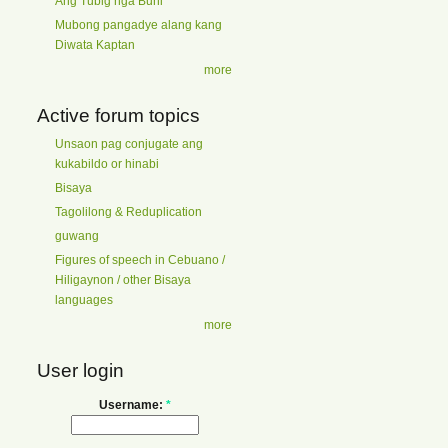
Ang Tubig nga Buhi
Mubong pangadye alang kang
Diwata Kaptan
more
Active forum topics
Unsaon pag conjugate ang
kukabildo or hinabi
Bisaya
Tagolilong & Reduplication
guwang
Figures of speech in Cebuano /
Hiligaynon / other Bisaya
languages
more
User login
Username:
*