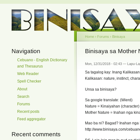
Home
›
Forums
›
Binisaya
Navigation
Binisaya sa Mother 
Cebuano - English Dictionary
Mon, 12/31/2018 - 02:43 — Lapu-L
and Thesaurus
Sa tagalog kay: Inang Kalikasan
Web Reader
Kalikasan: nature, instinct, char
Spell Checker
About
Unsa sa binisaya?
Search
Sa google translate: (Wierd)
Forums
Nature = Kinaiyahan (character)
Recent posts
Mother Nature = Inahan nga kina
Feed aggregator
Mao ba ni? Bagad? Inahan nga
http://www.binisaya.com/cebua
Recent comments