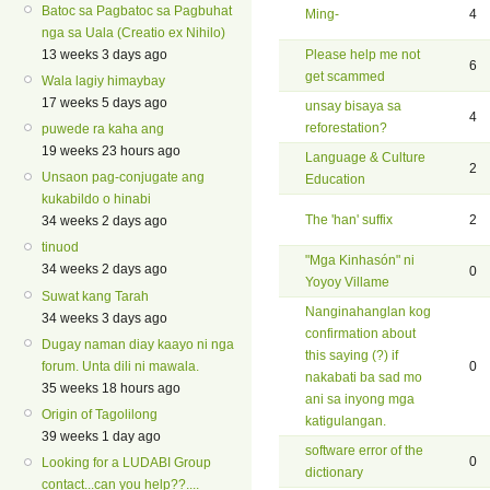
Batoc sa Pagbatoc sa Pagbuhat
Ming-
4
nga sa Uala (Creatio ex Nihilo)
13 weeks 3 days ago
Please help me not
6
get scammed
Wala lagiy himaybay
17 weeks 5 days ago
unsay bisaya sa
4
reforestation?
puwede ra kaha ang
19 weeks 23 hours ago
Language & Culture
2
Unsaon pag-conjugate ang
Education
kukabildo o hinabi
The 'han' suffix
2
34 weeks 2 days ago
tinuod
"Mga Kinhasón" ni
34 weeks 2 days ago
0
Yoyoy Villame
Suwat kang Tarah
Nanginahanglan kog
34 weeks 3 days ago
confirmation about
Dugay naman diay kaayo ni nga
this saying (?) if
forum. Unta dili ni mawala.
0
nakabati ba sad mo
35 weeks 18 hours ago
ani sa inyong mga
Origin of Tagolilong
katigulangan.
39 weeks 1 day ago
software error of the
0
Looking for a LUDABI Group
dictionary
contact...can you help??....