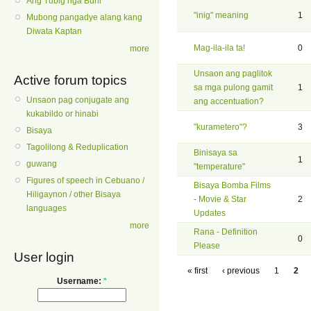
Ang Tubig nga Buhi
"inig" meaning
1
Mubong pangadye alang kang
Diwata Kaptan
Mag-ila-ila ta!
0
more
Unsaon ang paglitok
Active forum topics
sa mga pulong gamit
1
Unsaon pag conjugate ang
ang accentuation?
kukabildo or hinabi
"kurametero"?
3
Bisaya
Tagolilong & Reduplication
Binisaya sa
1
guwang
"temperature"
Figures of speech in Cebuano /
Bisaya Bomba Films
Hiligaynon / other Bisaya
- Movie & Star
2
languages
Updates
more
Rana - Definition
0
Please
User login
« first
‹ previous
1
2
Username:
*