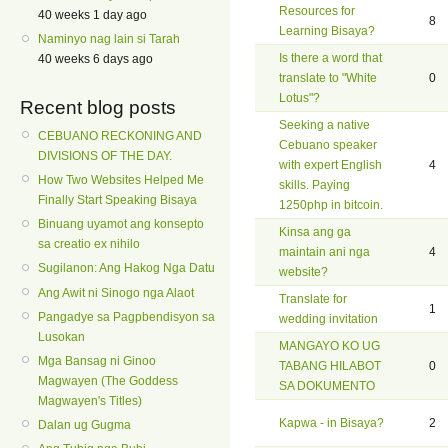
Resources for
40 weeks 1 day ago
8
Learning Bisaya?
Naminyo nag lain si Tarah
Is there a word that
40 weeks 6 days ago
translate to "White
0
Lotus"?
Recent blog posts
Seeking a native
CEBUANO RECKONING AND
Cebuano speaker
DIVISIONS OF THE DAY.
with expert English
4
How Two Websites Helped Me
skills. Paying
Finally Start Speaking Bisaya
1250php in bitcoin.
Binuang uyamot ang konsepto
Kinsa ang ga
sa creatio ex nihilo
maintain ani nga
4
Sugilanon: Ang Hakog Nga Datu
website?
Ang Awit ni Sinogo nga Alaot
Translate for
1
Pangadye sa Pagpbendisyon sa
wedding invitation
Lusokan
MANGAYO KO UG
Mga Bansag ni Ginoo
TABANG HILABOT
0
Magwayen (The Goddess
SA DOKUMENTO
Magwayen's Titles)
Kapwa - in Bisaya?
2
Dalan ug Gugma