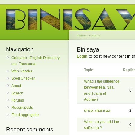
Home
›
Forums
Navigation
Binisaya
Login
to post new content in t
Cebuano - English Dictionary
and Thesaurus
Topic
Replie
Web Reader
Spell Checker
What is the difference
About
between Nia, Naa,
6
Search
and Tua (and
Adunay)
Forums
Recent posts
sinso=chainsaw
2
Feed aggregator
When do you add the
0
suffix -ha ?
Recent comments