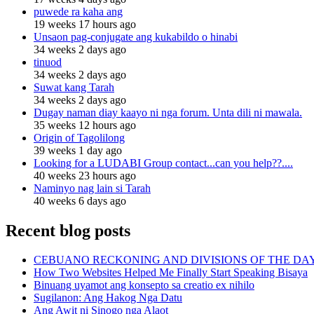
puwede ra kaha ang
19 weeks 17 hours ago
Unsaon pag-conjugate ang kukabildo o hinabi
34 weeks 2 days ago
tinuod
34 weeks 2 days ago
Suwat kang Tarah
34 weeks 2 days ago
Dugay naman diay kaayo ni nga forum. Unta dili ni mawala.
35 weeks 12 hours ago
Origin of Tagolilong
39 weeks 1 day ago
Looking for a LUDABI Group contact...can you help??....
40 weeks 23 hours ago
Naminyo nag lain si Tarah
40 weeks 6 days ago
Recent blog posts
CEBUANO RECKONING AND DIVISIONS OF THE DAY
How Two Websites Helped Me Finally Start Speaking Bisaya
Binuang uyamot ang konsepto sa creatio ex nihilo
Sugilanon: Ang Hakog Nga Datu
Ang Awit ni Sinogo nga Alaot