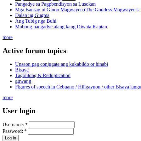
Pangadye sa Pagpbendisyon sa Lusokan
Mga Bansag ni Ginoo Magwayen (The Goddess Magwayen's Ti
Dalan ug Gugma
Ang Tubig nga Buhi
Mubong pangadye alang kang Diwata Kaptan
more
Active forum topics
Unsaon pag conjugate ang kukabildo or hinabi
Bisaya
Tagolilong & Reduplication
guwang
Figures of speech in Cebuano / Hiligaynon / other Bisaya lang
more
User login
Username:
*
Password:
*