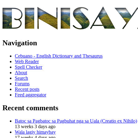
Navigation
Cebuano - English Dictionary and Thesaurus
Web Reader
Spell Checker
About
Search
Forums
Recent posts
Feed aggregator
Recent comments
Batoc sa Pagbatoc sa Pagbuhat nga sa Uala (Creatio ex Nihilo)
13 weeks 3 days ago
Wala lagiy himaybay
17 weeks 4 days ago