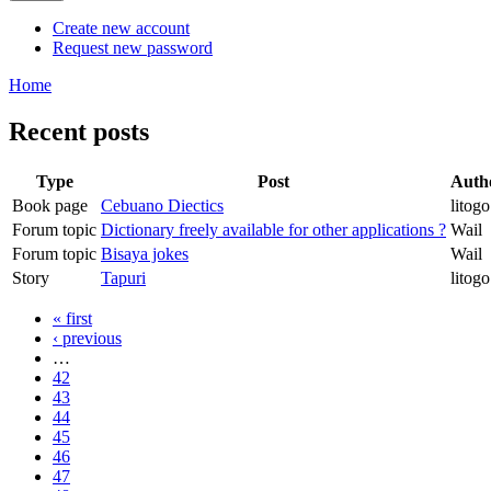
Create new account
Request new password
Home
Recent posts
Type
Post
Auth
Book page
Cebuano Diectics
litogo
Forum topic
Dictionary freely available for other applications ?
Wail
Forum topic
Bisaya jokes
Wail
Story
Tapuri
litogo
« first
‹ previous
…
42
43
44
45
46
47