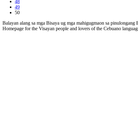
48
49
50
Balayan alang sa mga Bisaya ug mga mahigugmaon sa pinulongang B
Homepage for the Visayan people and lovers of the Cebuano languag