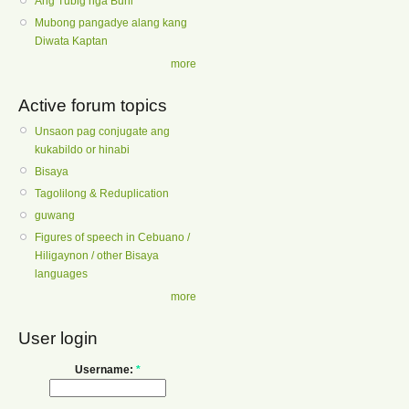
Ang Tubig nga Buhi
Mubong pangadye alang kang
Diwata Kaptan
more
Active forum topics
Unsaon pag conjugate ang
kukabildo or hinabi
Bisaya
Tagolilong & Reduplication
guwang
Figures of speech in Cebuano /
Hiligaynon / other Bisaya
languages
more
User login
Username:
*