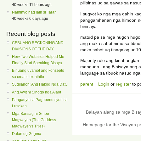
pilipinas ug sa gawas sa nasud
40 weeks 11 hours ago
Naminyo nag lain si Tarah
I sugyot ko nga mga gahin ka
40 weeks 6 days ago
panggamhanan nga himoon nga
binisaya.
Recent blog posts
matud pa sa mga hugon hugon
CEBUANO RECKONING AND
ang maka sabot nimo sa tibuo
DIVISIONS OF THE DAY.
maka sabot ug tinagalog ur 1
How Two Websites Helped Me
Majority rule ang kinahangla
Finally Start Speaking Bisaya
manguna.. ang Binisaya ang a
Binuang uyamot ang konsepto
language sa tibuok nasud nga 
sa creatio ex nihilo
parent
Login
or
register
to p
Sugilanon: Ang Hakog Nga Datu
Ang Awit ni Sinogo nga Alaot
Pangadye sa Pagpbendisyon sa
Lusokan
Balayan alang sa mga Bis
Mga Bansag ni Ginoo
Magwayen (The Goddess
Homepage for the Visayan pe
Magwayen's Titles)
Dalan ug Gugma