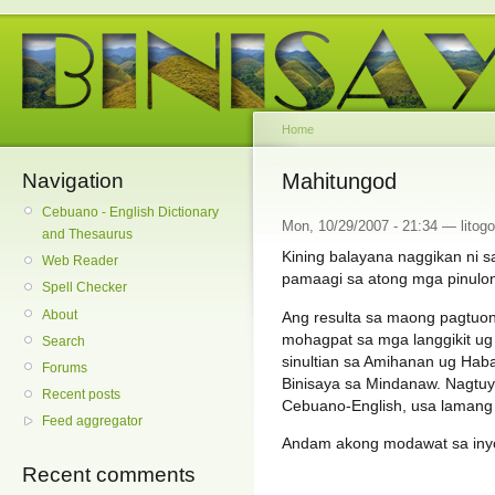
Home
Navigation
Mahitungod
Cebuano - English Dictionary
Mon, 10/29/2007 - 21:34 — litogo
and Thesaurus
Kining balayana naggikan ni 
Web Reader
pamaagi sa atong mga pinulo
Spell Checker
About
Ang resulta sa maong pagtuo
mohagpat sa mga langgikit ug
Search
sinultian sa Amihanan ug Hab
Forums
Binisaya sa Mindanaw. Nagtu
Recent posts
Cebuano-English, usa lamang 
Feed aggregator
Andam akong modawat sa iny
Recent comments