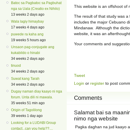
Batoc sa Pagbatoc sa Pagbuhat
This website is an offshoot o
nga sa Uala (Creatio ex Nihilo)
13 weeks 2 days ago
The result of that study was a
Wala lagiy himaybay
includes the major Cebuano di
17 weeks 4 days ago
Mindanaw. Although the dictio
website, it was an afterthought
puwede ra kaha ang
19 weeks 5 hours ago
Your comments and suggestio
Unsaon pag-conjugate ang
kukabildo o hinabi
34 weeks 2 days ago
tinuod
34 weeks 2 days ago
Tweet
Suwat kang Tarah
Login
or
register
to post comm
34 weeks 2 days ago
Dugay naman diay kaayo ni nga
Comments
forum. Unta dili ni mawala.
35 weeks 51 min ago
Origin of Tagolilong
Salamat bai sa maani
39 weeks 1 day ago
nimo nga website
Looking for a LUDABI Group
Pagka daghan na jud kaayo a
contact...can you help??....