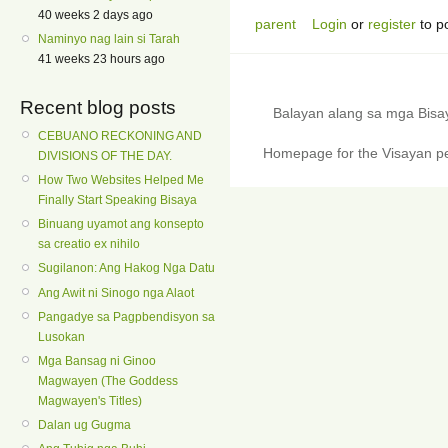
40 weeks 2 days ago
parent
Login
or
register
to p
Naminyo nag lain si Tarah
41 weeks 23 hours ago
Recent blog posts
Balayan alang sa mga Bis
CEBUANO RECKONING AND
Homepage for the Visayan pe
DIVISIONS OF THE DAY.
How Two Websites Helped Me
Finally Start Speaking Bisaya
Binuang uyamot ang konsepto
sa creatio ex nihilo
Sugilanon: Ang Hakog Nga Datu
Ang Awit ni Sinogo nga Alaot
Pangadye sa Pagpbendisyon sa
Lusokan
Mga Bansag ni Ginoo
Magwayen (The Goddess
Magwayen's Titles)
Dalan ug Gugma