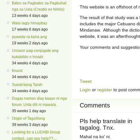
Batoc sa Pagbatoc sa Pagbuhat
This website is an offshoot o
nga sa Uala (Creatio ex Nihilo)
13 weeks 4 days ago
The result of that study was a
Wala lagiy himaybay
includes the major Cebuano di
17 weeks 6 days ago
Mindanaw. Although the dictio
website, it was an afterthought
puwede ra kaha ang
19 weeks 2 days ago
Your comments and suggestio
Unsaon pag-conjugate ang
kukabildo o hinabi
34 weeks 4 days ago
tinuod
34 weeks 4 days ago
Tweet
Suwat kang Tarah
Login
or
register
to post comm
34 weeks 4 days ago
Dugay naman diay kaayo ni nga
Comments
forum. Unta dili ni mawala.
35 weeks 1 day ago
Origin of Tagolilong
Pls help translate in
39 weeks 3 days ago
tagalog. Tnx.
Looking for a LUDABI Group
Mahal na ko' ni.
contact...can you help??....