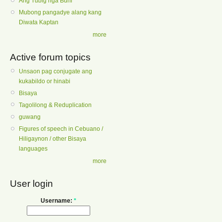
Ang Tubig nga Buhi
Mubong pangadye alang kang
Diwata Kaptan
more
Active forum topics
Unsaon pag conjugate ang
kukabildo or hinabi
Bisaya
Tagolilong & Reduplication
guwang
Figures of speech in Cebuano /
Hiligaynon / other Bisaya
languages
more
User login
Username:
*