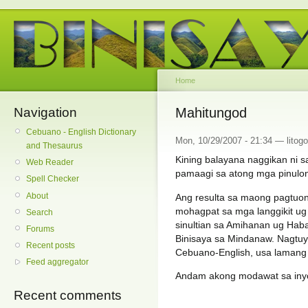
Home
Navigation
Mahitungod
Cebuano - English Dictionary
Mon, 10/29/2007 - 21:34 — litogo
and Thesaurus
Kining balayana naggikan ni 
Web Reader
pamaagi sa atong mga pinulo
Spell Checker
About
Ang resulta sa maong pagtuo
mohagpat sa mga langgikit ug
Search
sinultian sa Amihanan ug Hab
Forums
Binisaya sa Mindanaw. Nagtu
Recent posts
Cebuano-English, usa lamang 
Feed aggregator
Andam akong modawat sa iny
Recent comments