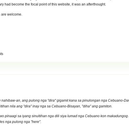
y had become the focal point of this website, it was an afterthought.
 are welcome.
ts
 nahibaw-an, ang pulong nga "dira" gigamit kana sa pinulongan nga Cebuano-Da
tihan nila ang "dira" inay nga sa Cebuano-Bisayan, "diha" ang gamiton.
o pinaagi sa iyang sinultihan nga dili siya lumad nga Cebuano kon makadungog ka
ngles nga pulong nga "here".