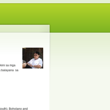
kini sa mga
g balayana sa
 South), Boholano and