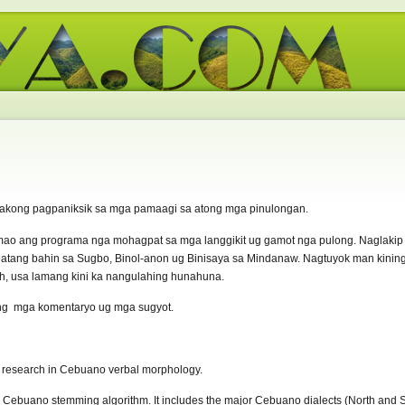
a akong pagpaniksik sa mga pamaagi sa atong mga pinulongan.
mao ang programa nga mohagpat sa mga langgikit ug gamot nga pulong. Naglakip 
gatang bahin sa Sugbo, Binol-anon ug Binisaya sa Mindanaw. Nagtuyok man kinin
, usa lamang kini ka nangulahing hunahuna.
g mga komentaryo ug mga sugyot.
my research in Cebuano verbal morphology.
ull Cebuano stemming algorithm. It includes the major Cebuano dialects (North and