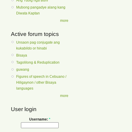
Ang Tubig nga Buhi
Mubong pangadye alang kang
Diwata Kaptan
more
Active forum topics
Unsaon pag conjugate ang
kukabildo or hinabi
Bisaya
Tagolilong & Reduplication
guwang
Figures of speech in Cebuano /
Hiligaynon / other Bisaya
languages
more
User login
Username:
*