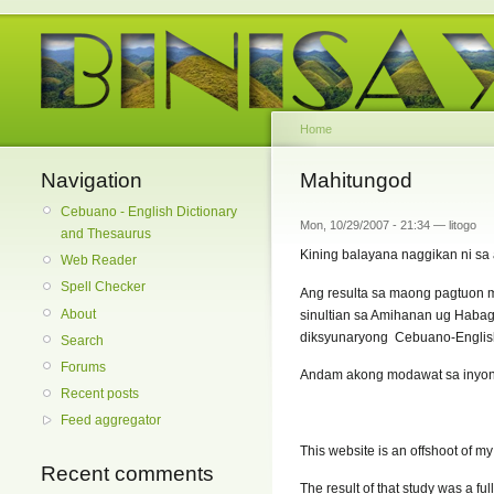
Home
Navigation
Mahitungod
Cebuano - English Dictionary
Mon, 10/29/2007 - 21:34 — litogo
and Thesaurus
Kining balayana naggikan ni s
Web Reader
Spell Checker
Ang resulta sa maong pagtuon 
About
sinultian sa Amihanan ug Haba
diksyunaryong Cebuano-English
Search
Forums
Andam akong modawat sa inyon
Recent posts
Feed aggregator
This website is an offshoot of 
Recent comments
The result of that study was a f