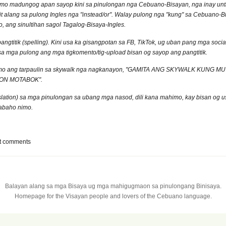
mo madungog apan sayop kini sa pinulongan nga Cebuano-Bisayan, nga inay unta
mit alang sa pulong Ingles nga "instead/or". Walay pulong nga "kung" sa Cebuano-B
, ang sinultihan sagol Tagalog-Bisaya-Ingles.
gtitik (spelling). Kini usa ka gisangpotan sa FB, TikTok, ug uban pang mga soci
sa mga pulong ang mga tigkomento/tig-upload bisan og sayop ang pangtitik.
nimo ang tarpaulin sa skywalk nga nagkanayon, "GAMITA ANG SKYWALK KUNG M
 "KON MOTABOK".
ation) sa mga pinulongan sa ubang mga nasod, dili kana mahimo, kay bisan og usa 
rabaho nimo.
t comments
Balayan alang sa mga Bisaya ug mga mahigugmaon sa pinulongang Binisaya.
Homepage for the Visayan people and lovers of the Cebuano language.