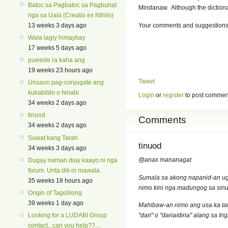
Batoc sa Pagbatoc sa Pagbuhat
Mindanaw. Although the dictionar
nga sa Uala (Creatio ex Nihilo)
Your comments and suggestions
13 weeks 3 days ago
Wala lagiy himaybay
17 weeks 5 days ago
puwede ra kaha ang
19 weeks 23 hours ago
Tweet
Unsaon pag-conjugate ang
kukabildo o hinabi
Login
or
register
to post commen
34 weeks 2 days ago
tinuod
Comments
34 weeks 2 days ago
Suwat kang Tarah
tinuod
34 weeks 3 days ago
@anax mananagat
Dugay naman diay kaayo ni nga
forum. Unta dili ni mawala.
Sumala sa akong napanid-an ug
35 weeks 18 hours ago
nimo kini nga madungog sa sinul
Origin of Tagolilong
39 weeks 1 day ago
Mahibaw-an nimo ang usa ka taw
"dari" o "daria/diria" alang sa I
Looking for a LUDABI Group
contact...can you help??....