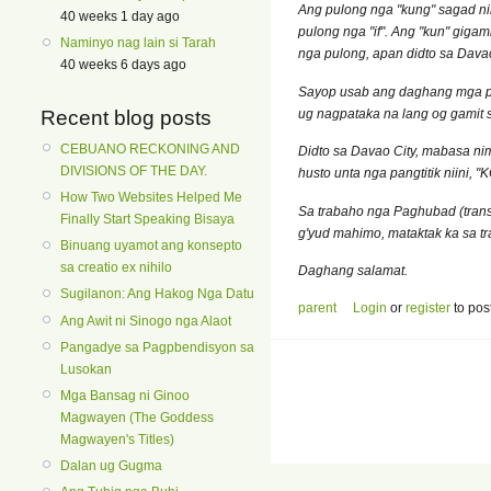
Ang pulong nga "kung" sagad ni
40 weeks 1 day ago
pulong nga "if". Ang "kun" giga
Naminyo nag lain si Tarah
nga pulong, apan didto sa Davao
40 weeks 6 days ago
Sayop usab ang daghang mga pan
Recent blog posts
ug nagpataka na lang og gamit 
CEBUANO RECKONING AND
Didto sa Davao City, mabasa 
DIVISIONS OF THE DAY.
husto unta nga pangtitik niini,
How Two Websites Helped Me
Sa trabaho nga Paghubad (transl
Finally Start Speaking Bisaya
g'yud mahimo, mataktak ka sa t
Binuang uyamot ang konsepto
sa creatio ex nihilo
Daghang salamat.
Sugilanon: Ang Hakog Nga Datu
parent
Login
or
register
to pos
Ang Awit ni Sinogo nga Alaot
Pangadye sa Pagpbendisyon sa
Lusokan
Mga Bansag ni Ginoo
Magwayen (The Goddess
Magwayen's Titles)
Dalan ug Gugma