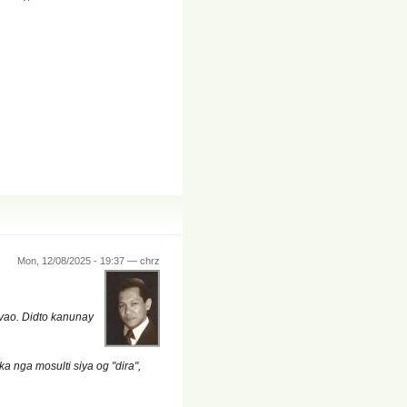
Mon, 12/08/2025 - 19:37 — chrz
vao. Didto kanunay
 nga mosulti siya og "dira",