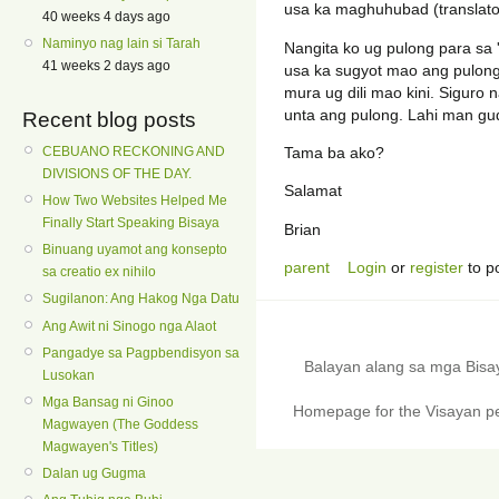
usa ka maghuhubad (translato
40 weeks 4 days ago
Naminyo nag lain si Tarah
Nangita ko ug pulong para sa 
41 weeks 2 days ago
usa ka sugyot mao ang pulon
mura ug dili mao kini. Siguro 
unta ang pulong. Lahi man gud
Recent blog posts
CEBUANO RECKONING AND
Tama ba ako?
DIVISIONS OF THE DAY.
Salamat
How Two Websites Helped Me
Finally Start Speaking Bisaya
Brian
Binuang uyamot ang konsepto
parent
Login
or
register
to p
sa creatio ex nihilo
Sugilanon: Ang Hakog Nga Datu
Ang Awit ni Sinogo nga Alaot
Pangadye sa Pagpbendisyon sa
Balayan alang sa mga Bis
Lusokan
Mga Bansag ni Ginoo
Homepage for the Visayan pe
Magwayen (The Goddess
Magwayen's Titles)
Dalan ug Gugma