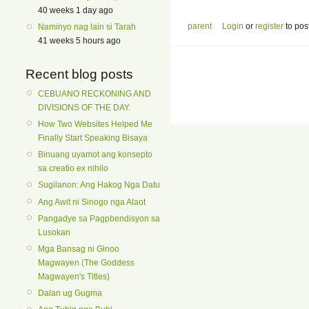
40 weeks 1 day ago
parent
Login
or
register
to pos
Naminyo nag lain si Tarah
41 weeks 5 hours ago
Recent blog posts
CEBUANO RECKONING AND
DIVISIONS OF THE DAY.
How Two Websites Helped Me
Finally Start Speaking Bisaya
Binuang uyamot ang konsepto
sa creatio ex nihilo
Sugilanon: Ang Hakog Nga Datu
Ang Awit ni Sinogo nga Alaot
Pangadye sa Pagpbendisyon sa
Lusokan
Mga Bansag ni Ginoo
Magwayen (The Goddess
Magwayen's Titles)
Dalan ug Gugma