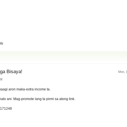
ts
mga Bisaya!
Mon, 
n!
maagi aron maka-extra income ta.
to ani. Mag-promote lang ta pirmi sa atong link.
=171248