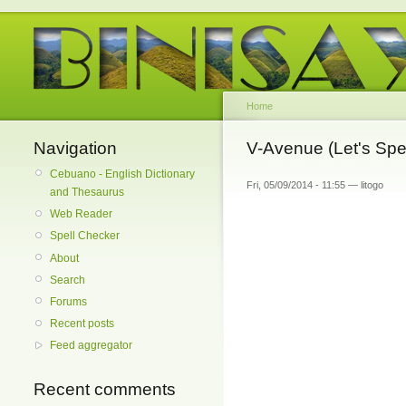
Home
Navigation
V-Avenue (Let's Sp
Cebuano - English Dictionary
Fri, 05/09/2014 - 11:55 — litogo
and Thesaurus
Web Reader
Spell Checker
About
Search
Forums
Recent posts
Feed aggregator
Recent comments