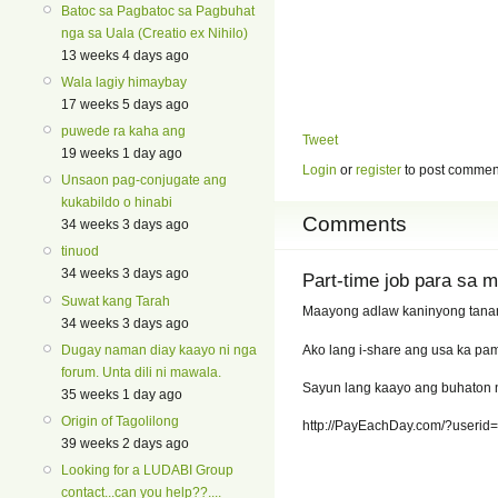
Batoc sa Pagbatoc sa Pagbuhat
nga sa Uala (Creatio ex Nihilo)
13 weeks 4 days ago
Wala lagiy himaybay
17 weeks 5 days ago
puwede ra kaha ang
Tweet
19 weeks 1 day ago
Login
or
register
to post commen
Unsaon pag-conjugate ang
kukabildo o hinabi
Comments
34 weeks 3 days ago
tinuod
34 weeks 3 days ago
Part-time job para sa 
Suwat kang Tarah
Maayong adlaw kaninyong tana
34 weeks 3 days ago
Ako lang i-share ang usa ka pa
Dugay naman diay kaayo ni nga
forum. Unta dili ni mawala.
Sayun lang kaayo ang buhaton na
35 weeks 1 day ago
Origin of Tagolilong
http://PayEachDay.com/?userid
39 weeks 2 days ago
Looking for a LUDABI Group
contact...can you help??....