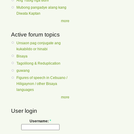
Ang Tubig nga Buhi
Mubong pangadye alang kang
Diwata Kaptan
more
Active forum topics
Unsaon pag conjugate ang
kukabildo or hinabi
Bisaya
Tagolilong & Reduplication
guwang
Figures of speech in Cebuano /
Hiligaynon / other Bisaya
languages
more
User login
Username:
*