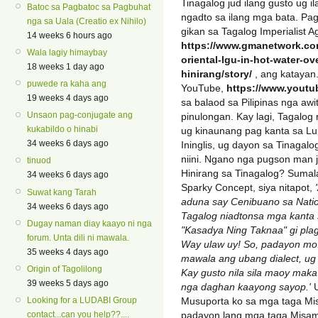
Tinagalog jud ilang gusto ug i
Batoc sa Pagbatoc sa Pagbuhat
ngadto sa ilang mga bata. Pag
nga sa Uala (Creatio ex Nihilo)
gikan sa Tagalog Imperialist
14 weeks 6 hours ago
https://www.gmanetwork.co
Wala lagiy himaybay
oriental-lgu-in-hot-water-ov
18 weeks 1 day ago
hinirang/story/
, ang katayan
puwede ra kaha ang
YouTube,
https://www.yout
19 weeks 4 days ago
sa balaod sa Pilipinas nga aw
Unsaon pag-conjugate ang
pinulongan. Kay lagi, Tagalog 
kukabildo o hinabi
ug kinaunang pag kanta sa Lup
34 weeks 6 days ago
Ininglis, ug dayon sa Tinagalo
niini. Ngano nga pugson man 
tinuod
Hinirang sa Tinagalog? Sumal
34 weeks 6 days ago
Sparky Concept, siya nitapot,
Suwat kang Tarah
aduna say Cenibuano sa Nati
34 weeks 6 days ago
Tagalog niadtonsa mga kanta 
Dugay naman diay kaayo ni nga
"Kasadya Ning Taknaa" gi plag
forum. Unta dili ni mawala.
Way ulaw uy! So, padayon mo.
35 weeks 4 days ago
mawala ang ubang dialect, ug 
Origin of Tagolilong
Kay gusto nila sila maoy maka
39 weeks 5 days ago
nga daghan kaayong sayop.'
U
Musuporta ko sa mga taga Mis
Looking for a LUDABI Group
padayon lang mga taga Misamis
contact...can you help??....