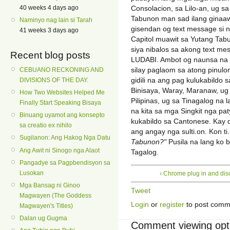
Consolacion, sa Lilo-an, ug 
40 weeks 4 days ago
Tabunon man sad ilang ginaaw
Naminyo nag lain si Tarah
gisendan og text message si n
41 weeks 3 days ago
Capitol muawit sa Yutang Tabu
siya nibalos sa akong text m
Recent blog posts
LUDABI. Ambot og naunsa na 
silay paglaom sa atong pinul
CEBUANO RECKONING AND
gidili na ang pag kulukabildo 
DIVISIONS OF THE DAY.
Binisaya, Waray, Maranaw, ug
How Two Websites Helped Me
Pilipinas, ug sa Tinagalog na
Finally Start Speaking Bisaya
na kita sa mga Singkit nga pa
Binuang uyamot ang konsepto
kukabildo sa Cantonese. Kay 
sa creatio ex nihilo
ang angay nga sulti.on. Kon ti.
Sugilanon: Ang Hakog Nga Datu
Tabunon?"
Pusila na lang ko ba
Ang Awit ni Sinogo nga Alaot
Tagalog.
Pangadye sa Pagpbendisyon sa
Lusokan
‹ Chrome plug in and dis
Mga Bansag ni Ginoo
Tweet
Magwayen (The Goddess
Login
or
register
to post comm
Magwayen's Titles)
Dalan ug Gugma
Comment viewing opt