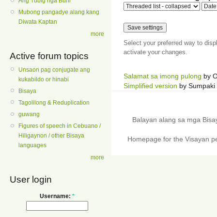
Ang Tubig nga Buhi
Mubong pangadye alang kang
Diwata Kaptan
more
Select your preferred way to dis
activate your changes.
Active forum topics
Unsaon pag conjugate ang
Salamat sa imong pulong
by O
kukabildo or hinabi
Simplified version
by Sumpaki
Bisaya
Tagolilong & Reduplication
guwang
Balayan alang sa mga Bis
Figures of speech in Cebuano /
Hiligaynon / other Bisaya
Homepage for the Visayan pe
languages
more
User login
Username:
*