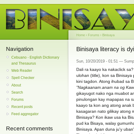
Home
›
Forums
›
Binisaya
Navigation
Binisaya literacy is dy
Cebuano - English Dictionary
Sun, 10/20/2019 - 01:51 — Sump
and Thesaurus
Dali ra kaayo ka nakaclick sa?
Web Reader
ulohan (title), kon sa Binisaya
Spell Checker
kini tagdon. Atong ihubad sa B
About
"Nagkaanam.anam na og Kawal
Search
gikayugot nako nga muabot an
pinulongan kay mapapas na sa 
Forums
kaayo ta kon ang atong anak 
Recent posts
kasagaran nato gilikay atong
Feed aggregator
Binisaya? Kon ikaw usa ka Bi
pud ka Bisaya, walay gumunh
Recent comments
Binisaya. Apan duna ju'y uban