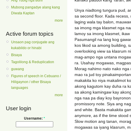
kanako paduol kang Tarah, ak
Ang Tubig nga Buhi
Mubong pangadye alang kang
Unya niadtong tungura pud, am
Diwata Kaptan
sa second floor. Kada recess
more
laging wala tay balon, mauw
sa imong mga klasmet nga nag
Active forum topics
lamoy sa imong klasmet, ikaw
Pasumangil na lang kog gawas
Unsaon pag conjugate ang
kos likod sa among building, s
kukabildo or hinabi
overlooking view sa klasrum n
Bisaya
mag-ampo nga untana mogawas 
Tagolilong & Reduplication
ra. Usahay mogawas, magpasal
Morag nahimo nato nako nga r
guwang
mao ra jud toy pinakaimportan
Figures of speech in Cebuano /
makakita ko niya makalimot k
Hiligaynon / other Bisaya
akong kagutom kay duha ra k
languages
sa akong kamingaw kay akong 
more
nga naa pa diay koy bayronon 
promissory note. Siya ang nag
User login
and white. Basta makakita gan
anymore, as if the time stood 
Username:
*
Slow motion ang tanan, morag
mogawas sa iyang klasrum, ma