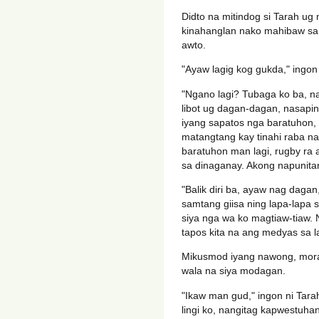
Didto na mitindog si Tarah ug
kinahanglan nako mahibaw sa i
awto.
"Ayaw lagig kog gukda," ingon 
"Ngano lagi? Tubaga ko ba, na
libot ug dagan-dagan, nasapin
iyang sapatos nga baratuhon, 
matangtang kay tinahi raba n
baratuhon man lagi, rugby ra a
sa dinaganay. Akong napunitan
"Balik diri ba, ayaw nag dagan
samtang giisa ning lapa-lapa 
siya nga wa ko magtiaw-tiaw. 
tapos kita na ang medyas sa la
Mikusmod iyang nawong, morag
wala na siya modagan.
"Ikaw man gud," ingon ni Tara
lingi ko, nangitag kapwestuha