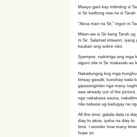
Maayo gani kay mitindog si T
si Sir kadtong naa na si Tarah
"Akoa man na Sir," ingon ni Ta
Mitan-aw si Sir kang Tarah ug
ni Sir. Salamat intawon, iyang
kauban ang sobre niini.
Syempre, naiintriga ang mga 
siguro sila ni Sir makasab-a
Nakadungog kog mga hunghung 
kinsay gasulti, kunohay wala k
gipasanginlan nga maoy naghim
was already out of the pictur
nga nakabasa sauna, nakalimot
nila nabasa ug kadugay na n
All this time, gidala-dala ra di
diay to akoa, iyaha na diay to.
time. I wonder how many times 
hope so.