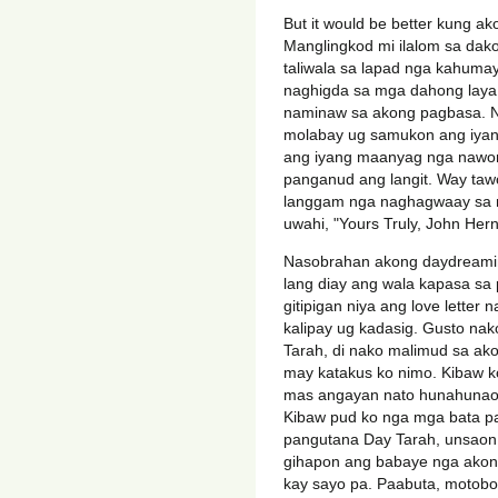
But it would be better kung a
Manglingkod mi ilalom sa da
taliwala sa lapad nga kahuma
naghigda sa mga dahong laya,
naminaw sa akong pagbasa. N
molabay ug samukon ang iyan
ang iyang maanyag nga nawo
panganud ang langit. Way taw
langgam nga naghagwaay sa 
uwahi, "Yours Truly, John Her
Nasobrahan akong daydreamin
lang diay ang wala kapasa sa
gitipigan niya ang love lette
kalipay ug kadasig. Gusto nak
Tarah, di nako malimud sa ak
may katakus ko nimo. Kibaw 
mas angayan nato hunahunao
Kibaw pud ko nga mga bata pa
pangutana Day Tarah, unsaon 
gihapon ang babaye nga ako
kay sayo pa. Paabuta, motobo