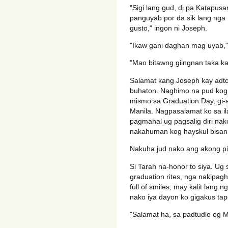
"Sigi lang gud, di pa Katapu
panguyab por da sik lang nga
gusto," ingon ni Joseph.
"Ikaw gani daghan mag uyab,"
"Mao bitawng giingnan taka ka
Salamat kang Joseph kay adt
buhaton. Naghimo na pud kog lo
mismo sa Graduation Day, gi-
Manila. Nagpasalamat ko sa il
pagmahal ug pagsalig diri nak
nakahuman kog hayskul bisan
Nakuha jud nako ang akong pi
Si Tarah na-honor to siya. U
graduation rites, nga nakipa
full of smiles, may kalit lang n
nako iya dayon ko gigakus tap
"Salamat ha, sa padtudlo og 