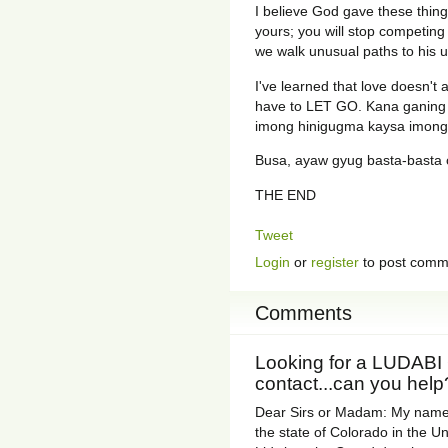
I believe God gave these things
yours; you will stop competing 
we walk unusual paths to his un
I've learned that love doesn
have to LET GO. Kana ganing
imong hinigugma kaysa imong
Busa, ayaw gyug basta-basta o
THE END
Tweet
Login
or
register
to post comm
Comments
Looking for a LUDABI
contact...can you help?
Dear Sirs or Madam: My name i
the state of Colorado in the Un