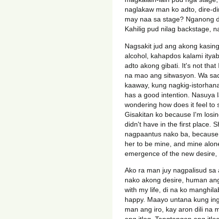
naglakaw man ko adto, dire-di
may naa sa stage? Nganong di
Kahilig pud nilag backstage, 
Nagsakit jud ang akong kasin
alcohol, kahapdos kalami ity
adto akong gibati. It's not tha
na mao ang sitwasyon. Wa sad k
kaaway, kung nagkig-istorhana
has a good intention. Nasuya l
wondering how does it feel to 
Gisakitan ko because I'm losi
didn't have in the first place
nagpaantus nako ba, because s
her to be mine, and mine alon
emergence of the new desire, 
Ako ra man juy nagpalisud sa
nako akong desire, human ang
with my life, di na ko manghil
happy. Maayo untana kung ing
man ang iro, kay aron dili n
ang itlog. Tangtangon ang itl