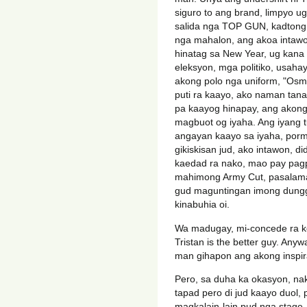
siguro to ang brand, limpyo u
salida nga TOP GUN, kadtong g
nga mahalon, ang akoa intawo
hinatag sa New Year, ug kana
eleksyon, mga politiko, usaha
akong polo nga uniform, "Os
puti ra kaayo, ako naman tana
pa kaayog hinapay, ang akong
magbuot og iyaha. Ang iyang t
angayan kaayo sa iyaha, porm
gikiskisan jud, ako intawon, d
kaedad ra nako, mao pay pag
mahimong Army Cut, pasalama
gud maguntingan imong dunggan
kinabuhia oi.
Wa madugay, mi-concede ra k
Tristan is the better guy. Anyw
man gihapon ang akong inspira
Pero, sa duha ka okasyon, naki
tapad pero di jud kaayo duol,
magkalain-lain pud nga stage, 