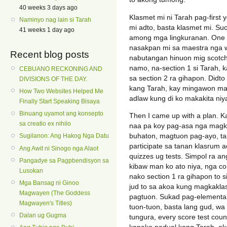
40 weeks 3 days ago
Klasmet mi ni Tarah pag-first 
Naminyo nag lain si Tarah
mi adto, basta klasmet mi. Suo
41 weeks 1 day ago
among mga lingkuranan. One ti
nasakpan mi sa maestra nga 
Recent blog posts
nabutangan hinuon mig scotch
namo, na-section 1 si Tarah, 
CEBUANO RECKONING AND
sa section 2 ra gihapon. Didt
DIVISIONS OF THE DAY.
kang Tarah, kay mingawon man
How Two Websites Helped Me
adlaw kung di ko makakita niy
Finally Start Speaking Bisaya
Binuang uyamot ang konsepto
Then I came up with a plan. Ka
sa creatio ex nihilo
naa pa koy pag-asa nga magka
buhaton, magtuon pag-ayo, ta
Sugilanon: Ang Hakog Nga Datu
participate sa tanan klasrum 
Ang Awit ni Sinogo nga Alaot
quizzes ug tests. Simpol ra a
Pangadye sa Pagpbendisyon sa
kibaw man ko ato niya, nga con
Lusokan
nako section 1 ra gihapon to 
Mga Bansag ni Ginoo
jud to sa akoa kung magkaklas
Magwayen (The Goddess
pagtuon. Sukad pag-elementa
Magwayen's Titles)
tuon-tuon, basta lang gud, w
Dalan ug Gugma
tungura, every score test cou