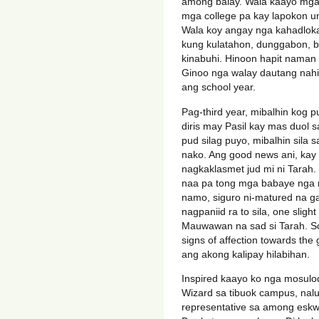
among balay. Wala kaayo mga 
mga college pa kay lapokon 
Wala koy angay nga kahadlokan
kung kulatahon, dunggabon, 
kinabuhi. Hinoon hapit nama
Ginoo nga walay dautang nah
ang school year.
Pag-third year, mibalhin kog p
diris may Pasil kay mas duol 
pud silag puyo, mibalhin sila 
nako. Ang good news ani, kay p
nagkaklasmet jud mi ni Tara
naa pa tong mga babaye nga n
namo, siguro ni-matured na ga
nagpaniid ra to sila, one sligh
Mauwawan na sad si Tarah. So
signs of affection towards the
ang akong kalipay hilabihan.
Inspired kaayo ko nga mosulod
Wizard sa tibuok campus, nalu
representative sa among eskw