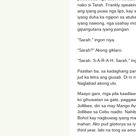
nako si Tarah. Frankly speaki
ang iyang puwa nga lips, kay a
iyang duha ka ngipon sa atub
iyang nawong, nga usahay mos
gipangutana iyang pangan.
"Sarah," ingon niya.
"Sarah?" Akong giklaro.
"Sarah, S-A-R-A-H, Sarah," in
Pastilan ba, sa kadaghang p
jud ka letra ang giusab. Di n
Naglabad akong ulo.
Maayo gani, mga pila kaadlaw 
ko gihuwatan sa gate, pagga
Jollibee, diri sa may Mango 
Jollibee sa Cebu niadto. Nahi
Bohol kay nagbuwag iyang mam
inahan. Ako pud giistorya sa 
third year, labi na tong sa am