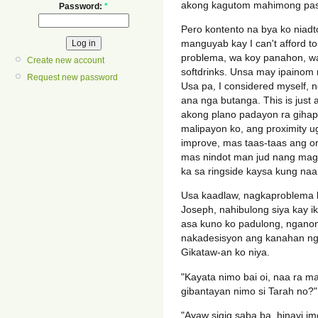
akong kagutom mahimong pa
Password:
*
Pero kontento na bya ko niad
manguyab kay I can't afford to
problema, wa koy panahon, wa 
Create new account
softdrinks. Unsa may ipainom 
Request new password
Usa pa, I considered myself, 
ana nga butanga. This is just 
akong plano padayon ra giha
malipayon ko, ang proximity 
improve, mas taas-taas ang or
mas nindot man jud nang magt
ka sa ringside kaysa kung naa
Usa kaadlaw, nagkaproblema ko
Joseph, nahibulong siya kay i
asa kuno ko padulong, ngan
nakadesisyon ang kanahan ng
Gikataw-an ko niya.
"Kayata nimo bai oi, naa ra ma
gibantayan nimo si Tarah no?"
"Ayaw sigig saba ba, hinayi i