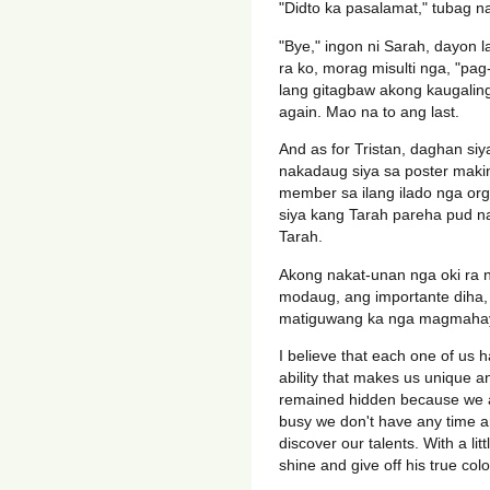
"Didto ka pasalamat," tubag n
"Bye," ingon ni Sarah, dayon 
ra ko, morag misulti nga, "pag
lang gitagbaw akong kaugaling
again. Mao na to ang last.
And as for Tristan, daghan si
nakadaug siya sa poster making
member sa ilang ilado nga org
siya kang Tarah pareha pud na
Tarah.
Akong nakat-unan nga oki ra n
modaug, ang importante diha, a
matiguwang ka nga magmahay
I believe that each one of us h
ability that makes us unique a
remained hidden because we are
busy we don't have any time an
discover our talents. With a lit
shine and give off his true colo