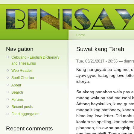
Home
Navigation
Suwat kang Tarah
Cebuano - English Dictionary
Tue, 03/21/2017 - 20:55 — dumr
and Thesaurus
Kung nanguyab pa lang mo, o 
Web Reader
ayaw gyud hatagi og love lett
Spell Checker
istorya.
About
Sa akong panahon wala pay em
Search
maong wala pa sad mausohi ka
Forums
Adtong hayskul ko, kung gus
Recent posts
magpalit kag stationery, kana
Feed aggregator
himo kag love letter. Diri ma
kaalam sa spelling, kanindoto
pinapaan, tin-aw sa pangisip, 
Recent comments
nga imong gipili. Tanan-tanan