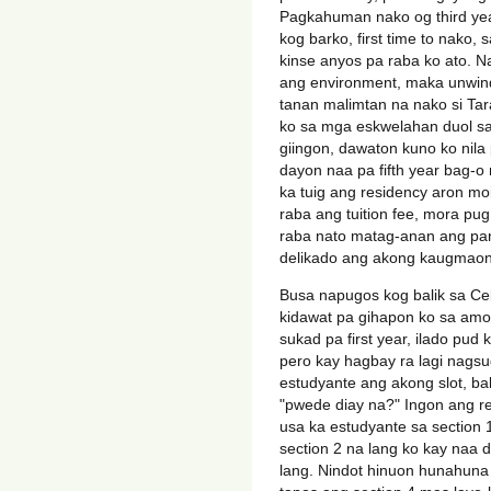
Pagkahuman nako og third yea
kog barko, first time to nako,
kinse anyos pa raba ko ato. N
ang environment, maka unwind
tanan malimtan na nako si Tar
ko sa mga eskwelahan duol sa
giingon, dawaton kuno ko nila 
dayon naa pa fifth year bag-
ka tuig ang residency aron mo
raba ang tuition fee, mora pug 
raba nato matag-anan ang pa
delikado ang akong kaugmaon
Busa napugos kog balik sa C
kidawat pa gihapon ko sa amo
sukad pa first year, ilado pud
pero kay hagbay ra lagi nags
estudyante ang akong slot, ba
"pwede diay na?" Ingon ang reg
usa ka estudyante sa section
section 2 na lang ko kay naa d
lang. Nindot hinuon hunahuna