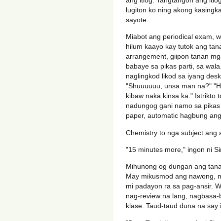
lugiton ko ning akong kasingk
sayote.
Miabot ang periodical exam, w
hilum kaayo kay tutok ang tan
arrangement, giipon tanan mga
babaye sa pikas parti, sa wa
naglingkod likod sa iyang desk 
"Shuuuuuu, unsa man na?" "H
kibaw naka kinsa ka." Istrikto 
nadungog gani namo sa pikas 
paper, automatic hagbung ang
Chemistry to nga subject ang 
"15 minutes more," ingon ni Sir
Mihunong og dungan ang tanan 
May mikusmod ang nawong, m
mi padayon ra sa pag-ansir. 
nag-review na lang, nagbasa-b
klase. Taud-taud duna na say i