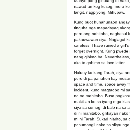
Maayo pang gibutang to nako, 
nawad-an kog kusog, mora kog
langit, nagpiyong. Mihupaw.
Kung buot hunahunaon angaya
tinguha nga mapadayag akong
pero ang nahitabo, nagbasul k
pakauwawan siya. Naglagot ko
careless. I have ruined a girl'
forget overnight. Kung pwede 
nang gihimo ba. Nevertheless
ako to gahimo sa love letter.
Naluoy ko kang Tarah, siya an
pero di pa panahon kay mosa
space and time, space away fr
incident, kung magtagbo mi sa
na na mahitabo. Busa pagkas
makit-an ko sa iyang mga kla
siya sa sumog, di bale na sa
di ni mahitabo, gilikayan nak
mi ni Tarah. Sukad niadto, sa
pasumangil nako sa sikyu nga