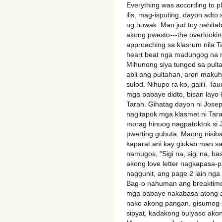
Everything was according to p
ilis, mag-isputing, dayon adto s
ug buwak. Mao jud toy nahita
akong pwesto---the overlooking
approaching sa klasrum nila T
heart beat nga madungog na n
Mihunong siya tungod sa pul
abli ang pultahan, aron maku
sulod. Nihupo ra ko, galili. 
mga babaye didto, bisan layo
Tarah. Gihatag dayon ni Josep
nagitapok mga klasmet ni Tara
morag hinuog nagpatoktok si 
pwerting gubuta. Maong nisiba
kaparat ani kay giukab man s
namugos, "Sigi na, sigi na, b
akong love letter nagkapasa-p
naggunit, ang page 2 lain nga
Bag-o nahuman ang breaktime,
mga babaye nakabasa atong ak
nako akong pangan, gisumog-
sipyat, kadakong bulyaso ako