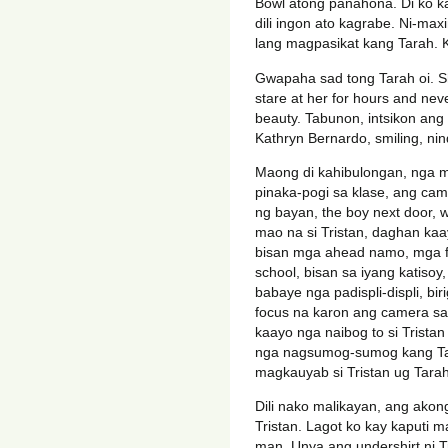
Bowl atong panahona. Di ko k
dili ingon ato kagrabe. Ni-ma
lang magpasikat kang Tarah. 
Gwapaha sad tong Tarah oi. She
stare at her for hours and nev
beauty. Tabunon, intsikon ang 
Kathryn Bernardo, smiling, nin
Maong di kahibulongan, nga ma
pinaka-pogi sa klase, ang cam
ng bayan, the boy next door, w
mao na si Tristan, daghan ka
bisan mga ahead namo, mga fou
school, bisan sa iyang katisoy
babaye nga padispli-displi, bi
focus na karon ang camera sa 
kaayo nga naibog to si Trist
nga nagsumog-sumog kang Tara
magkauyab si Tristan ug Tarah
Dili nako malikayan, ang akon
Tristan. Lagot ko kay kaputi m
man. Unya ang undershirt ni 