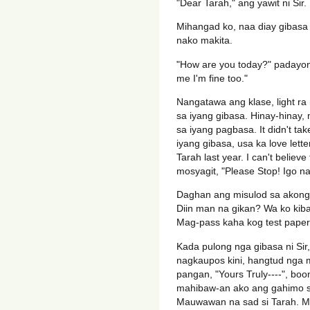
"Dear Tarah," ang yawit ni Sir.
Mihangad ko, naa diay gibasa si
nako makita.
"How are you today?" padayon a
me I'm fine too."
Nangatawa ang klase, light ra
sa iyang gibasa. Hinay-hinay
sa iyang pagbasa. It didn't ta
iyang gibasa, usa ka love lette
Tarah last year. I can't belie
mosyagit, "Please Stop! Igo na
Daghan ang misulod sa akong
Diin man na gikan? Wa ko kib
Mag-pass kaha kog test paper 
Kada pulong nga gibasa ni Sir
nagkaupos kini, hangtud nga
pangan, "Yours Truly----", bo
mahibaw-an ako ang gahimo sa
Mauwawan na sad si Tarah. M