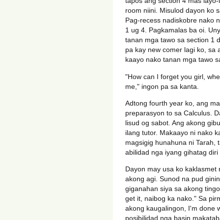
tapos ang section 4 mas layo-
room niini. Misulod dayon ko 
Pag-recess nadiskobre nako n
1 ug 4. Pagkamalas ba oi. Un
tanan mga tawo sa section 1 
pa kay new comer lagi ko, sa 
kaayo nako tanan mga tawo sa
"How can I forget you girl, wh
me," ingon pa sa kanta.
Adtong fourth year ko, ang m
preparasyon to sa Calculus. 
lisud og sabot. Ang akong gib
ilang tutor. Makaayo ni nako 
magsigig hunahuna ni Tarah, 
abilidad nga iyang gihatag diri
Dayon may usa ko kaklasmet 
akong agi. Sunod na pud gini
giganahan siya sa akong tingog
get it, naibog ka nako." Sa pir
akong kaugalingon, I'm done w
posibilidad nga basin makatab