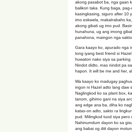
akong pasabot ba, nga gaan 
balikon taka. Kung baga, pag
kasingkasing, siguro after 1
imo eskwela, makatrabaho ka,
akong gibati ug imo pud. Bas
hunahuna, ug ang imong giba
panahona, maingon nga sakto
Gara kaayo ko, apurado nga i
tong iyang best friend si Haze
huwaton nako siya sa parking l
Nindot didto, mas nindot pa s
hapon. It will be me and her, a
Wa kaayo ko madugay paghuwat
ingon ni Hazel adto lang daw
Naglingkod ko sa plant box, 
tanom, gihimo gani na siya 
ang edge ana ba, diha ko nag
katas-on adto, sakto ra lingku
pud. Milingkod tuod siya per
Nahinumdum dayon ko sa gisul
ang babai og diit dayon motu