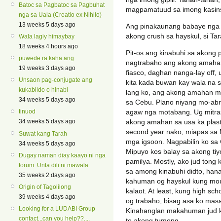
Batoc sa Pagbatoc sa Pagbuhat
magpamatuud sa imong kasin
nga sa Uala (Creatio ex Nihilo)
13 weeks 5 days ago
Ang pinakaunang babaye nga g
akong crush sa hayskul, si Ta
Wala lagiy himaybay
18 weeks 4 hours ago
Pit-os ang kinabuhi sa akong 
puwede ra kaha ang
nagtrabaho ang akong amahan
19 weeks 3 days ago
fiasco, daghan nanga-lay off, 
Unsaon pag-conjugate ang
kita kada buwan kay wala na si
kukabildo o hinabi
lang ko, ang akong amahan mil
34 weeks 5 days ago
sa Cebu. Plano niyang mo-abr
agaw nga motabang. Ug mitras
tinuod
akong amahan sa usa ka plast
34 weeks 5 days ago
second year nako, miapas sa 
Suwat kang Tarah
mga igsoon. Nagpabilin ko sa
34 weeks 5 days ago
Mipuyo kos balay sa akong ti
Dugay naman diay kaayo ni nga
pamilya. Mostly, ako jud tong
forum. Unta dili ni mawala.
sa among kinabuhi didto, han
35 weeks 2 days ago
kahuman og hayskul kung mou
Origin of Tagolilong
kalaot. At least, kung high sc
39 weeks 4 days ago
og trabaho, bisag asa ko mas
Looking for a LUDABI Group
Kinahanglan makahuman jud ko
contact...can you help??....
to akong tumong.