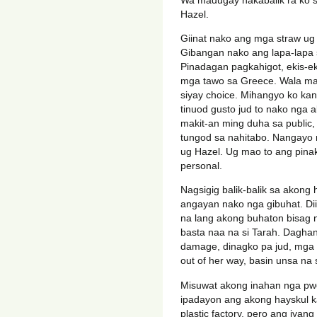
Hazel.
Giinat nako ang mga straw u
Gibangan nako ang lapa-lapa sa
Pinadagan pagkahigot, ekis-e
mga tawo sa Greece. Wala mahi
siyay choice. Mihangyo ko kan
tinuod gusto jud to nako nga 
makit-an ming duha sa public,
tungod sa nahitabo. Nangayo 
ug Hazel. Ug mao to ang pina
personal.
Nagsigig balik-balik sa akong
angayan nako nga gibuhat. Dii
na lang akong buhaton bisag n
basta naa na si Tarah. Daghan
damage, dinagko pa jud, mga m
out of her way, basin unsa n
Misuwat akong inahan nga pw
ipadayon ang akong hayskul 
plastic factory, pero ang iyan