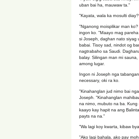
uban bai ha, mauwaw ta."
"Kayata, wala ka mosulti diay?
"Nganong moisplikar man ko?
ingon ko. "Maayo mag pareha t
si Joseph, daghan nato siyag
babai. Tisoy sad, nindot og b
nagtrabaho sa Saudi. Daghana
balay. Silingan man mi sauna,
among lugar.
Ingon ni Joseph nga tabangan l
necessary, oki ra ko.
"Kinahanglan jud nimo bai nga
Joseph. "Kinahanglan mahibaw
na nimo, mubuto na ba. Kung di 
kaayo kay hapit na ang Balint
payts na na."
"Wa lagi koy kwarta, kibaw by
"Ako lagi bahala, ako pay moh