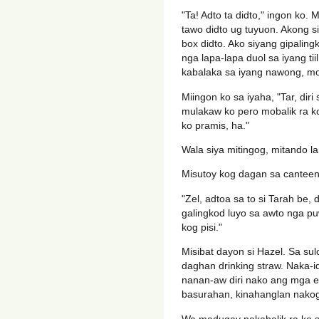
"Ta! Adto ta didto," ingon ko. 
tawo didto ug tuyuon. Akong s
box didto. Ako siyang gipalin
nga lapa-lapa duol sa iyang ti
kabalaka sa iyang nawong, m
Miingon ko sa iyaha, "Tar, diri
mulakaw ko pero mobalik ra ko,
ko pramis, ha."
Wala siya mitingog, mitando l
Misutoy kog dagan sa canteen,
"Zel, adtoa sa to si Tarah be,
galingkod luyo sa awto nga p
kog pisi."
Misibat dayon si Hazel. Sa su
daghan drinking straw. Naka-
nanan-aw diri nako ang mga e
basurahan, kinahanglan nako
Wa madugay nakabalik ra ko sa