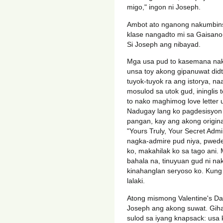
migo," ingon ni Joseph.
Ambot ato nganong nakumbin
klase nangadto mi sa Gaisano, 
Si Joseph ang nibayad.
Mga usa pud to kasemana nako
unsa toy akong gipanuwat didt
tuyok-tuyok ra ang istorya, na
mosulod sa utok gud, ininglis t
to nako maghimog love letter 
Nadugay lang ko pagdesisyon 
pangan, kay ang akong origina
"Yours Truly, Your Secret Admi
nagka-admire pud niya, pwed
ko, makahilak ko sa tago ani.
bahala na, tinuyuan gud ni na
kinahanglan seryoso ko. Kung 
lalaki.
Atong mismong Valentine's Day
Joseph ang akong suwat. Gihat
sulod sa iyang knapsack: usa 