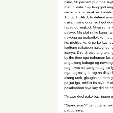
nimo, 50 percent pud nga sugt
man ni date. Sigi lang gud an
iya ni gigahin sa akoa. Pasal
TO BE HEARD, to defend myse
usikan iyang oras, so I got do
tapad og lingkod. Mi-assume 
palayo. Misiplat ra ko kang 
nawong ug mahadlok ko mutut
ko, motikig ko, di na ko kating
kadtong nakaipon nakog igong
istorya. Dire-diretso ang ako
by the time nga nahuman ko, a
ang akong kabaga og nawong, 
naghuwat sa iyang tubag, sa 
nga nagkurog-kurog na diay s
akong utok, gipugos pa man g
pa jud igo, midikit ko niya. M
pakalmahon siya kay diri na s
"Ayawg duol nako ba," ingon n
"Ngano man?" pangutana nako
paduol niya.