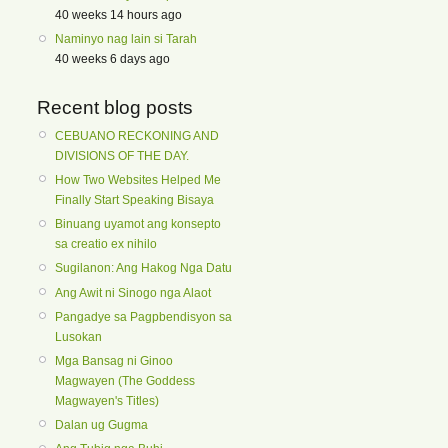
40 weeks 14 hours ago
Naminyo nag lain si Tarah
40 weeks 6 days ago
Recent blog posts
CEBUANO RECKONING AND
DIVISIONS OF THE DAY.
How Two Websites Helped Me
Finally Start Speaking Bisaya
Binuang uyamot ang konsepto
sa creatio ex nihilo
Sugilanon: Ang Hakog Nga Datu
Ang Awit ni Sinogo nga Alaot
Pangadye sa Pagpbendisyon sa
Lusokan
Mga Bansag ni Ginoo
Magwayen (The Goddess
Magwayen's Titles)
Dalan ug Gugma