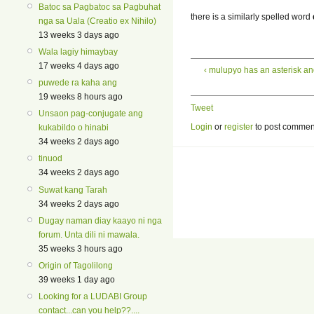
Batoc sa Pagbatoc sa Pagbuhat
there is a similarly spelled word
nga sa Uala (Creatio ex Nihilo)
13 weeks 3 days ago
Wala lagiy himaybay
17 weeks 4 days ago
‹ mulupyo has an asterisk and
puwede ra kaha ang
19 weeks 8 hours ago
Tweet
Unsaon pag-conjugate ang
Login
or
register
to post commen
kukabildo o hinabi
34 weeks 2 days ago
tinuod
34 weeks 2 days ago
Suwat kang Tarah
34 weeks 2 days ago
Dugay naman diay kaayo ni nga
forum. Unta dili ni mawala.
35 weeks 3 hours ago
Origin of Tagolilong
39 weeks 1 day ago
Looking for a LUDABI Group
contact...can you help??....