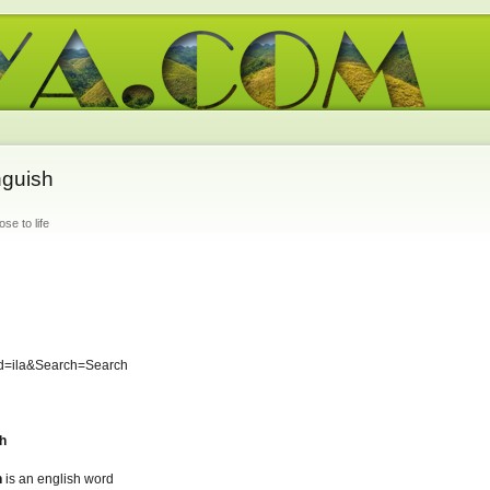
nguish
e to life
d=ila&Search=Search
sh
h
is an english word