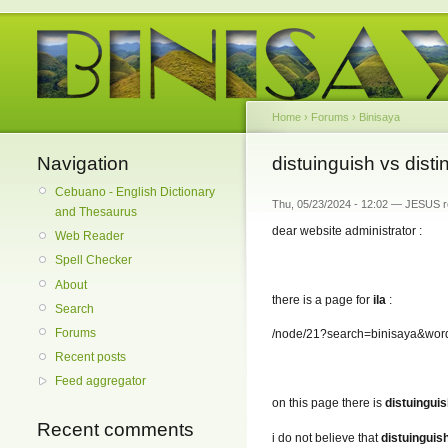
Home
›
Forums
›
Binisaya
Navigation
distuinguish vs disti
Cebuano - English Dictionary
Thu, 05/23/2024 - 12:02 — JESUS ros
and Thesaurus
dear website administrator :
Web Reader
Spell Checker
About
there is a page for
ila
:
Search
Forums
/node/21?search=binisaya&wor
Recent posts
Feed aggregator
on this page there is
distuingui
Recent comments
i do not believe that
distuinguis