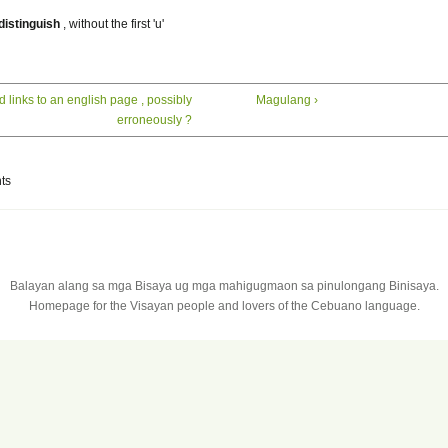
distinguish
, without the first 'u'
 links to an english page , possibly
Magulang ›
erroneously ?
ts
Balayan alang sa mga Bisaya ug mga mahigugmaon sa pinulongang Binisaya.
Homepage for the Visayan people and lovers of the Cebuano language.