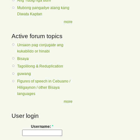
Ang Tubig nga Buhi
Mubong pangadye alang kang
Diwata Kaptan
more
Active forum topics
Unsaon pag conjugate ang
kukabildo or hinabi
Bisaya
Tagolilong & Reduplication
guwang
Figures of speech in Cebuano /
Hiligaynon / other Bisaya
languages
more
User login
Username:
*