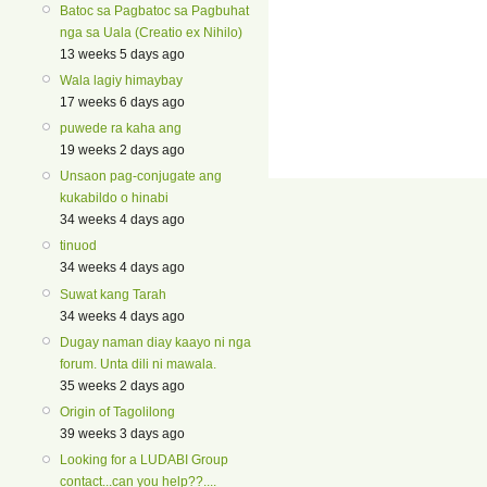
Batoc sa Pagbatoc sa Pagbuhat
nga sa Uala (Creatio ex Nihilo)
13 weeks 5 days ago
Wala lagiy himaybay
17 weeks 6 days ago
puwede ra kaha ang
19 weeks 2 days ago
Unsaon pag-conjugate ang
kukabildo o hinabi
34 weeks 4 days ago
tinuod
34 weeks 4 days ago
Suwat kang Tarah
34 weeks 4 days ago
Dugay naman diay kaayo ni nga
forum. Unta dili ni mawala.
35 weeks 2 days ago
Origin of Tagolilong
39 weeks 3 days ago
Looking for a LUDABI Group
contact...can you help??....