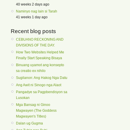
40 weeks 2 days ago
Naminyo nag lain si Tarah
41 weeks 1 day ago
Recent blog posts
CEBUANO RECKONING AND
DIVISIONS OF THE DAY.
How Two Websites Helped Me
Finally Start Speaking Bisaya
Binuang uyamot ang konsepto
sa creatio ex nihilo
Sugilanon: Ang Hakog Nga Datu
Ang Awit ni Sinogo nga Alaot
Pangadye sa Pagpbendisyon sa
Lusokan
Mga Bansag ni Ginoo
Magwayen (The Goddess
Magwayen's Titles)
Dalan ug Gugma