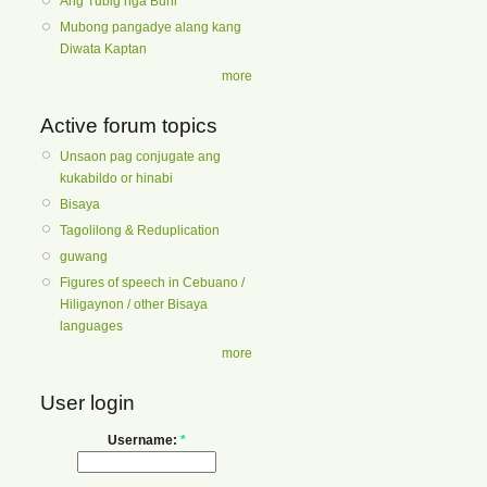
Ang Tubig nga Buhi
Mubong pangadye alang kang
Diwata Kaptan
more
Active forum topics
Unsaon pag conjugate ang
kukabildo or hinabi
Bisaya
Tagolilong & Reduplication
guwang
Figures of speech in Cebuano /
Hiligaynon / other Bisaya
languages
more
User login
Username:
*