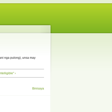
ani nga pulong), unsa may
elligible" ›
Binisaya