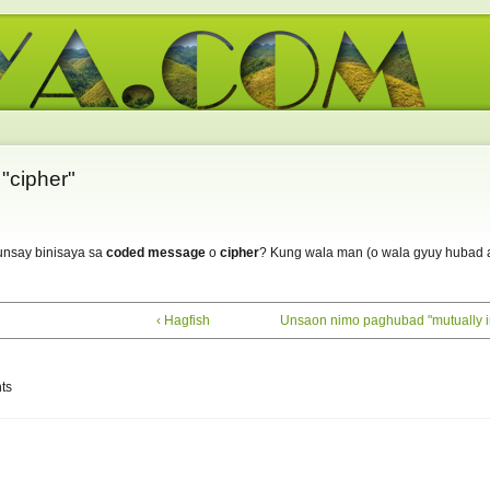
"cipher"
unsay binisaya sa
coded message
o
cipher
? Kung wala man (o wala gyuy hubad 
‹ Hagfish
Unsaon nimo paghubad "mutually int
ts