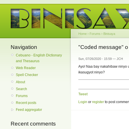
Home
›
Forums
›
Binisaya
Navigation
"Coded message" o 
Cebuano - English Dictionary
Sun, 07/26/2020 - 15:59 — JCH
and Thesaurus
Ayo! Naa bay nakahibaw ninyo 
Web Reader
ikasugyot ninyo?
Spell Checker
About
Search
Tweet
Forums
Login
or
register
to post commen
Recent posts
Feed aggregator
Recent comments