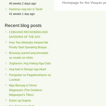
Homepage for the Visayan pe
40 weeks 2 days ago
Naminyo nag lain si Tarah
41 weeks 1 day ago
Recent blog posts
CEBUANO RECKONING AND
DIVISIONS OF THE DAY.
How Two Websites Helped Me
Finally Start Speaking Bisaya
Binuang uyamot ang konsepto
sa creatio ex nihilo
Sugilanon: Ang Hakog Nga Datu
Ang Awit ni Sinogo nga Alaot
Pangadye sa Pagpbendisyon sa
Lusokan
Mga Bansag ni Ginoo
Magwayen (The Goddess
Magwayen's Titles)
Dalan ug Gugma