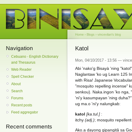
Home
›
Blogs
›
vincevilan's blog
Navigation
Katol
Cebuano - English Dictionary
Mon, 04/10/2017 - 13:56 — vince
and Thesaurus
Abi 'nako'g Bisayà 'ning "kato
Web Reader
Naglantaw 'ko ug Learn 125 
Spell Checker
with Risa! Japanese Vocabular
About
"mosquito repelling incense
Search
senkou). Naka.ingon 'ko nga, "K
'ni'y kasumpayan 'ning duha?"
Forums
ug ma.o 'ni'y nalungkab:
Recent posts
Feed aggregator
katol
[ka.tul.]
:
itchy
(adj.)
; mosquito repellent
Recent comments
Ako.a dayong gipangitâ sa Goo