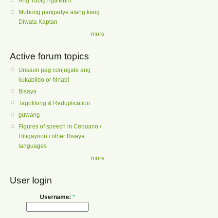
Ang Tubig nga Buhi
Mubong pangadye alang kang
Diwata Kaptan
more
Active forum topics
Unsaon pag conjugate ang
kukabildo or hinabi
Bisaya
Tagolilong & Reduplication
guwang
Figures of speech in Cebuano /
Hiligaynon / other Bisaya
languages
more
User login
Username:
*