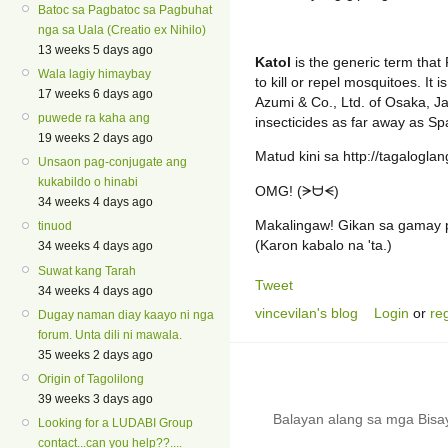
Batoc sa Pagbatoc sa Pagbuhat
nga sa Uala (Creatio ex Nihilo)
13 weeks 5 days ago
Katol
is the generic term that F
Wala lagiy himaybay
to kill or repel mosquitoes. It 
17 weeks 6 days ago
Azumi & Co., Ltd. of Osaka, 
puwede ra kaha ang
insecticides as far away as Sp
19 weeks 2 days ago
Matud kini sa http://tagaloglan
Unsaon pag-conjugate ang
kukabildo o hinabi
OMG! (ᗒᗨᗕ)
34 weeks 4 days ago
Makalingaw! Gikan sa gamay pa,
tinuod
(Karon kabalo na 'ta.)
34 weeks 4 days ago
Suwat kang Tarah
Tweet
34 weeks 4 days ago
vincevilan's blog
Login
or
reg
Dugay naman diay kaayo ni nga
forum. Unta dili ni mawala.
35 weeks 2 days ago
Origin of Tagolilong
39 weeks 3 days ago
Balayan alang sa mga Bis
Looking for a LUDABI Group
contact...can you help??....