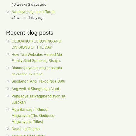
40 weeks 2 days ago
Naminyo nag lain si Tarah
41 weeks 1 day ago
Recent blog posts
CEBUANO RECKONING AND
DIVISIONS OF THE DAY.
How Two Websites Helped Me
Finally Start Speaking Bisaya
Binuang uyamot ang konsepto
sa creatio ex nihilo
Sugilanon: Ang Hakog Nga Datu
Ang Awit ni Sinogo nga Alaot
Pangadye sa Pagpbendisyon sa
Lusokan
Mga Bansag ni Ginoo
Magwayen (The Goddess
Magwayen's Titles)
Dalan ug Gugma