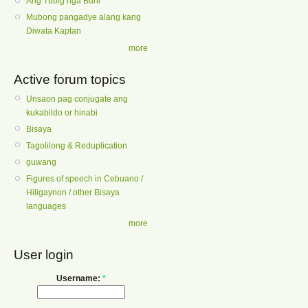
Ang Tubig nga Buhi
Mubong pangadye alang kang
Diwata Kaptan
more
Active forum topics
Unsaon pag conjugate ang
kukabildo or hinabi
Bisaya
Tagolilong & Reduplication
guwang
Figures of speech in Cebuano /
Hiligaynon / other Bisaya
languages
more
User login
Username:
*