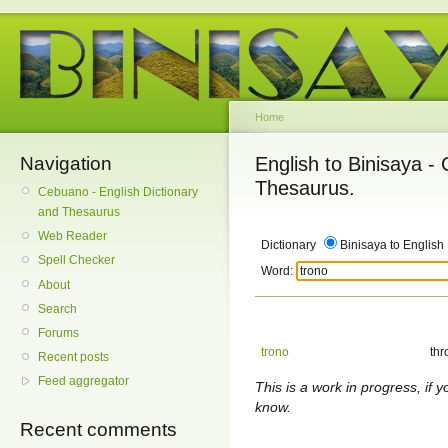
Home
Navigation
English to Binisaya -
Thesaurus.
Cebuano - English Dictionary
and Thesaurus
Web Reader
Dictionary
Binisaya to English
Spell Checker
Word:
About
Search
Forums
trono
thr
Recent posts
Feed aggregator
This is a work in progress, if y
know.
Recent comments