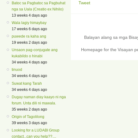
Tweet
Batoc sa Pagbatoc sa Pagbuhat
nga sa Uala (Creatio ex Nihilo)
13 weeks 4 days ago
Wala lagiy himaybay
17 weeks 6 days ago
puwede ra kaha ang
Balayan alang sa mga Bis
19 weeks 2 days ago
Homepage for the Visayan pe
Unsaon pag-conjugate ang
kukabildo o hinabi
34 weeks 4 days ago
tinuod
34 weeks 4 days ago
Suwat kang Tarah
34 weeks 4 days ago
Dugay naman diay kaayo ni nga
forum. Unta dili ni mawala.
35 weeks 2 days ago
Origin of Tagolilong
39 weeks 3 days ago
Looking for a LUDABI Group
contact...can you help??....