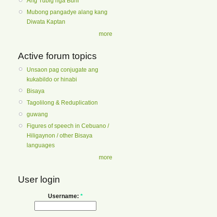
Ang Tubig nga Buhi
Mubong pangadye alang kang
Diwata Kaptan
more
Active forum topics
Unsaon pag conjugate ang
kukabildo or hinabi
Bisaya
Tagolilong & Reduplication
guwang
Figures of speech in Cebuano /
Hiligaynon / other Bisaya
languages
more
User login
Username:
*