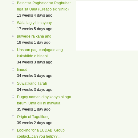
Batoc sa Pagbatoc sa Pagbuhat
nga sa Uala (Creatio ex Nihilo)
13 weeks 4 days ago
Wala lagiy himaybay
17 weeks 5 days ago
puwede ra kaha ang
19 weeks 1 day ago
Unsaon pag-conjugate ang
kukabildo o hinabi
34 weeks 3 days ago
tinuod
34 weeks 3 days ago
Suwat kang Tarah
34 weeks 3 days ago
Dugay naman diay kaayo ni nga
forum. Unta dili ni mawala.
35 weeks 1 day ago
Origin of Tagolilong
39 weeks 2 days ago
Looking for a LUDABI Group
contact...can you help??....