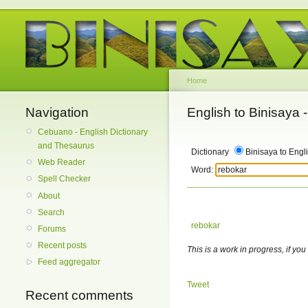
Home
Navigation
English to Binisaya
Cebuano - English Dictionary
and Thesaurus
Dictionary
Binisaya to Engl
Web Reader
Word:
Spell Checker
About
Search
rebokar
Forums
Recent posts
This is a work in progress, if you
Feed aggregator
Tweet
Recent comments