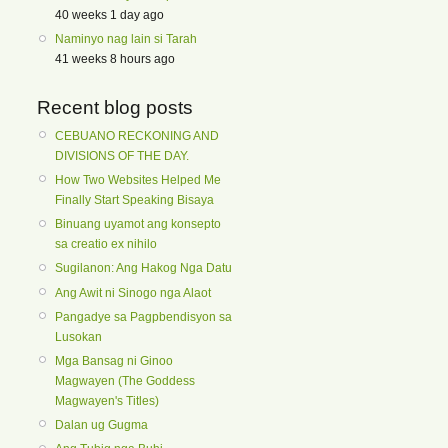
40 weeks 1 day ago
Naminyo nag lain si Tarah
41 weeks 8 hours ago
Recent blog posts
CEBUANO RECKONING AND
DIVISIONS OF THE DAY.
How Two Websites Helped Me
Finally Start Speaking Bisaya
Binuang uyamot ang konsepto
sa creatio ex nihilo
Sugilanon: Ang Hakog Nga Datu
Ang Awit ni Sinogo nga Alaot
Pangadye sa Pagpbendisyon sa
Lusokan
Mga Bansag ni Ginoo
Magwayen (The Goddess
Magwayen's Titles)
Dalan ug Gugma