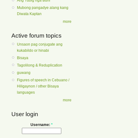
Ang Tubig nga Buhi
Mubong pangadye alang kang
Diwata Kaptan
more
Active forum topics
Unsaon pag conjugate ang
kukabildo or hinabi
Bisaya
Tagolilong & Reduplication
guwang
Figures of speech in Cebuano /
Hiligaynon / other Bisaya
languages
more
User login
Username:
*