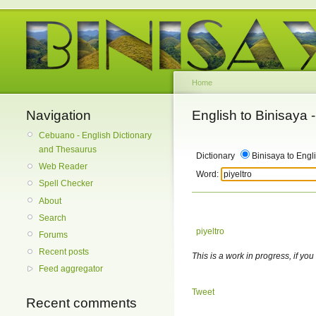
Home
Navigation
English to Binisaya
Cebuano - English Dictionary
and Thesaurus
Dictionary
Binisaya to Engl
Web Reader
Word:
Spell Checker
About
Search
piyeltro
Forums
Recent posts
This is a work in progress, if you
Feed aggregator
Tweet
Recent comments