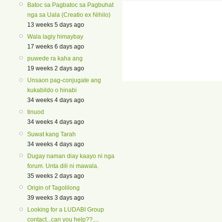
Batoc sa Pagbatoc sa Pagbuhat
nga sa Uala (Creatio ex Nihilo)
13 weeks 5 days ago
Wala lagiy himaybay
17 weeks 6 days ago
puwede ra kaha ang
19 weeks 2 days ago
Unsaon pag-conjugate ang
kukabildo o hinabi
34 weeks 4 days ago
tinuod
34 weeks 4 days ago
Suwat kang Tarah
34 weeks 4 days ago
Dugay naman diay kaayo ni nga
forum. Unta dili ni mawala.
35 weeks 2 days ago
Origin of Tagolilong
39 weeks 3 days ago
Looking for a LUDABI Group
contact...can you help??....