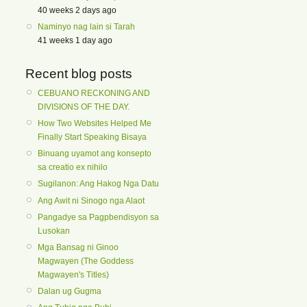
40 weeks 2 days ago
Naminyo nag lain si Tarah
41 weeks 1 day ago
Recent blog posts
CEBUANO RECKONING AND
DIVISIONS OF THE DAY.
How Two Websites Helped Me
Finally Start Speaking Bisaya
Binuang uyamot ang konsepto
sa creatio ex nihilo
Sugilanon: Ang Hakog Nga Datu
Ang Awit ni Sinogo nga Alaot
Pangadye sa Pagpbendisyon sa
Lusokan
Mga Bansag ni Ginoo
Magwayen (The Goddess
Magwayen's Titles)
Dalan ug Gugma