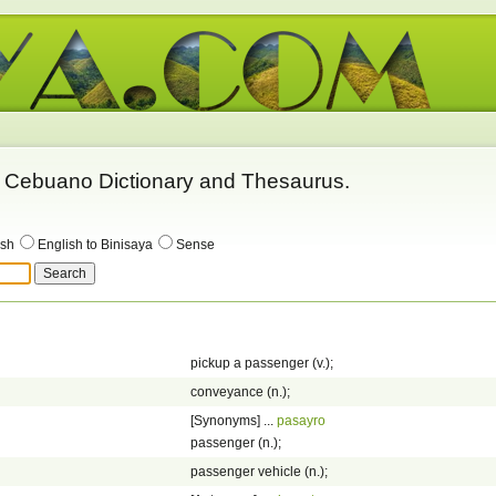
 - Cebuano Dictionary and Thesaurus.
ish
English to Binisaya
Sense
pickup a passenger (v.);
conveyance (n.);
[Synonyms] ...
pasayro
passenger (n.);
passenger vehicle (n.);