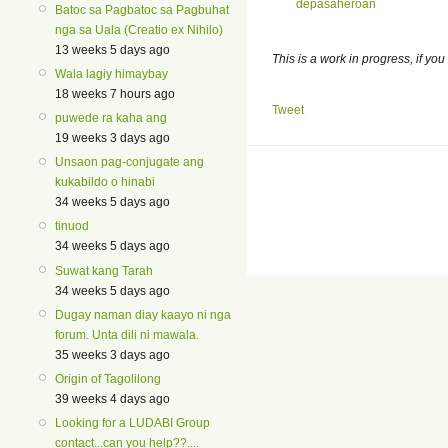
depasaheroan
Batoc sa Pagbatoc sa Pagbuhat
nga sa Uala (Creatio ex Nihilo)
13 weeks 5 days ago
This is a work in progress, if you
Wala lagiy himaybay
18 weeks 7 hours ago
Tweet
puwede ra kaha ang
19 weeks 3 days ago
Unsaon pag-conjugate ang
kukabildo o hinabi
34 weeks 5 days ago
tinuod
34 weeks 5 days ago
Suwat kang Tarah
34 weeks 5 days ago
Dugay naman diay kaayo ni nga
forum. Unta dili ni mawala.
35 weeks 3 days ago
Origin of Tagolilong
39 weeks 4 days ago
Looking for a LUDABI Group
contact...can you help??....