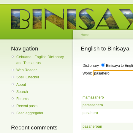
Home
Navigation
English to Binisaya
Cebuano - English Dictionary
and Thesaurus
Dictionary
Binisaya to Engl
Web Reader
Word:
Spell Checker
About
Search
mamasahero
Forums
pamasahero
Recent posts
pasahero
Feed aggregator
pasaheroan
Recent comments