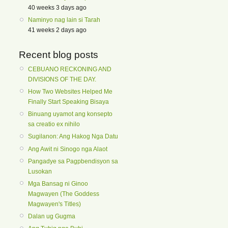
40 weeks 3 days ago
Naminyo nag lain si Tarah
41 weeks 2 days ago
Recent blog posts
CEBUANO RECKONING AND
DIVISIONS OF THE DAY.
How Two Websites Helped Me
Finally Start Speaking Bisaya
Binuang uyamot ang konsepto
sa creatio ex nihilo
Sugilanon: Ang Hakog Nga Datu
Ang Awit ni Sinogo nga Alaot
Pangadye sa Pagpbendisyon sa
Lusokan
Mga Bansag ni Ginoo
Magwayen (The Goddess
Magwayen's Titles)
Dalan ug Gugma