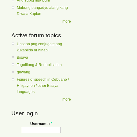
Ang Tubig nga Buhi
Mubong pangadye alang kang
Diwata Kaptan
more
Active forum topics
Unsaon pag conjugate ang
kukabildo or hinabi
Bisaya
Tagolilong & Reduplication
guwang
Figures of speech in Cebuano /
Hiligaynon / other Bisaya
languages
more
User login
Username:
*