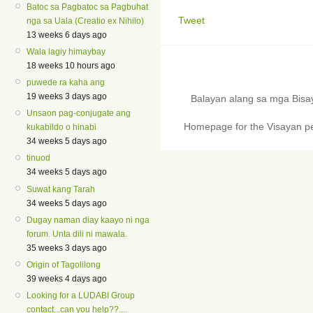
Batoc sa Pagbatoc sa Pagbuhat
Tweet
nga sa Uala (Creatio ex Nihilo)
13 weeks 6 days ago
Wala lagiy himaybay
18 weeks 10 hours ago
puwede ra kaha ang
19 weeks 3 days ago
Balayan alang sa mga Bis
Unsaon pag-conjugate ang
Homepage for the Visayan pe
kukabildo o hinabi
34 weeks 5 days ago
tinuod
34 weeks 5 days ago
Suwat kang Tarah
34 weeks 5 days ago
Dugay naman diay kaayo ni nga
forum. Unta dili ni mawala.
35 weeks 3 days ago
Origin of Tagolilong
39 weeks 4 days ago
Looking for a LUDABI Group
contact...can you help??....