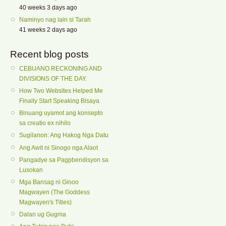
40 weeks 3 days ago
Naminyo nag lain si Tarah
41 weeks 2 days ago
Recent blog posts
CEBUANO RECKONING AND
DIVISIONS OF THE DAY.
How Two Websites Helped Me
Finally Start Speaking Bisaya
Binuang uyamot ang konsepto
sa creatio ex nihilo
Sugilanon: Ang Hakog Nga Datu
Ang Awit ni Sinogo nga Alaot
Pangadye sa Pagpbendisyon sa
Lusokan
Mga Bansag ni Ginoo
Magwayen (The Goddess
Magwayen's Titles)
Dalan ug Gugma