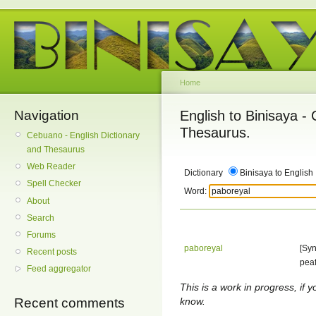
Home
Navigation
English to Binisaya -
Thesaurus.
Cebuano - English Dictionary
and Thesaurus
Web Reader
Dictionary
Binisaya to English
Spell Checker
Word:
About
Search
Forums
paboreyal
[Syn
Recent posts
peaf
Feed aggregator
This is a work in progress, if y
know.
Recent comments