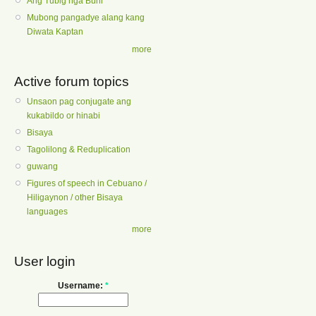
Ang Tubig nga Buhi
Mubong pangadye alang kang
Diwata Kaptan
more
Active forum topics
Unsaon pag conjugate ang
kukabildo or hinabi
Bisaya
Tagolilong & Reduplication
guwang
Figures of speech in Cebuano /
Hiligaynon / other Bisaya
languages
more
User login
Username:
*