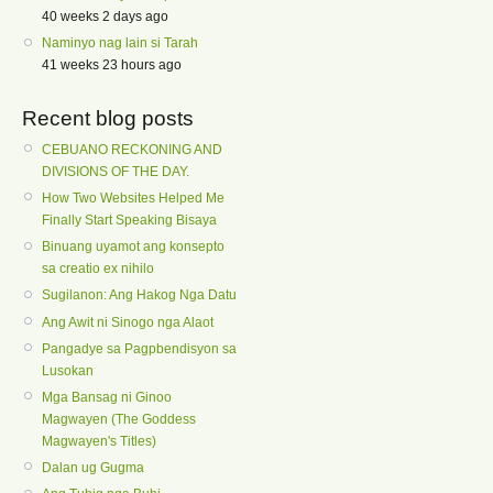
40 weeks 2 days ago
Naminyo nag lain si Tarah
41 weeks 23 hours ago
Recent blog posts
CEBUANO RECKONING AND
DIVISIONS OF THE DAY.
How Two Websites Helped Me
Finally Start Speaking Bisaya
Binuang uyamot ang konsepto
sa creatio ex nihilo
Sugilanon: Ang Hakog Nga Datu
Ang Awit ni Sinogo nga Alaot
Pangadye sa Pagpbendisyon sa
Lusokan
Mga Bansag ni Ginoo
Magwayen (The Goddess
Magwayen's Titles)
Dalan ug Gugma