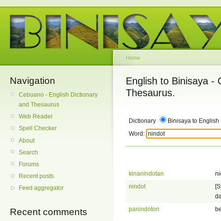
Home
Navigation
English to Binisaya -
Thesaurus.
Cebuano - English Dictionary
and Thesaurus
Web Reader
Dictionary
Binisaya to English
Spell Checker
Word:
About
Search
Forums
kinanindotan
ni
Recent posts
nindot
[S
Feed aggregator
da
panindoton
be
Recent comments