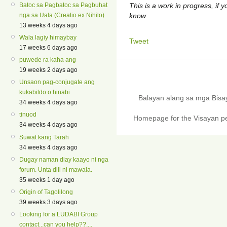
This is a work in progress, if y
Batoc sa Pagbatoc sa Pagbuhat
know.
nga sa Uala (Creatio ex Nihilo)
13 weeks 4 days ago
Wala lagiy himaybay
Tweet
17 weeks 6 days ago
puwede ra kaha ang
19 weeks 2 days ago
Unsaon pag-conjugate ang
kukabildo o hinabi
Balayan alang sa mga Bis
34 weeks 4 days ago
tinuod
Homepage for the Visayan pe
34 weeks 4 days ago
Suwat kang Tarah
34 weeks 4 days ago
Dugay naman diay kaayo ni nga
forum. Unta dili ni mawala.
35 weeks 1 day ago
Origin of Tagolilong
39 weeks 3 days ago
Looking for a LUDABI Group
contact...can you help??....