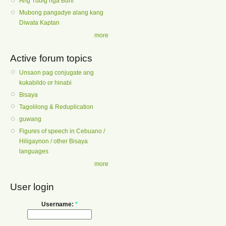
Ang Tubig nga Buhi
Mubong pangadye alang kang
Diwata Kaptan
more
Active forum topics
Unsaon pag conjugate ang
kukabildo or hinabi
Bisaya
Tagolilong & Reduplication
guwang
Figures of speech in Cebuano /
Hiligaynon / other Bisaya
languages
more
User login
Username:
*