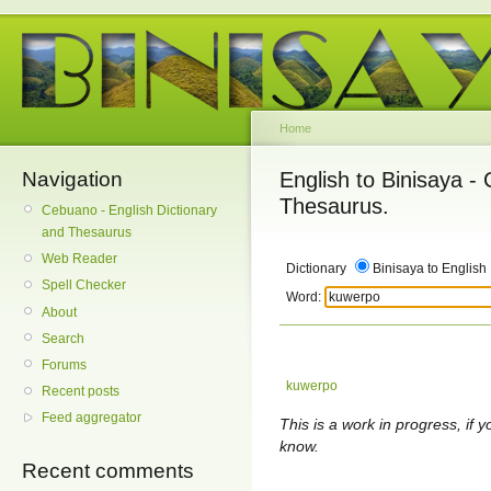
Home
Navigation
English to Binisaya -
Thesaurus.
Cebuano - English Dictionary
and Thesaurus
Web Reader
Dictionary
Binisaya to English
Spell Checker
Word:
About
Search
Forums
kuwerpo
Recent posts
Feed aggregator
This is a work in progress, if y
know.
Recent comments