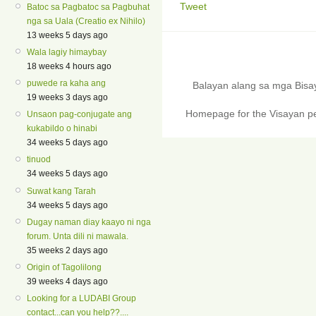
Tweet
Batoc sa Pagbatoc sa Pagbuhat
nga sa Uala (Creatio ex Nihilo)
13 weeks 5 days ago
Wala lagiy himaybay
18 weeks 4 hours ago
puwede ra kaha ang
Balayan alang sa mga Bis
19 weeks 3 days ago
Homepage for the Visayan pe
Unsaon pag-conjugate ang
kukabildo o hinabi
34 weeks 5 days ago
tinuod
34 weeks 5 days ago
Suwat kang Tarah
34 weeks 5 days ago
Dugay naman diay kaayo ni nga
forum. Unta dili ni mawala.
35 weeks 2 days ago
Origin of Tagolilong
39 weeks 4 days ago
Looking for a LUDABI Group
contact...can you help??....