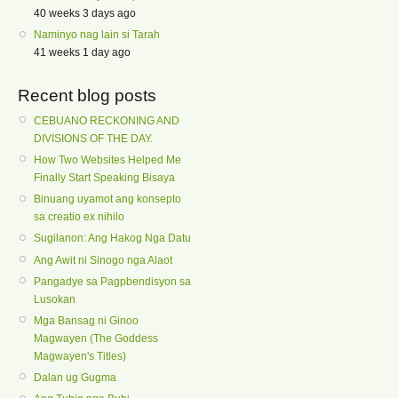
40 weeks 3 days ago
Naminyo nag lain si Tarah
41 weeks 1 day ago
Recent blog posts
CEBUANO RECKONING AND
DIVISIONS OF THE DAY.
How Two Websites Helped Me
Finally Start Speaking Bisaya
Binuang uyamot ang konsepto
sa creatio ex nihilo
Sugilanon: Ang Hakog Nga Datu
Ang Awit ni Sinogo nga Alaot
Pangadye sa Pagpbendisyon sa
Lusokan
Mga Bansag ni Ginoo
Magwayen (The Goddess
Magwayen's Titles)
Dalan ug Gugma