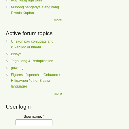
Ang Tubig nga Buhi
Mubong pangadye alang kang
Diwata Kaptan
more
Active forum topics
Unsaon pag conjugate ang
kukabildo or hinabi
Bisaya
Tagolilong & Reduplication
guwang
Figures of speech in Cebuano /
Hiligaynon / other Bisaya
languages
more
User login
Username:
*