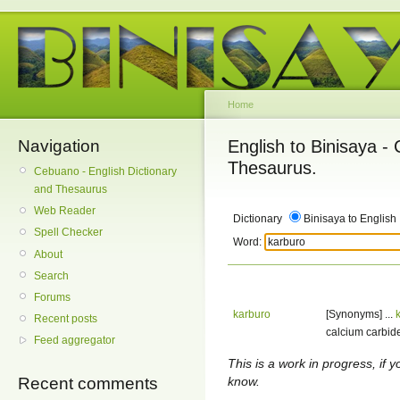
Home
Navigation
English to Binisaya -
Thesaurus.
Cebuano - English Dictionary
and Thesaurus
Web Reader
Dictionary
Binisaya to English
Spell Checker
Word:
About
Search
Forums
karburo
[Synonyms] ...
Recent posts
calcium carbide 
Feed aggregator
This is a work in progress, if y
know.
Recent comments