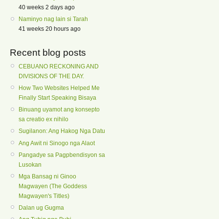
40 weeks 2 days ago
Naminyo nag lain si Tarah
41 weeks 20 hours ago
Recent blog posts
CEBUANO RECKONING AND
DIVISIONS OF THE DAY.
How Two Websites Helped Me
Finally Start Speaking Bisaya
Binuang uyamot ang konsepto
sa creatio ex nihilo
Sugilanon: Ang Hakog Nga Datu
Ang Awit ni Sinogo nga Alaot
Pangadye sa Pagpbendisyon sa
Lusokan
Mga Bansag ni Ginoo
Magwayen (The Goddess
Magwayen's Titles)
Dalan ug Gugma