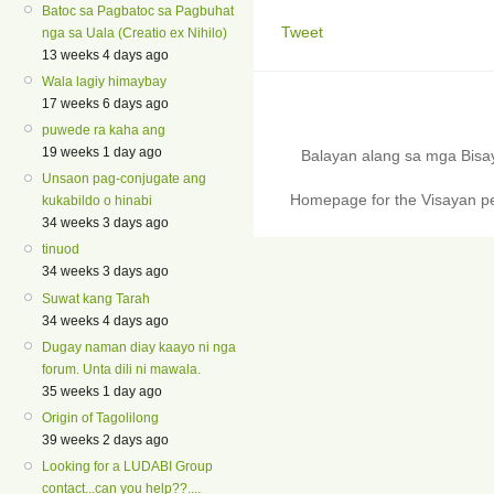
Batoc sa Pagbatoc sa Pagbuhat
Tweet
nga sa Uala (Creatio ex Nihilo)
13 weeks 4 days ago
Wala lagiy himaybay
17 weeks 6 days ago
puwede ra kaha ang
19 weeks 1 day ago
Balayan alang sa mga Bis
Unsaon pag-conjugate ang
Homepage for the Visayan pe
kukabildo o hinabi
34 weeks 3 days ago
tinuod
34 weeks 3 days ago
Suwat kang Tarah
34 weeks 4 days ago
Dugay naman diay kaayo ni nga
forum. Unta dili ni mawala.
35 weeks 1 day ago
Origin of Tagolilong
39 weeks 2 days ago
Looking for a LUDABI Group
contact...can you help??....