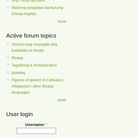
Ang Tubig nga Buhi
Mubong pangadye alang kang
Diwata Kaptan
more
Active forum topics
Unsaon pag conjugate ang
kukabildo or hinabi
Bisaya
Tagolilong & Reduplication
guwang
Figures of speech in Cebuano /
Hiligaynon / other Bisaya
languages
more
User login
Username:
*