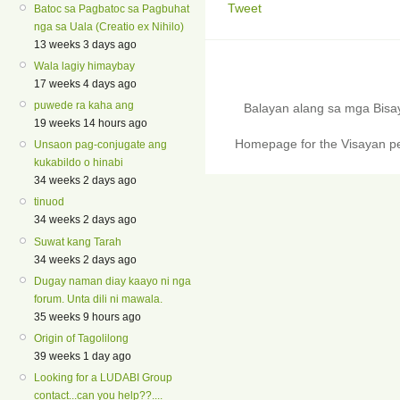
Tweet
Batoc sa Pagbatoc sa Pagbuhat
nga sa Uala (Creatio ex Nihilo)
13 weeks 3 days ago
Wala lagiy himaybay
17 weeks 4 days ago
puwede ra kaha ang
Balayan alang sa mga Bis
19 weeks 14 hours ago
Homepage for the Visayan pe
Unsaon pag-conjugate ang
kukabildo o hinabi
34 weeks 2 days ago
tinuod
34 weeks 2 days ago
Suwat kang Tarah
34 weeks 2 days ago
Dugay naman diay kaayo ni nga
forum. Unta dili ni mawala.
35 weeks 9 hours ago
Origin of Tagolilong
39 weeks 1 day ago
Looking for a LUDABI Group
contact...can you help??....