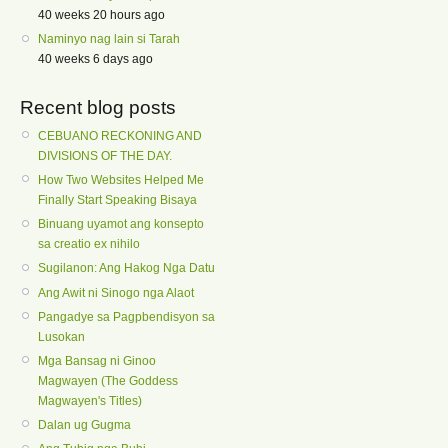
40 weeks 20 hours ago
Naminyo nag lain si Tarah
40 weeks 6 days ago
Recent blog posts
CEBUANO RECKONING AND
DIVISIONS OF THE DAY.
How Two Websites Helped Me
Finally Start Speaking Bisaya
Binuang uyamot ang konsepto
sa creatio ex nihilo
Sugilanon: Ang Hakog Nga Datu
Ang Awit ni Sinogo nga Alaot
Pangadye sa Pagpbendisyon sa
Lusokan
Mga Bansag ni Ginoo
Magwayen (The Goddess
Magwayen's Titles)
Dalan ug Gugma