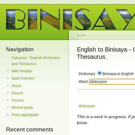
Home
Navigation
English to Binisaya -
Thesaurus.
Cebuano - English Dictionary
and Thesaurus
Web Reader
Dictionary
Binisaya to English
Spell Checker
Word:
About
Search
Forums
diskusyon
Recent posts
Feed aggregator
This is a work in progress, if y
know.
Recent comments