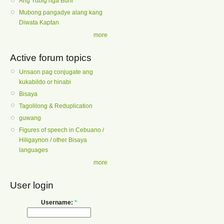
Ang Tubig nga Buhi
Mubong pangadye alang kang
Diwata Kaptan
more
Active forum topics
Unsaon pag conjugate ang
kukabildo or hinabi
Bisaya
Tagolilong & Reduplication
guwang
Figures of speech in Cebuano /
Hiligaynon / other Bisaya
languages
more
User login
Username:
*