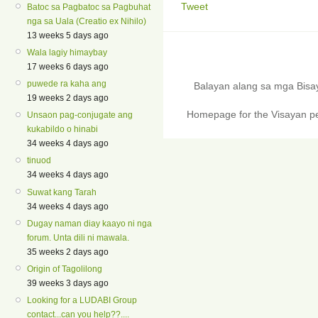
Tweet
Batoc sa Pagbatoc sa Pagbuhat
nga sa Uala (Creatio ex Nihilo)
13 weeks 5 days ago
Wala lagiy himaybay
17 weeks 6 days ago
puwede ra kaha ang
Balayan alang sa mga Bis
19 weeks 2 days ago
Homepage for the Visayan pe
Unsaon pag-conjugate ang
kukabildo o hinabi
34 weeks 4 days ago
tinuod
34 weeks 4 days ago
Suwat kang Tarah
34 weeks 4 days ago
Dugay naman diay kaayo ni nga
forum. Unta dili ni mawala.
35 weeks 2 days ago
Origin of Tagolilong
39 weeks 3 days ago
Looking for a LUDABI Group
contact...can you help??....