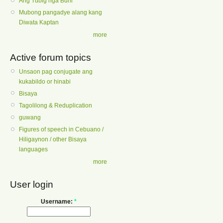
Ang Tubig nga Buhi
Mubong pangadye alang kang
Diwata Kaptan
more
Active forum topics
Unsaon pag conjugate ang
kukabildo or hinabi
Bisaya
Tagolilong & Reduplication
guwang
Figures of speech in Cebuano /
Hiligaynon / other Bisaya
languages
more
User login
Username:
*