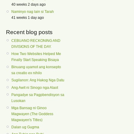
40 weeks 2 days ago
Naminyo nag lain si Tarah
41 weeks 1 day ago
Recent blog posts
CEBUANO RECKONING AND
DIVISIONS OF THE DAY.
How Two Websites Helped Me
Finally Start Speaking Bisaya
Binuang uyamot ang konsepto
sa creatio ex nihilo
Sugilanon: Ang Hakog Nga Datu
Ang Awit ni Sinogo nga Alaot
Pangadye sa Pagpbendisyon sa
Lusokan
Mga Bansag ni Ginoo
Magwayen (The Goddess
Magwayen's Titles)
Dalan ug Gugma