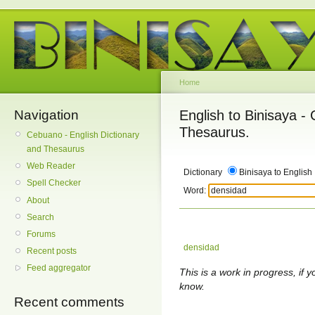
Home
Navigation
English to Binisaya -
Thesaurus.
Cebuano - English Dictionary
and Thesaurus
Web Reader
Dictionary
Binisaya to English
Spell Checker
Word:
About
Search
Forums
densidad
Recent posts
Feed aggregator
This is a work in progress, if y
know.
Recent comments