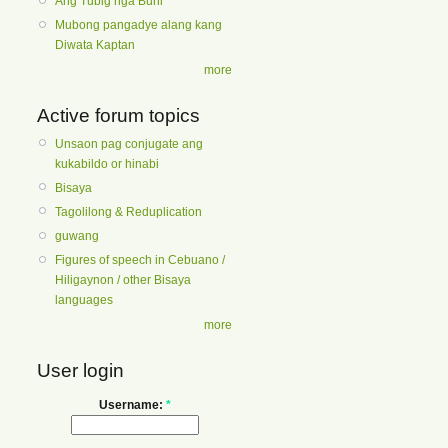
Ang Tubig nga Buhi
Mubong pangadye alang kang
Diwata Kaptan
more
Active forum topics
Unsaon pag conjugate ang
kukabildo or hinabi
Bisaya
Tagolilong & Reduplication
guwang
Figures of speech in Cebuano /
Hiligaynon / other Bisaya
languages
more
User login
Username:
*