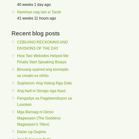
40 weeks 1 day ago
Naminyo nag lain si Tarah
41 weeks 11 hours ago
Recent blog posts
CEBUANO RECKONING AND
DIVISIONS OF THE DAY.
How Two Websites Helped Me
Finally Start Speaking Bisaya
Binuang uyamot ang konsepto
sa creatio ex nihilo
Sugilanon: Ang Hakog Nga Datu
Ang Awit ni Sinogo nga Alaot
Pangadye sa Pagpbendisyon sa
Lusokan
Mga Bansag ni Ginoo
Magwayen (The Goddess
Magwayen's Titles)
Dalan ug Gugma