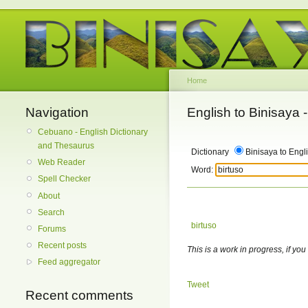
Home
Navigation
English to Binisaya
Cebuano - English Dictionary
and Thesaurus
Dictionary
Binisaya to Engl
Web Reader
Word:
Spell Checker
About
Search
birtuso
Forums
Recent posts
This is a work in progress, if you
Feed aggregator
Tweet
Recent comments