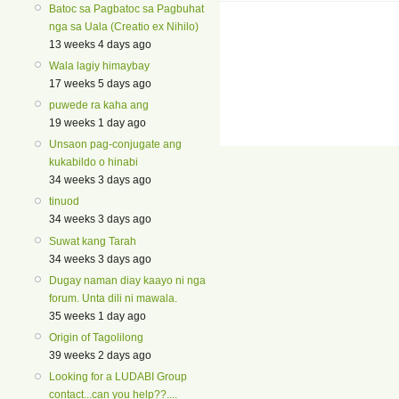
Batoc sa Pagbatoc sa Pagbuhat
nga sa Uala (Creatio ex Nihilo)
13 weeks 4 days ago
Wala lagiy himaybay
17 weeks 5 days ago
puwede ra kaha ang
19 weeks 1 day ago
Unsaon pag-conjugate ang
kukabildo o hinabi
34 weeks 3 days ago
tinuod
34 weeks 3 days ago
Suwat kang Tarah
34 weeks 3 days ago
Dugay naman diay kaayo ni nga
forum. Unta dili ni mawala.
35 weeks 1 day ago
Origin of Tagolilong
39 weeks 2 days ago
Looking for a LUDABI Group
contact...can you help??....