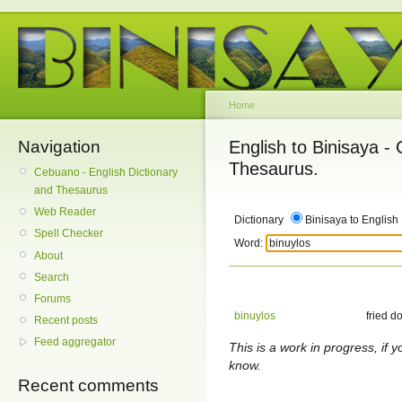
Home
Navigation
English to Binisaya -
Thesaurus.
Cebuano - English Dictionary
and Thesaurus
Web Reader
Dictionary
Binisaya to English
Spell Checker
Word:
About
Search
Forums
binuylos
fried do
Recent posts
Feed aggregator
This is a work in progress, if y
know.
Recent comments