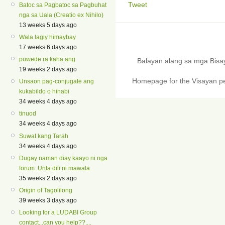
Tweet
Batoc sa Pagbatoc sa Pagbuhat
nga sa Uala (Creatio ex Nihilo)
13 weeks 5 days ago
Wala lagiy himaybay
17 weeks 6 days ago
puwede ra kaha ang
Balayan alang sa mga Bis
19 weeks 2 days ago
Homepage for the Visayan pe
Unsaon pag-conjugate ang
kukabildo o hinabi
34 weeks 4 days ago
tinuod
34 weeks 4 days ago
Suwat kang Tarah
34 weeks 4 days ago
Dugay naman diay kaayo ni nga
forum. Unta dili ni mawala.
35 weeks 2 days ago
Origin of Tagolilong
39 weeks 3 days ago
Looking for a LUDABI Group
contact...can you help??....