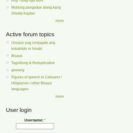
Ang Tubig nga Buhi
Mubong pangadye alang kang
Diwata Kaptan
more
Active forum topics
Unsaon pag conjugate ang
kukabildo or hinabi
Bisaya
Tagolilong & Reduplication
guwang
Figures of speech in Cebuano /
Hiligaynon / other Bisaya
languages
more
User login
Username:
*