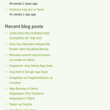
40 weeks 2 days ago
Naminyo nag lain si Tarah
41 weeks 1 day ago
Recent blog posts
CEBUANO RECKONING AND
DIVISIONS OF THE DAY.
How Two Websites Helped Me
Finally Start Speaking Bisaya
Binuang uyamot ang konsepto
sa creatio ex nihilo
Sugilanon: Ang Hakog Nga Datu
Ang Awit ni Sinogo nga Alaot
Pangadye sa Pagpbendisyon sa
Lusokan
Mga Bansag ni Ginoo
Magwayen (The Goddess
Magwayen's Titles)
Dalan ug Gugma