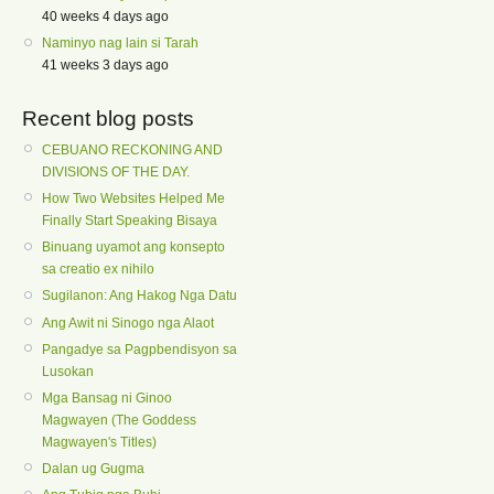
40 weeks 4 days ago
Naminyo nag lain si Tarah
41 weeks 3 days ago
Recent blog posts
CEBUANO RECKONING AND
DIVISIONS OF THE DAY.
How Two Websites Helped Me
Finally Start Speaking Bisaya
Binuang uyamot ang konsepto
sa creatio ex nihilo
Sugilanon: Ang Hakog Nga Datu
Ang Awit ni Sinogo nga Alaot
Pangadye sa Pagpbendisyon sa
Lusokan
Mga Bansag ni Ginoo
Magwayen (The Goddess
Magwayen's Titles)
Dalan ug Gugma