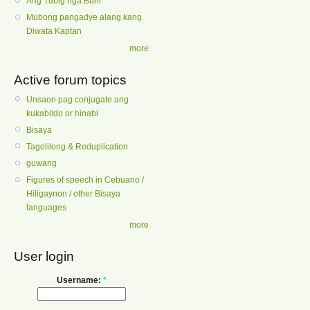
Ang Tubig nga Buhi
Mubong pangadye alang kang
Diwata Kaptan
more
Active forum topics
Unsaon pag conjugate ang
kukabildo or hinabi
Bisaya
Tagolilong & Reduplication
guwang
Figures of speech in Cebuano /
Hiligaynon / other Bisaya
languages
more
User login
Username:
*