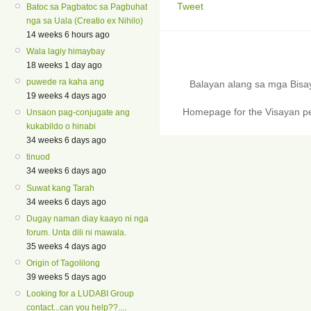
Tweet
Batoc sa Pagbatoc sa Pagbuhat
nga sa Uala (Creatio ex Nihilo)
14 weeks 6 hours ago
Wala lagiy himaybay
18 weeks 1 day ago
puwede ra kaha ang
Balayan alang sa mga Bis
19 weeks 4 days ago
Homepage for the Visayan pe
Unsaon pag-conjugate ang
kukabildo o hinabi
34 weeks 6 days ago
tinuod
34 weeks 6 days ago
Suwat kang Tarah
34 weeks 6 days ago
Dugay naman diay kaayo ni nga
forum. Unta dili ni mawala.
35 weeks 4 days ago
Origin of Tagolilong
39 weeks 5 days ago
Looking for a LUDABI Group
contact...can you help??....