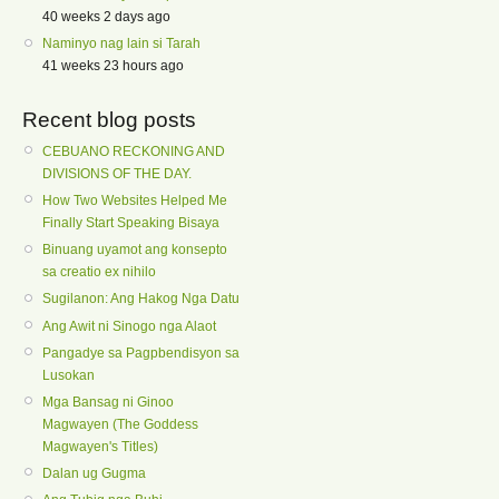
40 weeks 2 days ago
Naminyo nag lain si Tarah
41 weeks 23 hours ago
Recent blog posts
CEBUANO RECKONING AND
DIVISIONS OF THE DAY.
How Two Websites Helped Me
Finally Start Speaking Bisaya
Binuang uyamot ang konsepto
sa creatio ex nihilo
Sugilanon: Ang Hakog Nga Datu
Ang Awit ni Sinogo nga Alaot
Pangadye sa Pagpbendisyon sa
Lusokan
Mga Bansag ni Ginoo
Magwayen (The Goddess
Magwayen's Titles)
Dalan ug Gugma