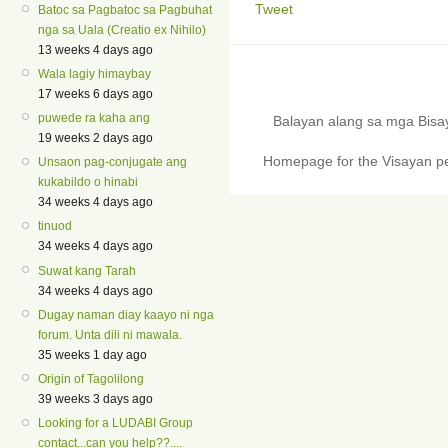
Tweet
Batoc sa Pagbatoc sa Pagbuhat
nga sa Uala (Creatio ex Nihilo)
13 weeks 4 days ago
Wala lagiy himaybay
17 weeks 6 days ago
puwede ra kaha ang
Balayan alang sa mga Bis
19 weeks 2 days ago
Homepage for the Visayan pe
Unsaon pag-conjugate ang
kukabildo o hinabi
34 weeks 4 days ago
tinuod
34 weeks 4 days ago
Suwat kang Tarah
34 weeks 4 days ago
Dugay naman diay kaayo ni nga
forum. Unta dili ni mawala.
35 weeks 1 day ago
Origin of Tagolilong
39 weeks 3 days ago
Looking for a LUDABI Group
contact...can you help??....