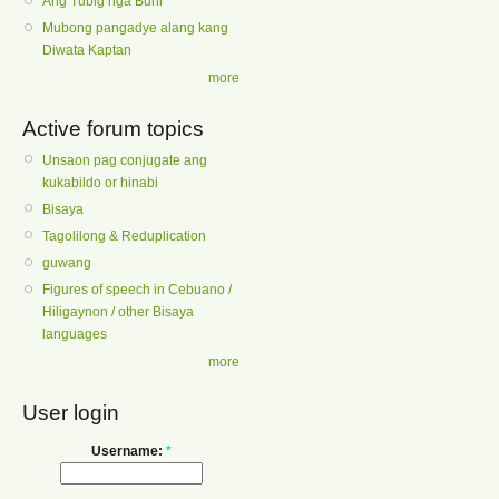
Ang Tubig nga Buhi
Mubong pangadye alang kang
Diwata Kaptan
more
Active forum topics
Unsaon pag conjugate ang
kukabildo or hinabi
Bisaya
Tagolilong & Reduplication
guwang
Figures of speech in Cebuano /
Hiligaynon / other Bisaya
languages
more
User login
Username:
*