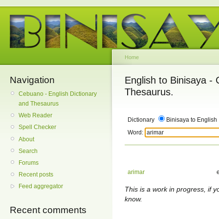
Home
Navigation
English to Binisaya -
Thesaurus.
Cebuano - English Dictionary
and Thesaurus
Web Reader
Dictionary
Binisaya to English
Spell Checker
Word:
About
Search
Forums
arimar
e
Recent posts
Feed aggregator
This is a work in progress, if y
know.
Recent comments