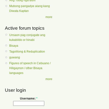
Ang Tubig nga Buhi
Mubong pangadye alang kang
Diwata Kaptan
more
Active forum topics
Unsaon pag conjugate ang
kukabildo or hinabi
Bisaya
Tagolilong & Reduplication
guwang
Figures of speech in Cebuano /
Hiligaynon / other Bisaya
languages
more
User login
Username:
*