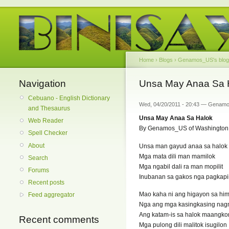
Home
›
Blogs
›
Genamos_US's blog
Navigation
Unsa May Anaa Sa 
Cebuano - English Dictionary
Wed, 04/20/2011 - 20:43 — Genam
and Thesaurus
Unsa May Anaa Sa Halok
Web Reader
By Genamos_US of Washington
Spell Checker
About
Unsa man gayud anaa sa halok
Mga mata dili man mamilok
Search
Mga ngabil dali ra man mopilit
Forums
Inubanan sa gakos nga pagkapii
Recent posts
Mao kaha ni ang higayon sa hi
Feed aggregator
Nga ang mga kasingkasing na
Ang katam-is sa halok maangko
Recent comments
Mga pulong dili malitok isugilon