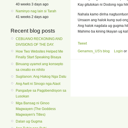
40 weeks 3 days ago
Kay gitutokan ni Dodong nga hi
Naminyo nag lain si Tarah
Nahala kamo dinha nagtuontuo
41 weeks 2 days ago
Unsaon ang halok kung sud-on
Ang halok nagdala ug gugma hi
Recent blog posts
Mahimo ba kining likayan ug ka
CEBUANO RECKONING AND
Tweet
DIVISIONS OF THE DAY.
Genamos_US's blog
Login
or
How Two Websites Helped Me
Finally Start Speaking Bisaya
Binuang uyamot ang konsepto
sa creatio ex nihilo
Sugilanon: Ang Hakog Nga Datu
Ang Awit ni Sinogo nga Alaot
Pangadye sa Pagpbendisyon sa
Lusokan
Mga Bansag ni Ginoo
Magwayen (The Goddess
Magwayen's Titles)
Dalan ug Gugma