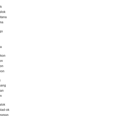
ok
ilok
utana
wma
go
na
gkon
on
on
byon
g
sang
wan
an
alok
lad-ok
iyomon