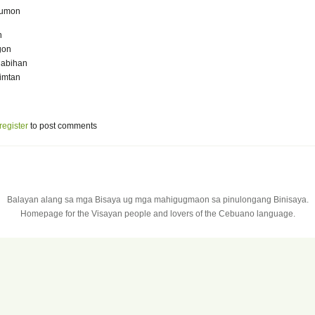
lumon
n
gon
labihan
limtan
register
to post comments
Balayan alang sa mga Bisaya ug mga mahigugmaon sa pinulongang Binisaya.
Homepage for the Visayan people and lovers of the Cebuano language.