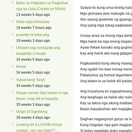
Batoc sa Pagbatoc sa Pagbuhat
Sudyai ko kung unsa kining hal
nga sa Uala (Creatio ex Nihilo)
Mga ginhawa daw mabugto na g
13 weeks 5 days ago
Ako siyang gisekreto og gipang
Wala lagiy himaybay
Ang iyang mga tubag pagkala
18 weeks 7 hours ago
puwede ra kaha ang
Unsay anaa sa imong mga dam
19 weeks 3 days ago
Mga halok ba nga imong iregalo
Ayaw ihikaw kanako ang gugma
Unsaon pag-conjugate ang
Kay ang halok ako nang gitaga
kukabildo o hinabi
34 weeks 5 days ago
Pagkaanidot kung akong maan
tinuod
Ang ngabil mo daw murag mam
34 weeks 5 days ago
Pakalumoy ug humok tagamtam
Suwat kang Tarah
Ang katam-is sa halok dili pala
34 weeks 5 days ago
Ang hunahuna ko nagsalimoan
Dugay naman diay kaayo ni nga
Ang tanghaga sa halok ako nali
forum. Unta dili ni mawala.
Kay sa takna nga akong matila
35 weeks 3 days ago
Basin masubrahan ako magigk
Origin of Tagolilong
39 weeks 4 days ago
Daghan nagpagoryo goryo sa h
Looking for a LUDABI Group
Kung hisgutan nga gani magpan
contact...can you help??....
Si Inday magduko duko mapah