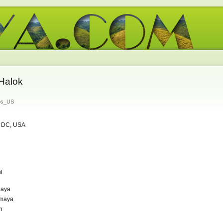
Halok
os_US
 DC, USA
t
maya
gmaya
n