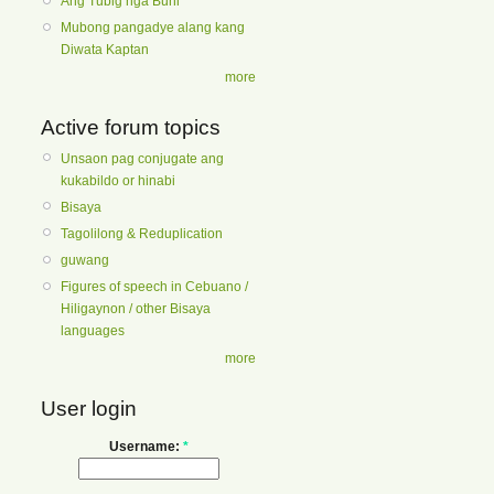
Ang Tubig nga Buhi
Mubong pangadye alang kang
Diwata Kaptan
more
Active forum topics
Unsaon pag conjugate ang
kukabildo or hinabi
Bisaya
Tagolilong & Reduplication
guwang
Figures of speech in Cebuano /
Hiligaynon / other Bisaya
languages
more
User login
Username:
*