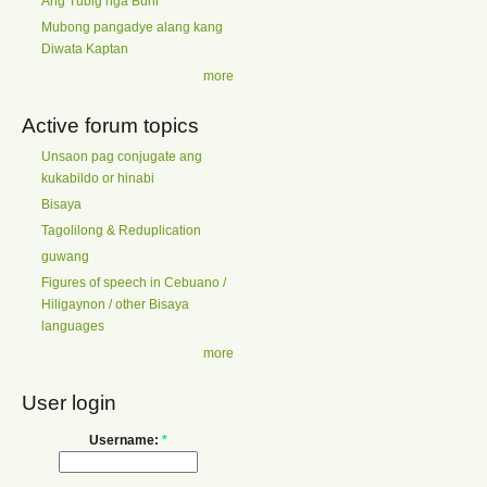
Ang Tubig nga Buhi
Mubong pangadye alang kang
Diwata Kaptan
more
Active forum topics
Unsaon pag conjugate ang
kukabildo or hinabi
Bisaya
Tagolilong & Reduplication
guwang
Figures of speech in Cebuano /
Hiligaynon / other Bisaya
languages
more
User login
Username:
*