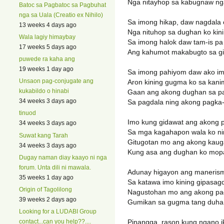
Nga nitayhop sa kabugnaw n
Batoc sa Pagbatoc sa Pagbuhat
nga sa Uala (Creatio ex Nihilo)
Sa imong hikap, daw nagdala o
13 weeks 4 days ago
Nga nituhop sa dughan ko kini n
Wala lagiy himaybay
Sa imong halok daw tam-is p
17 weeks 5 days ago
Ang kahumot makabugto sa g
puwede ra kaha ang
19 weeks 1 day ago
Sa imong pahiyom daw ako im
Unsaon pag-conjugate ang
Aron kining gugma ko sa kan
kukabildo o hinabi
Gaan ang akong dughan sa p
34 weeks 3 days ago
Sa pagdala ning akong pagk
tinuod
Imo kung gidawat ang akong 
34 weeks 3 days ago
Sa mga kagahapon wala ko ni
Suwat kang Tarah
Gitugotan mo ang akong kaug
34 weeks 3 days ago
Kung asa ang dughan ko mop
Dugay naman diay kaayo ni nga
forum. Unta dili ni mawala.
Adunay higayon ang maneris
35 weeks 1 day ago
Sa katawa imo kining gipasa
Origin of Tagolilong
Nagustohan mo ang akong pa
39 weeks 2 days ago
Gumikan sa gugma tang duha
Looking for a LUDABI Group
Pinangga, rason kung ngano ik
contact...can you help??....