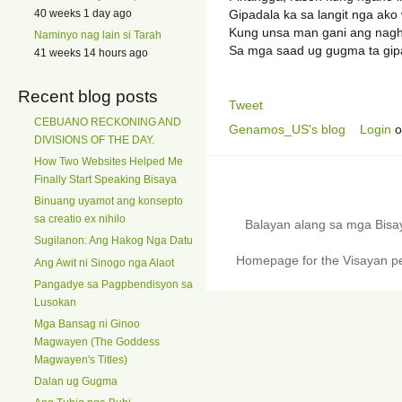
Gipadala ka sa langit nga ako
40 weeks 1 day ago
Kung unsa man gani ang nagh
Naminyo nag lain si Tarah
Sa mga saad ug gugma ta gi
41 weeks 14 hours ago
Recent blog posts
Tweet
CEBUANO RECKONING AND
Genamos_US's blog
Login
o
DIVISIONS OF THE DAY.
How Two Websites Helped Me
Finally Start Speaking Bisaya
Binuang uyamot ang konsepto
sa creatio ex nihilo
Balayan alang sa mga Bis
Sugilanon: Ang Hakog Nga Datu
Homepage for the Visayan pe
Ang Awit ni Sinogo nga Alaot
Pangadye sa Pagpbendisyon sa
Lusokan
Mga Bansag ni Ginoo
Magwayen (The Goddess
Magwayen's Titles)
Dalan ug Gugma