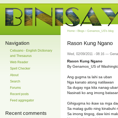
Home
›
Blogs
›
Genamos_US's blog
Navigation
Rason Kung Ngano
Cebuano - English Dictionary
Wed, 02/09/2011 - 08:16 — Ge
and Thesaurus
Rason Kung Ngano
Web Reader
By Genamos_US of Washingt
Spell Checker
About
Ang gugma ta lahi sa uban
Search
Nga kanato atong natilawan
Sa dugay nga kita nanag-uba
Forums
Nasinati ko ang imong batasa
Recent posts
Feed aggregator
Gihigugma ko ikaw sa mga da
Sa matag gutlo ning kinabuhi
Recent comments
Sa imong tingog, daw kini ma