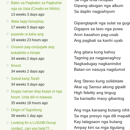
Batoc sa Pagbatoc sa Pagbuhat
Gipang-abogan nga album
nga sa Uala (Creatio ex Nihilo)
Sa daplin nagpahiyom
13 weeks 3 days ago
Wala lagiy himaybay
Gipangtapok nga sulat sa gu
17 weeks 5 days ago
Gigapos sa laso nga puwa
Aron basahon pag-usab
puwede ra kaha ang
Ang pagbati sa kanhi uyab
19 weeks 23 hours ago
Unsaon pag-conjugate ang
Ang gitara kung kahoy
kukabildo o hinabi
Tagning pa nagpanaghoy
34 weeks 2 days ago
Nagkadugay nagkanindot
tinuod
Batan-on nasuya nagdumot
34 weeks 2 days ago
Suwat kang Tarah
Ang Stereo kung solidstate
34 weeks 3 days ago
Akai ug Sansui akong gipalit
Dugay naman diay kaayo ni nga
High fidelity ang tingug
forum. Unta dili ni mawala.
Sa kaniadto maoy gibantog
35 weeks 18 hours ago
Ang mga karaang butang nihit
Origin of Tagolilong
Sa mga presyo nga dili mapali
39 weeks 1 day ago
Kay talagsaon nga butang
Looking for a LUDABI Group
Ampay kini sa mga tigulang
contact...can you help??....