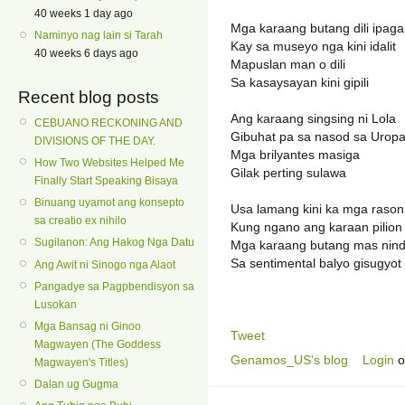
40 weeks 1 day ago
Mga karaang butang dili ipaga
Naminyo nag lain si Tarah
Kay sa museyo nga kini idalit
40 weeks 6 days ago
Mapuslan man o dili
Sa kasaysayan kini gipili
Recent blog posts
Ang karaang singsing ni Lola
CEBUANO RECKONING AND
Gibuhat pa sa nasod sa Urop
DIVISIONS OF THE DAY.
Mga brilyantes masiga
How Two Websites Helped Me
Gilak perting sulawa
Finally Start Speaking Bisaya
Binuang uyamot ang konsepto
Usa lamang kini ka mga rason
sa creatio ex nihilo
Kung ngano ang karaan pilion
Sugilanon: Ang Hakog Nga Datu
Mga karaang butang mas nind
Sa sentimental balyo gisugyot
Ang Awit ni Sinogo nga Alaot
Pangadye sa Pagpbendisyon sa
Lusokan
Mga Bansag ni Ginoo
Tweet
Magwayen (The Goddess
Genamos_US's blog
Login
o
Magwayen's Titles)
Dalan ug Gugma