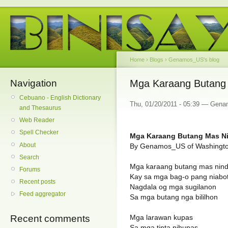
Home
›
Blogs
›
Genamos_US's blog
Navigation
Mga Karaang Butang
Cebuano - English Dictionary
Thu, 01/20/2011 - 05:39 — Gen
and Thesaurus
Web Reader
Spell Checker
Mga Karaang Butang Mas N
About
By Genamos_US of Washingt
Search
Mga karaang butang mas nind
Forums
Kay sa mga bag-o pang niabo
Recent posts
Nagdala og mga sugilanon
Feed aggregator
Sa mga butang nga bililhon
Mga larawan kupas
Recent comments
Sa mga tinta nihupas