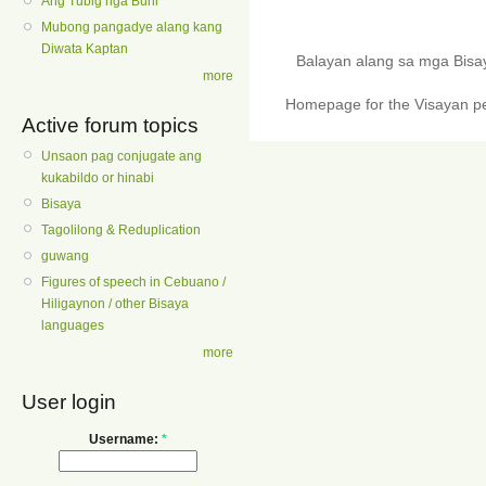
Ang Tubig nga Buhi
Mubong pangadye alang kang
Diwata Kaptan
Balayan alang sa mga Bis
more
Homepage for the Visayan pe
Active forum topics
Unsaon pag conjugate ang
kukabildo or hinabi
Bisaya
Tagolilong & Reduplication
guwang
Figures of speech in Cebuano /
Hiligaynon / other Bisaya
languages
more
User login
Username:
*