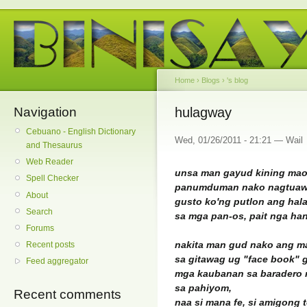
Home
›
Blogs
›
's blog
Navigation
hulagway
Cebuano - English Dictionary
Wed, 01/26/2011 - 21:21 — Wail
and Thesaurus
Web Reader
unsa man gayud kining ma
Spell Checker
panumduman nako nagtuaw
About
gusto ko'ng putlon ang ha
Search
sa mga pan-os, pait nga h
Forums
nakita man gud nako ang m
Recent posts
sa gitawag ug "face book" 
Feed aggregator
mga kaubanan sa baradero 
sa pahiyom,
Recent comments
naa si mana fe, si amigong