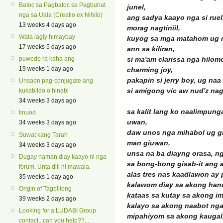
Batoc sa Pagbatoc sa Pagbuhat
junel,
nga sa Uala (Creatio ex Nihilo)
ang sadya kaayo nga si ruel
13 weeks 4 days ago
morag nagtiniil,
Wala lagiy himaybay
kuyog sa mga matahom ug 
17 weeks 5 days ago
ann sa kiliran,
puwede ra kaha ang
si ma'am clarissa nga hilo
19 weeks 1 day ago
charming joy,
pakapin si jerry boy, ug na
Unsaon pag-conjugate ang
si amigong vic aw nud'z nag
kukabildo o hinabi
34 weeks 3 days ago
sa kalit lang ko naalimpun
tinuod
uwan,
34 weeks 3 days ago
daw unos nga mihabol ug gi
Suwat kang Tarah
man giuwan,
34 weeks 3 days ago
unsa na ba diayng orasa, 
Dugay naman diay kaayo ni nga
sa bong-bong gisab-it ang
forum. Unta dili ni mawala.
alas tres nas kaadlawon ay p
35 weeks 1 day ago
kalawom diay sa akong han
Origin of Tagolilong
kataas sa kutay sa akong i
39 weeks 2 days ago
kalayo sa akong naabot nga
Looking for a LUDABI Group
mipahiyom sa akong kaugal
contact...can you help??....