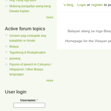
Ang Tubig nga Buhi
's blog
Login
or
register
to p
Mubong pangadye alang kang
Diwata Kaptan
more
Active forum topics
Balayan alang sa mga Bis
Unsaon pag conjugate ang
kukabildo or hinabi
Homepage for the Visayan pe
Bisaya
Tagolilong & Reduplication
guwang
Figures of speech in Cebuano /
Hiligaynon / other Bisaya
languages
more
User login
Username:
*