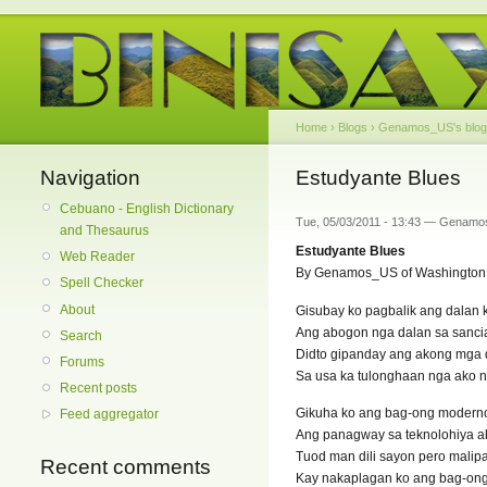
Home
›
Blogs
›
Genamos_US's blog
Navigation
Estudyante Blues
Cebuano - English Dictionary
Tue, 05/03/2011 - 13:43 — Genam
and Thesaurus
Estudyante Blues
Web Reader
By Genamos_US of Washington
Spell Checker
About
Gisubay ko pagbalik ang dalan 
Ang abogon nga dalan sa sanc
Search
Didto gipanday ang akong mga
Forums
Sa usa ka tulonghaan nga ako 
Recent posts
Gikuha ko ang bag-ong modern
Feed aggregator
Ang panagway sa teknolohiya a
Tuod man dili sayon pero malip
Recent comments
Kay nakaplagan ko ang bag-on