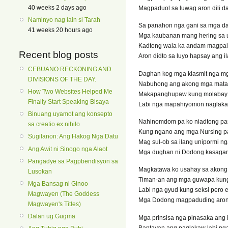
40 weeks 2 days ago
Magpaduol sa luwag aron dili d
Naminyo nag lain si Tarah
Sa panahon nga gani sa mga da
41 weeks 20 hours ago
Mga kaubanan mang hering sa 
Kadtong wala ka andam magpa
Recent blog posts
Aron didto sa luyo hapsay ang 
CEBUANO RECKONING AND
Daghan kog mga klasmit nga 
DIVISIONS OF THE DAY.
Nabuhong ang akong mga mata
How Two Websites Helped Me
Makapanghupaw kung molabay
Finally Start Speaking Bisaya
Labi nga mapahiyomon naglaka
Binuang uyamot ang konsepto
Nahinomdom pa ko niadtong p
sa creatio ex nihilo
Kung ngano ang mga Nursing p
Sugilanon: Ang Hakog Nga Datu
Mag sul-ob sa ilang unipormi ng
Ang Awit ni Sinogo nga Alaot
Mga dughan ni Dodong kasagar
Pangadye sa Pagpbendisyon sa
Magkatawa ko usahay sa akong
Lusokan
Timan-an ang mga guwapa kung
Mga Bansag ni Ginoo
Labi nga gyud kung seksi pero e
Magwayen (The Goddess
Mga Dodong magpaduding aron 
Magwayen's Titles)
Dalan ug Gugma
Mga prinsisa nga pinasaka ang i
Bantayan ang paglakaw labi ng