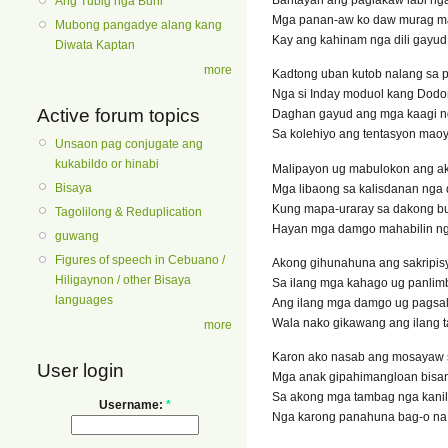
Ang Tubig nga Buhi
Mga panan-aw ko daw murag 
Mubong pangadye alang kang
Kay ang kahinam nga dili gayud
Diwata Kaptan
more
Kadtong uban kutob nalang sa 
Nga si Inday moduol kang Dodo
Active forum topics
Daghan gayud ang mga kaagi 
Sa kolehiyo ang tentasyon ma
Unsaon pag conjugate ang
kukabildo or hinabi
Malipayon ug mabulokon ang a
Bisaya
Mga libaong sa kalisdanan nga 
Kung mapa-uraray sa dakong bul
Tagolilong & Reduplication
Hayan mga damgo mahabilin nga
guwang
Figures of speech in Cebuano /
Akong gihunahuna ang sakripis
Hiligaynon / other Bisaya
Sa ilang mga kahago ug panlim
languages
Ang ilang mga damgo ug pagsal
Wala nako gikawang ang ilang 
more
Karon ako nasab ang mosayaw 
User login
Mga anak gipahimangloan bisan 
Sa akong mga tambag nga kani
Username:
*
Nga karong panahuna bag-o na 