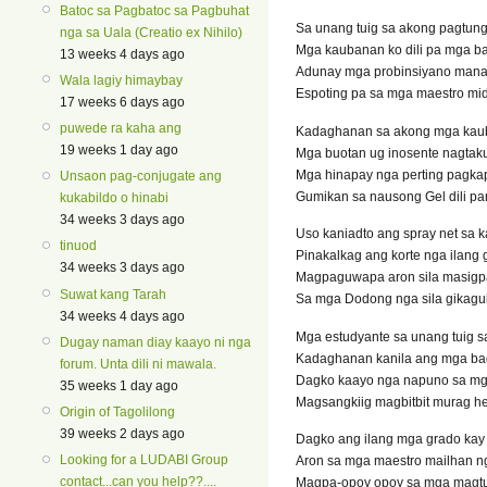
Batoc sa Pagbatoc sa Pagbuhat
Sa unang tuig sa akong pagtun
nga sa Uala (Creatio ex Nihilo)
Mga kaubanan ko dili pa mga b
13 weeks 4 days ago
Adunay mga probinsiyano mana
Wala lagiy himaybay
Espoting pa sa mga maestro mi
17 weeks 6 days ago
puwede ra kaha ang
Kadaghanan sa akong mga ka
19 weeks 1 day ago
Mga buotan ug inosente nagtak
Mga hinapay nga perting pagkap
Unsaon pag-conjugate ang
Gumikan sa nausong Gel dili p
kukabildo o hinabi
34 weeks 3 days ago
Uso kaniadto ang spray net sa 
tinuod
Pinakalkag ang korte nga ilang
34 weeks 3 days ago
Magpaguwapa aron sila masigp
Suwat kang Tarah
Sa mga Dodong nga sila gikagu
34 weeks 4 days ago
Mga estudyante sa unang tuig s
Dugay naman diay kaayo ni nga
Kadaghanan kanila ang mga ba
forum. Unta dili ni mawala.
Dagko kaayo nga napuno sa mga
35 weeks 1 day ago
Magsangkiig magbitbit murag h
Origin of Tagolilong
39 weeks 2 days ago
Dagko ang ilang mga grado kay 
Looking for a LUDABI Group
Aron sa mga maestro mailhan n
contact...can you help??....
Magpa-opoy opoy sa mga magtu