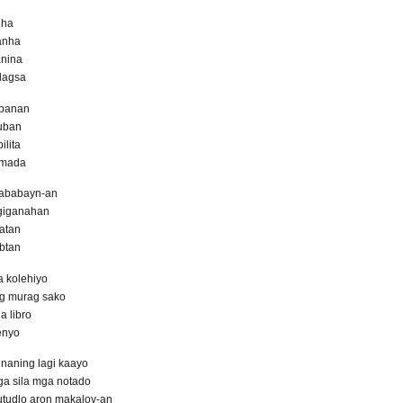
gha
anha
nina
dagsa
ubanan
uban
ilita
amada
kababayn-an
 giganahan
atan
btan
a kolehiyo
g murag sako
 libro
enyo
naning lagi kaayo
ga sila mga notado
tudlo aron makaloy-an