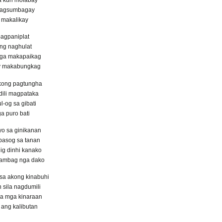
magsumbagay
 makalikay
pagpaniplat
ng naghulat
nga makapaikag
oy makabungkag
kong pagtungha
dili magpataka
-og sa gibati
 puro bati
yo sa ginikanan
basog sa tanan
ig dinhi kanako
tambag nga dako
sa akong kinabuhi
sila nagdumili
la mga kinaraan
ang kalibutan