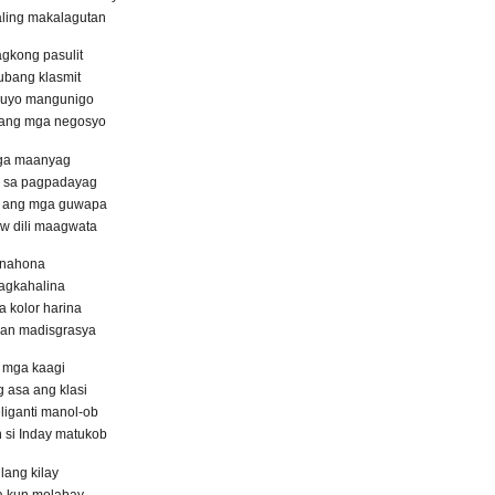
aling makalagutan
gkong pasulit
ubang klasmit
luyo mangunigo
ilang mga negosyo
mga maanyag
 sa pagpadayag
 ang mga guwapa
w dili maagwata
anahona
agkahalina
a kolor harina
an madisgrasya
 mga kaagi
 asa ang klasi
liganti manol-ob
si Inday matukob
lang kilay
a kun molabay