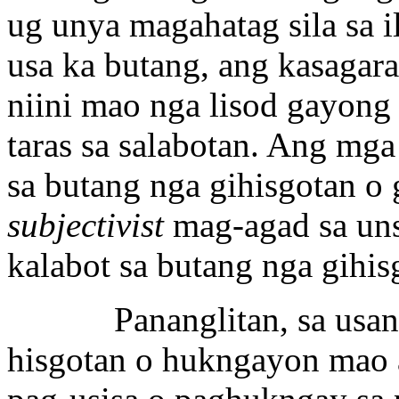
ug unya magahatag sila sa i
usa ka butang, ang kasaga
niini mao nga lisod gayon
taras sa salabotan. Ang mg
sa butang nga gihisgotan o
subjectivist
mag-agad sa uns
kalabot sa butang nga gihis
Pananglitan, sa usang b
hisgotan o hukngayon mao