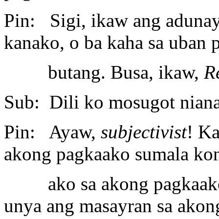
Pin: Sigi, ikaw ang adunay
kanako, o ba kaha sa uban
butang. Busa, ikaw,
R
Sub: Dili ko mosugot nian
Pin: Ayaw,
subjectivist
! K
akong pagkaako sumala ko
ako sa akong pagkaako. 
unya ang masayran sa akon