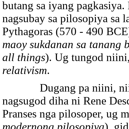
butang sa iyang pagkasiya. 
nagsubay sa pilosopiya sa l
Pythagoras (570 - 490 BCE)
maoy sukdanan sa tanang 
all things
). Ug tungod niini
relativism
.
Dugang pa niini, niini
nagsugod diha ni Rene Desc
Pranses nga pilosoper, ug 
modernong pilosopiya
), gi