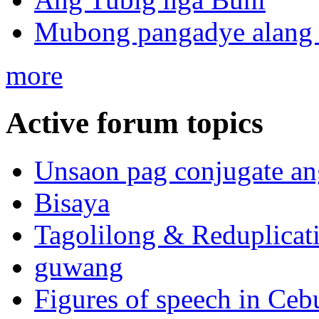
Mubong pangadye alang 
more
Active forum topics
Unsaon pag conjugate an
Bisaya
Tagolilong & Reduplicat
guwang
Figures of speech in Ceb