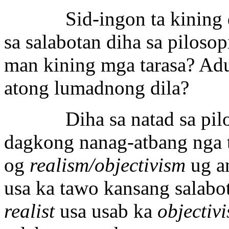
Sid-ingon ta kining duh
sa salabotan diha sa pilos
man kining mga tarasa? Adu
atong lumadnong dila?
Diha sa natad sa piloso
dagkong nanag-atbang nga t
og
realism/objectivism
ug a
usa ka tawo kansang salabot
realist
usa usab ka
objectivi