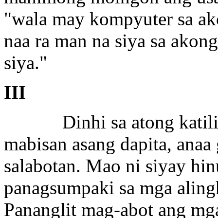
"wala may kompyuter sa ako
naa ra man na siya sa akong
siya."
III
Dinhi sa atong katiling
mabisan asang dapita, anaa
salabotan. Mao ni siyay h
panagsumpaki sa mga alingh
Pananglit mag-abot ang m