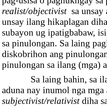
pag-usisa o paghukngay sa
realist/objectivist
sa unsay 
unsay ilang hikaplagan diha
subayon ug ipatigbabaw, is
sa pinulongan. Sa laing pag
diskobrihon ang pinulongan;
pinulongan sa ilang (mga) 
Sa laing bahin, sa ilang
aduna nay inumol nga mga 
subjectivist/relativist
diha sa