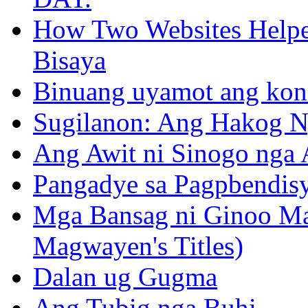
How Two Websites Helped
Bisaya
Binuang uyamot ang konse
Sugilanon: Ang Hakog N
Ang Awit ni Sinogo nga 
Pangadye sa Pagpbendis
Mga Bansag ni Ginoo M
Magwayen's Titles)
Dalan ug Gugma
Ang Tubig nga Buhi