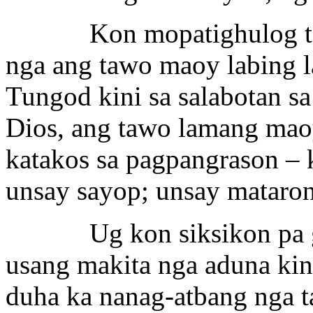
Kon mopatighulog ta nga
nga ang tawo maoy labing l
Tungod kini sa salabotan sa
Dios, ang tawo lamang maoy
katakos sa pagpangrason – k
unsay sayop; unsay mataron
Ug kon siksikon pa gayo
usang makita nga aduna kin
duha ka nanag-atbang nga ta