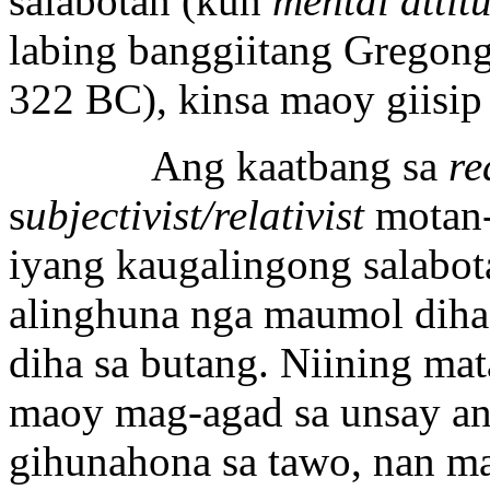
salabotan (kun
mental attit
labing banggiitang Gregong 
322 BC), kinsa maoy giisi
Ang kaatbang sa
re
s
ubjectivist/relativist
motan-
iyang kaugalingong salabota
alinghuna nga maumol diha 
diha sa butang. Niining mat
maoy mag-agad sa unsay ana
gihunahona sa tawo, nan m