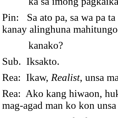
ka sa imong pagkaika
Pin: Sa ato pa, sa wa pa ta
kanay alinghuna mahitung
kanako?
Sub. Iksakto.
Rea: Ikaw,
Realist
, unsa m
Rea: Ako kang hiwaon, hu
mag-agad man ko kon unsa 