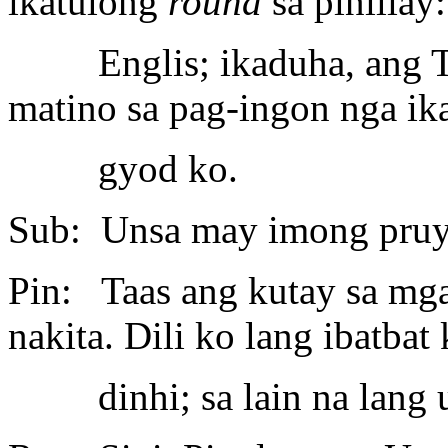
ikatulong
round
sa piniliay
Englis; ikaduha, ang Tag
matino sa pag-ingon nga ik
gyod ko.
Sub: Unsa may imong pruy
Pin: Taas ang kutay sa mg
nakita. Dili ko lang ibatbat
dinhi; sa lain na lang u