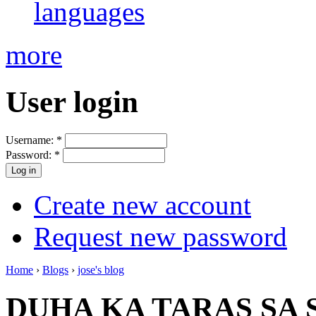
languages
more
User login
Username:
*
Password:
*
Create new account
Request new password
Home
›
Blogs
›
jose's blog
DUHA KA TARAS SA