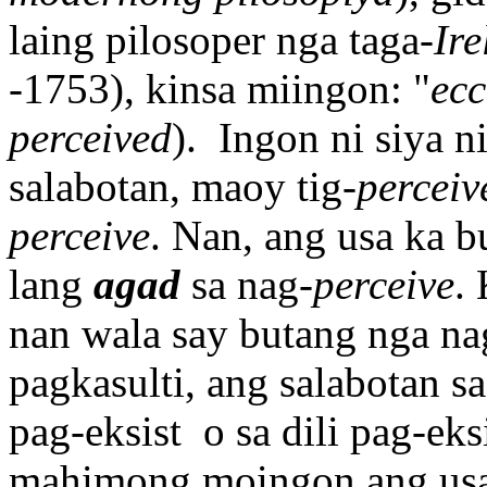
laing pilosoper nga taga-
Ir
-1753), kinsa miingon: "
ecc
perceived
). Ingon ni siya n
salabotan, maoy tig-
perceiv
perceive
. Nan, ang usa ka 
lang
agad
sa nag-
perceive
.
nan wala say butang nga nag
pagkasulti, ang salabotan sa
pag-eksist o sa dili pag-eks
mahimong moingon ang usa k