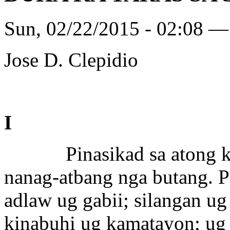
Sun, 02/22/2015 - 02:08 —
Jose D. Clepidio
I
Pinasikad sa atong kasi
nanag-atbang nga butang. P
adlaw ug gabii; silangan ug
kinabuhi ug kamatayon; ug