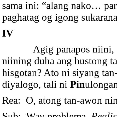
sama ini: “alang nako… pa
paghatag og igong sukarana
IV
Agig panapos niini, an
niining duha ang hustong t
hisgotan? Ato ni siyang ta
diyalogo, tali ni
Pin
ulongan
Rea: O, atong tan-awon ni
Sub: Way problema,
Realis