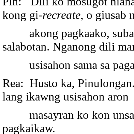
Pin: Dili ko mosugot nian
kong gi-
recreate
, o giusab
akong pagkaako, subay s
salabotan. Nganong dili m
usisahon sama sa paga
Rea: Husto ka, Pinulongan. 
lang ikawng usisahon aron
masayran ko kon unsa g
pagkaikaw.