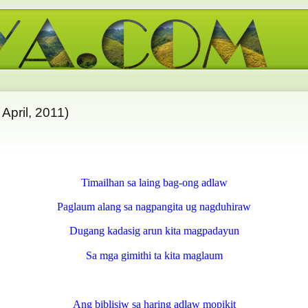
April, 2011)
Timailhan sa laing bag-ong adlaw
Paglaum alang sa nagpangita ug nagduhiraw
Dugang kadasig arun kita magpadayun
Sa mga gimithi ta kita maglaum
Ang biblisiw sa haring adlaw mopikit