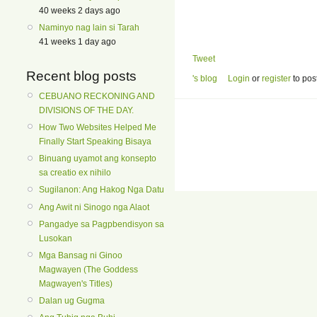
40 weeks 2 days ago
Naminyo nag lain si Tarah
41 weeks 1 day ago
Tweet
Recent blog posts
's blog
Login
or
register
to pos
CEBUANO RECKONING AND
DIVISIONS OF THE DAY.
How Two Websites Helped Me
Finally Start Speaking Bisaya
Binuang uyamot ang konsepto
sa creatio ex nihilo
Sugilanon: Ang Hakog Nga Datu
Ang Awit ni Sinogo nga Alaot
Pangadye sa Pagpbendisyon sa
Lusokan
Mga Bansag ni Ginoo
Magwayen (The Goddess
Magwayen's Titles)
Dalan ug Gugma