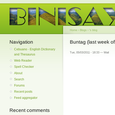
Home
›
Blogs
›
's blog
Navigation
Buntag (last week of 
Cebuano - English Dictionary
Tue, 05/03/2011 - 18:33 — Wail
and Thesaurus
Web Reader
Spell Checker
About
Search
Forums
Recent posts
Feed aggregator
Recent comments