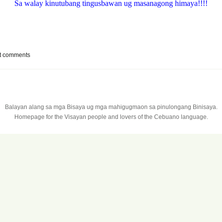
Sa walay kinutubang tingusbawan ug masanagong himaya!!!!
t comments
Balayan alang sa mga Bisaya ug mga mahigugmaon sa pinulongang Binisaya.
Homepage for the Visayan people and lovers of the Cebuano language.