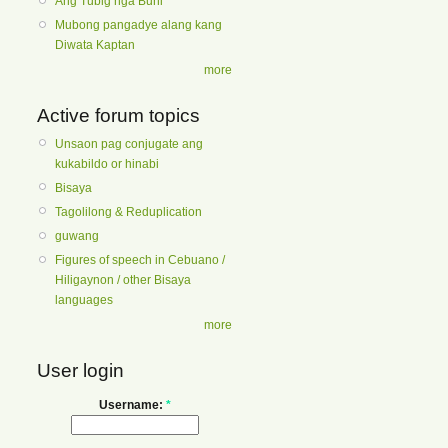
Ang Tubig nga Buhi
Mubong pangadye alang kang
Diwata Kaptan
more
Active forum topics
Unsaon pag conjugate ang
kukabildo or hinabi
Bisaya
Tagolilong & Reduplication
guwang
Figures of speech in Cebuano /
Hiligaynon / other Bisaya
languages
more
User login
Username:
*