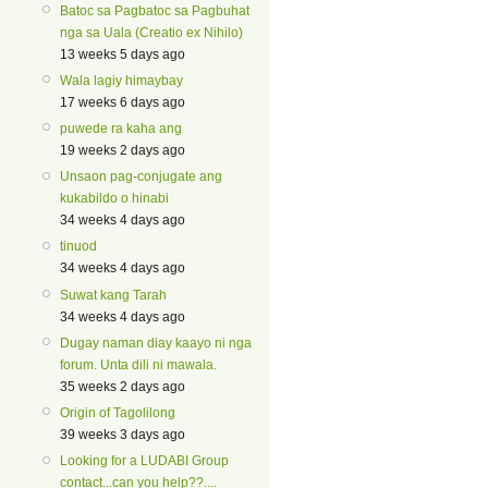
Batoc sa Pagbatoc sa Pagbuhat
nga sa Uala (Creatio ex Nihilo)
13 weeks 5 days ago
Wala lagiy himaybay
17 weeks 6 days ago
puwede ra kaha ang
19 weeks 2 days ago
Unsaon pag-conjugate ang
kukabildo o hinabi
34 weeks 4 days ago
tinuod
34 weeks 4 days ago
Suwat kang Tarah
34 weeks 4 days ago
Dugay naman diay kaayo ni nga
forum. Unta dili ni mawala.
35 weeks 2 days ago
Origin of Tagolilong
39 weeks 3 days ago
Looking for a LUDABI Group
contact...can you help??....