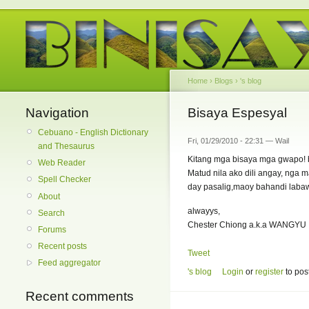
Home
›
Blogs
›
's blog
Navigation
Bisaya Espesyal
Cebuano - English Dictionary
Fri, 01/29/2010 - 22:31 — Wail
and Thesaurus
Kitang mga bisaya mga gwapo! b
Web Reader
Matud nila ako dili angay, nga
Spell Checker
day pasalig,maoy bahandi laba
About
alwayys,
Search
Chester Chiong a.k.a WANGYU
Forums
Recent posts
Tweet
Feed aggregator
's blog
Login
or
register
to pos
Recent comments