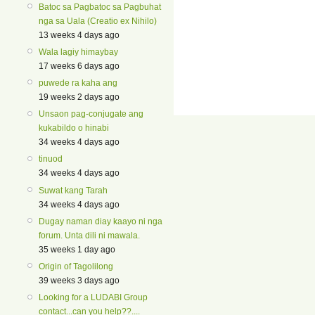
Batoc sa Pagbatoc sa Pagbuhat
nga sa Uala (Creatio ex Nihilo)
13 weeks 4 days ago
Wala lagiy himaybay
17 weeks 6 days ago
puwede ra kaha ang
19 weeks 2 days ago
Unsaon pag-conjugate ang
kukabildo o hinabi
34 weeks 4 days ago
tinuod
34 weeks 4 days ago
Suwat kang Tarah
34 weeks 4 days ago
Dugay naman diay kaayo ni nga
forum. Unta dili ni mawala.
35 weeks 1 day ago
Origin of Tagolilong
39 weeks 3 days ago
Looking for a LUDABI Group
contact...can you help??....