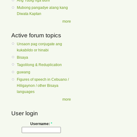
Ang Tubig nga Buhi
Mubong pangadye alang kang
Diwata Kaptan
more
Active forum topics
Unsaon pag conjugate ang
kukabildo or hinabi
Bisaya
Tagolilong & Reduplication
guwang
Figures of speech in Cebuano /
Hiligaynon / other Bisaya
languages
more
User login
Username:
*