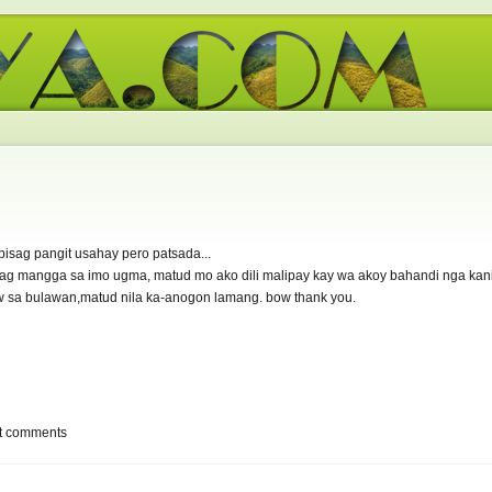
isag pangit usahay pero patsada...
 mag mangga sa imo ugma, matud mo ako dili malipay kay wa akoy bahandi nga ka
w sa bulawan,matud nila ka-anogon lamang. bow thank you.
t comments