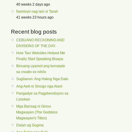
40 weeks 2 days ago
Naminyo nag lain si Tarah
41 weeks 23 hours ago
Recent blog posts
CEBUANO RECKONING AND
DIVISIONS OF THE DAY.
How Two Websites Helped Me
Finally Start Speaking Bisaya
Binuang uyamot ang konsepto
sa creatio ex nihilo
Sugilanon: Ang Hakog Nga Datu
Ang Awit ni Sinogo nga Alaot
Pangadye sa Pagpbendisyon sa
Lusokan
Mga Bansag ni Ginoo
Magwayen (The Goddess
Magwayen's Titles)
Dalan ug Gugma