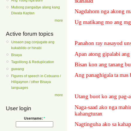
ikahalad
Ang Tubig nga Buhi
Mubong pangadye alang kang
Nagdahom nga akong m
Diwata Kaptan
more
Ug matikang mo ang mg
Active forum topics
Unsaon pag conjugate ang
Panahon ray nasayod un
kukabildo or hinabi
Apan atong gipalabi an
Bisaya
Tagolilong & Reduplication
Bisan kon ang tanang bu
guwang
Ang panaghigala ta mas b
Figures of speech in Cebuano /
Hiligaynon / other Bisaya
languages
more
Utang buot ko ang pag-a
Naga-saad ako nga mahi
User login
kahangturan
Username:
*
Nagtinguha ako sa kaha