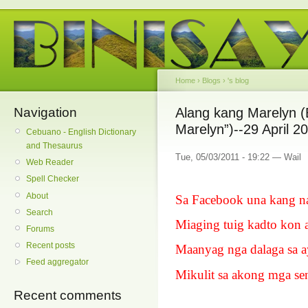
Home
›
Blogs
›
's blog
Navigation
Alang kang Marelyn (
Marelyn”)--29 April 2
Cebuano - English Dictionary
and Thesaurus
Tue, 05/03/2011 - 19:22 — Wail
Web Reader
Spell Checker
About
Sa Facebook una kang n
Search
Miaging tuig kadto kon 
Forums
Recent posts
Maanyag nga dalaga sa 
Feed aggregator
Mikulit sa akong mga se
Recent comments