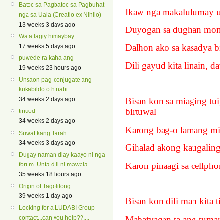
Batoc sa Pagbatoc sa Pagbuhat
Ikaw nga makalulumay 
nga sa Uala (Creatio ex Nihilo)
13 weeks 3 days ago
Duyogan sa dughan mon
Wala lagiy himaybay
Dalhon ako sa kasadya bi
17 weeks 5 days ago
puwede ra kaha ang
Dili gayud kita linain, d
19 weeks 23 hours ago
Unsaon pag-conjugate ang
kukabildo o hinabi
34 weeks 2 days ago
Bisan kon sa miaging tu
birtuwal
tinuod
34 weeks 2 days ago
Karong bag-o lamang mi
Suwat kang Tarah
34 weeks 3 days ago
Gihalad akong kaugalin
Dugay naman diay kaayo ni nga
Karon pinaagi sa cellph
forum. Unta dili ni mawala.
35 weeks 18 hours ago
Origin of Tagolilong
39 weeks 1 day ago
Bisan kon dili man kita t
Looking for a LUDABI Group
Mabatyagan ta ang tuman
contact...can you help??....