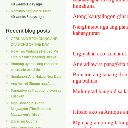
40 weeks 1 day ago
hunahuna
Naminyo nag lain si Tarah
Atong kaugalingon giha
40 weeks 6 days ago
Nanghinaot nga ang pan
Recent blog posts
kahangturan
CEBUANO RECKONING AND
DIVISIONS OF THE DAY.
How Two Websites Helped Me
Gigiyahan ako sa mainit
Finally Start Speaking Bisaya
Ang adlaw sa panagkita 
Binuang uyamot ang konsepto
sa creatio ex nihilo
Buhaton ang tanang di-m
Sugilanon: Ang Hakog Nga Datu
nga buhian
Ang Awit ni Sinogo nga Alaot
Mulungtad hangtod sa k
Pangadye sa Pagpbendisyon sa
Lusokan
Mga Bansag ni Ginoo
Magwayen (The Goddess
Hibalo ako sa Antique an
Magwayen's Titles)
Mga pag-ampo ug labin
Dalan ug Gugma