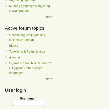
Ang Tubig nga Buhi
Mubong pangadye alang kang
Diwata Kaptan
more
Active forum topics
Unsaon pag conjugate ang
kukabildo or hinabi
Bisaya
Tagolilong & Reduplication
guwang
Figures of speech in Cebuano /
Hiligaynon / other Bisaya
languages
more
User login
Username:
*