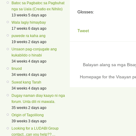
Batoc sa Pagbatoc sa Pagbuhat
nga sa Uala (Creatio ex Nihilo)
Glosses:
13 weeks 5 days ago
Wala lagiy himaybay
17 weeks 6 days ago
Tweet
puwede ra kaha ang
19 weeks 2 days ago
Unsaon pag-conjugate ang
kukabildo o hinabi
34 weeks 4 days ago
Balayan alang sa mga Bis
tinuod
34 weeks 4 days ago
Homepage for the Visayan pe
Suwat kang Tarah
34 weeks 4 days ago
Dugay naman diay kaayo ni nga
forum. Unta dili ni mawala.
35 weeks 2 days ago
Origin of Tagolilong
39 weeks 3 days ago
Looking for a LUDABI Group
contact...can you help??....