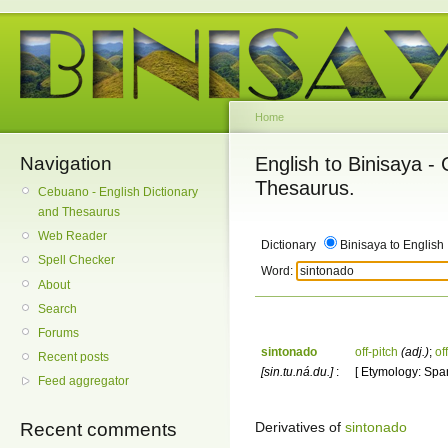
Home
Navigation
English to Binisaya -
Thesaurus.
Cebuano - English Dictionary
and Thesaurus
Web Reader
Dictionary
Binisaya to English
Spell Checker
Word:
About
Search
Forums
sintonado
off-pitch
(adj.)
;
of
Recent posts
[sin.tu.ná.du.]
:
[ Etymology: Span
Feed aggregator
Derivatives of
sintonado
Recent comments