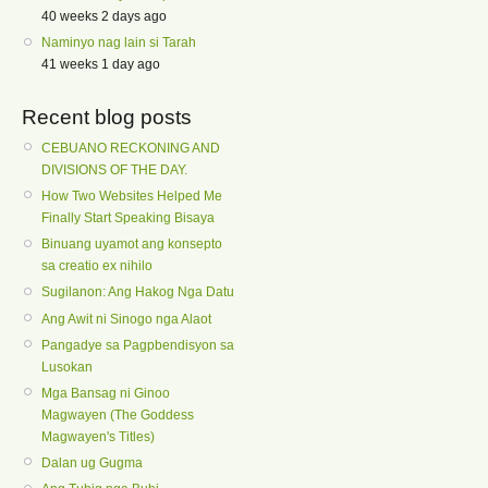
40 weeks 2 days ago
Naminyo nag lain si Tarah
41 weeks 1 day ago
Recent blog posts
CEBUANO RECKONING AND
DIVISIONS OF THE DAY.
How Two Websites Helped Me
Finally Start Speaking Bisaya
Binuang uyamot ang konsepto
sa creatio ex nihilo
Sugilanon: Ang Hakog Nga Datu
Ang Awit ni Sinogo nga Alaot
Pangadye sa Pagpbendisyon sa
Lusokan
Mga Bansag ni Ginoo
Magwayen (The Goddess
Magwayen's Titles)
Dalan ug Gugma