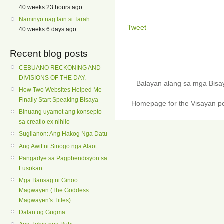
40 weeks 23 hours ago
Naminyo nag lain si Tarah
Tweet
40 weeks 6 days ago
Recent blog posts
CEBUANO RECKONING AND
DIVISIONS OF THE DAY.
Balayan alang sa mga Bis
How Two Websites Helped Me
Finally Start Speaking Bisaya
Homepage for the Visayan pe
Binuang uyamot ang konsepto
sa creatio ex nihilo
Sugilanon: Ang Hakog Nga Datu
Ang Awit ni Sinogo nga Alaot
Pangadye sa Pagpbendisyon sa
Lusokan
Mga Bansag ni Ginoo
Magwayen (The Goddess
Magwayen's Titles)
Dalan ug Gugma