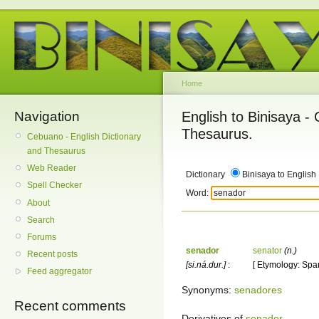
Home
Navigation
English to Binisaya -
Thesaurus.
Cebuano - English Dictionary
and Thesaurus
Web Reader
Dictionary
Binisaya to English
Spell Checker
Word:
About
Search
Forums
senador
senator
(n.)
Recent posts
[si.ná.dur.]
:
[ Etymology: Span
Feed aggregator
Synonyms:
senadores
Recent comments
Derivatives of
senador