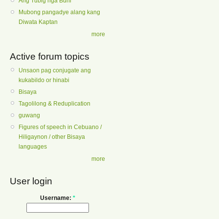
Ang Tubig nga Buhi
Mubong pangadye alang kang
Diwata Kaptan
more
Active forum topics
Unsaon pag conjugate ang
kukabildo or hinabi
Bisaya
Tagolilong & Reduplication
guwang
Figures of speech in Cebuano /
Hiligaynon / other Bisaya
languages
more
User login
Username:
*