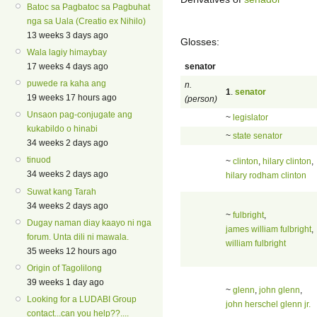
Batoc sa Pagbatoc sa Pagbuhat
nga sa Uala (Creatio ex Nihilo)
13 weeks 3 days ago
Glosses:
Wala lagiy himaybay
senator
17 weeks 4 days ago
puwede ra kaha ang
n.
1
.
senator
19 weeks 17 hours ago
(person)
Unsaon pag-conjugate ang
~
legislator
kukabildo o hinabi
~
state senator
34 weeks 2 days ago
tinuod
~
clinton
,
hilary clinton
,
34 weeks 2 days ago
hilary rodham clinton
Suwat kang Tarah
34 weeks 2 days ago
~
fulbright
,
Dugay naman diay kaayo ni nga
james william fulbright
,
forum. Unta dili ni mawala.
william fulbright
35 weeks 12 hours ago
Origin of Tagolilong
39 weeks 1 day ago
~
glenn
,
john glenn
,
Looking for a LUDABI Group
john herschel glenn jr.
contact...can you help??....