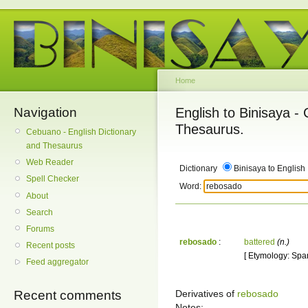
Home
Navigation
English to Binisaya -
Thesaurus.
Cebuano - English Dictionary
and Thesaurus
Web Reader
Dictionary
Binisaya to English
Spell Checker
Word:
About
Search
Forums
rebosado
:
battered
(n.)
Recent posts
[ Etymology: Spa
Feed aggregator
Derivatives of
rebosado
Recent comments
Notes: