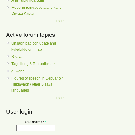
Ang Tubig nga Buhi
Mubong pangadye alang kang
Diwata Kaptan
more
Active forum topics
Unsaon pag conjugate ang
kukabildo or hinabi
Bisaya
Tagolilong & Reduplication
guwang
Figures of speech in Cebuano /
Hiligaynon / other Bisaya
languages
more
User login
Username:
*