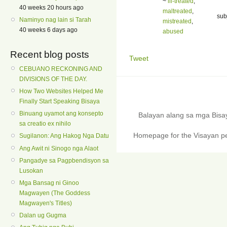
~
ill-treated
,
40 weeks 20 hours ago
maltreated
,
sub
Naminyo nag lain si Tarah
mistreated
,
40 weeks 6 days ago
abused
Recent blog posts
Tweet
CEBUANO RECKONING AND
DIVISIONS OF THE DAY.
How Two Websites Helped Me
Finally Start Speaking Bisaya
Binuang uyamot ang konsepto
Balayan alang sa mga Bis
sa creatio ex nihilo
Homepage for the Visayan pe
Sugilanon: Ang Hakog Nga Datu
Ang Awit ni Sinogo nga Alaot
Pangadye sa Pagpbendisyon sa
Lusokan
Mga Bansag ni Ginoo
Magwayen (The Goddess
Magwayen's Titles)
Dalan ug Gugma