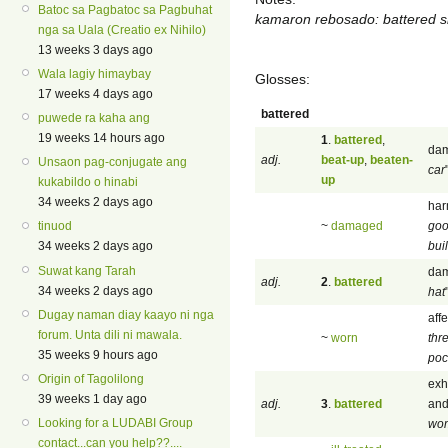
Batoc sa Pagbatoc sa Pagbuhat
kamaron rebosado: battered 
nga sa Uala (Creatio ex Nihilo)
13 weeks 3 days ago
Wala lagiy himaybay
Glosses:
17 weeks 4 days ago
battered
puwede ra kaha ang
19 weeks 14 hours ago
1
.
battered
,
dam
adj.
beat-up
,
beaten-
Unsaon pag-conjugate ang
car
up
kukabildo o hinabi
34 weeks 2 days ago
har
~
damaged
go
tinuod
bui
34 weeks 2 days ago
Suwat kang Tarah
dam
adj.
2
.
battered
34 weeks 2 days ago
hat
Dugay naman diay kaayo ni nga
aff
forum. Unta dili ni mawala.
~
worn
thr
35 weeks 9 hours ago
poc
Origin of Tagolilong
exh
39 weeks 1 day ago
adj.
3
.
battered
and
Looking for a LUDABI Group
wo
contact...can you help??....