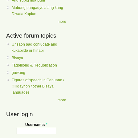
Ang Tubig nga Buhi
Mubong pangadye alang kang
Diwata Kaptan
more
Active forum topics
Unsaon pag conjugate ang
kukabildo or hinabi
Bisaya
Tagolilong & Reduplication
guwang
Figures of speech in Cebuano /
Hiligaynon / other Bisaya
languages
more
User login
Username:
*