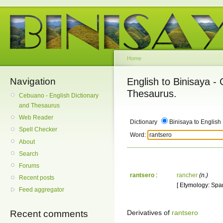
Home
Navigation
English to Binisaya -
Thesaurus.
Cebuano - English Dictionary
and Thesaurus
Web Reader
Dictionary
Binisaya to English
Spell Checker
Word:
About
Search
Forums
rantsero
:
rancher
(n.)
Recent posts
[ Etymology: Span
Feed aggregator
Derivatives of
rantsero
Recent comments