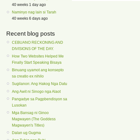
40 weeks 1 day ago
Naminyo nag lain si Tarah
40 weeks 6 days ago
Recent blog posts
CEBUANO RECKONING AND
DIVISIONS OF THE DAY.
How Two Websites Helped Me
Finally Start Speaking Bisaya
Binuang uyamot ang konsepto
sa creatio ex nihilo
Sugilanon: Ang Hakog Nga Datu
Ang Awit ni Sinogo nga Alaot
Pangadye sa Pagpbendisyon sa
Lusokan
Mga Bansag ni Ginoo
Magwayen (The Goddess
Magwayen's Titles)
Dalan ug Gugma