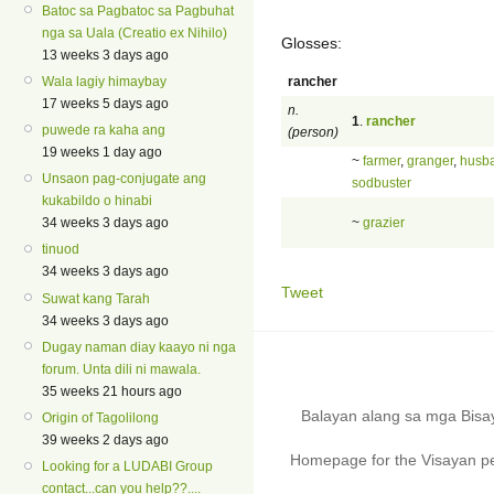
Batoc sa Pagbatoc sa Pagbuhat
nga sa Uala (Creatio ex Nihilo)
Glosses:
13 weeks 3 days ago
rancher
Wala lagiy himaybay
17 weeks 5 days ago
n.
1
.
rancher
puwede ra kaha ang
(person)
19 weeks 1 day ago
~
farmer
,
granger
,
husb
Unsaon pag-conjugate ang
sodbuster
kukabildo o hinabi
~
grazier
34 weeks 3 days ago
tinuod
34 weeks 3 days ago
Tweet
Suwat kang Tarah
34 weeks 3 days ago
Dugay naman diay kaayo ni nga
forum. Unta dili ni mawala.
35 weeks 21 hours ago
Balayan alang sa mga Bis
Origin of Tagolilong
39 weeks 2 days ago
Homepage for the Visayan pe
Looking for a LUDABI Group
contact...can you help??....