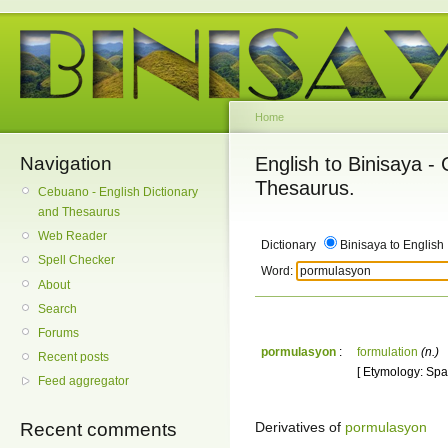
Home
Navigation
English to Binisaya -
Thesaurus.
Cebuano - English Dictionary
and Thesaurus
Web Reader
Dictionary
Binisaya to English
Spell Checker
Word:
About
Search
Forums
pormulasyon
:
formulation
(n.)
Recent posts
[ Etymology: Spa
Feed aggregator
Derivatives of
pormulasyon
Recent comments