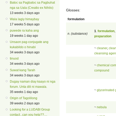
Batoc sa Pagbatoc sa Pagbuhat
nga sa Uala (Creatio ex Nihilo)
Glosses:
13 weeks 3 days ago
formulation
Wala lagiy himaybay
17 weeks 5 days ago
puwede ra kaha ang
1
.
formulation
,
n. (substance)
19 weeks 1 day ago
preparation
Unsaon pag-conjugate ang
kukabildo o hinabi
~
cleaner
,
clea
34 weeks 3 days ago
cleansing agen
tinuod
34 weeks 3 days ago
~
chemical co
Suwat kang Tarah
compound
34 weeks 3 days ago
Dugay naman diay kaayo ni nga
forum. Unta dili ni mawala.
~
glycerinated 
35 weeks 1 day ago
Origin of Tagolilong
39 weeks 2 days ago
~
nebula
Looking for a LUDABI Group
contact...can you help??....