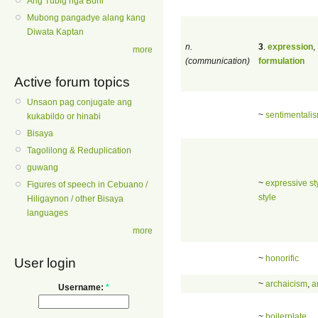
Ang Tubig nga Buhi
Mubong pangadye alang kang
Diwata Kaptan
n.
3
.
expression
,
more
(communication)
formulation
Active forum topics
Unsaon pag conjugate ang
~
sentimentali
kukabildo or hinabi
Bisaya
Tagolilong & Reduplication
guwang
~
expressive st
Figures of speech in Cebuano /
style
Hiligaynon / other Bisaya
languages
more
~
honorific
User login
~
archaicism
,
a
Username:
*
~
boilerplate