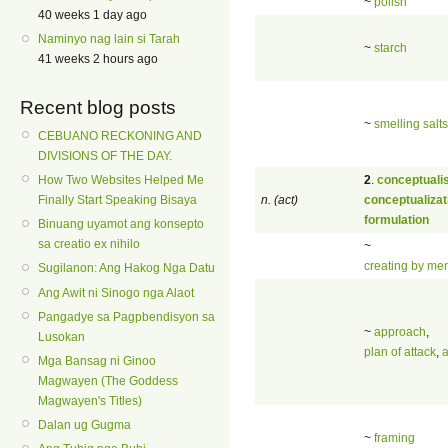
~
polish
40 weeks 1 day ago
Naminyo nag lain si Tarah
~
starch
41 weeks 2 hours ago
Recent blog posts
~
smelling salts
CEBUANO RECKONING AND
DIVISIONS OF THE DAY.
2
.
conceptuali
How Two Websites Helped Me
n. (act)
conceptualizat
Finally Start Speaking Bisaya
formulation
Binuang uyamot ang konsepto
sa creatio ex nihilo
~
creating by men
Sugilanon: Ang Hakog Nga Datu
Ang Awit ni Sinogo nga Alaot
Pangadye sa Pagpbendisyon sa
~
approach
,
Lusokan
plan of attack
,
a
Mga Bansag ni Ginoo
Magwayen (The Goddess
Magwayen's Titles)
Dalan ug Gugma
~
framing