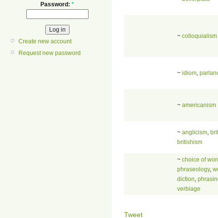
Password:
*
~
colloquialism
Create new account
Request new password
~
idiom
,
parlan
~
americanism
~
anglicism
,
bri
britishism
~
choice of wor
phraseology
,
w
diction
,
phrasin
verbiage
Tweet