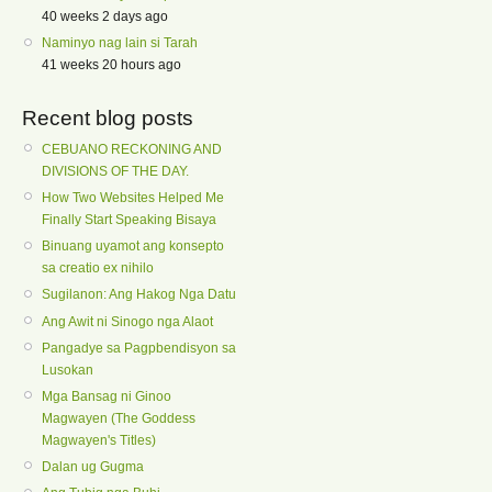
40 weeks 2 days ago
Naminyo nag lain si Tarah
41 weeks 20 hours ago
Recent blog posts
CEBUANO RECKONING AND
DIVISIONS OF THE DAY.
How Two Websites Helped Me
Finally Start Speaking Bisaya
Binuang uyamot ang konsepto
sa creatio ex nihilo
Sugilanon: Ang Hakog Nga Datu
Ang Awit ni Sinogo nga Alaot
Pangadye sa Pagpbendisyon sa
Lusokan
Mga Bansag ni Ginoo
Magwayen (The Goddess
Magwayen's Titles)
Dalan ug Gugma