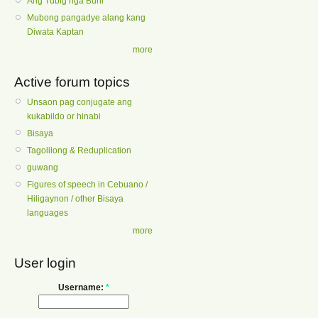
Ang Tubig nga Buhi
Mubong pangadye alang kang
Diwata Kaptan
more
Active forum topics
Unsaon pag conjugate ang
kukabildo or hinabi
Bisaya
Tagolilong & Reduplication
guwang
Figures of speech in Cebuano /
Hiligaynon / other Bisaya
languages
more
User login
Username:
*