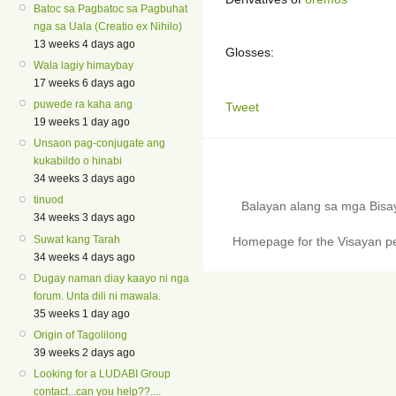
Batoc sa Pagbatoc sa Pagbuhat
nga sa Uala (Creatio ex Nihilo)
13 weeks 4 days ago
Glosses:
Wala lagiy himaybay
17 weeks 6 days ago
puwede ra kaha ang
Tweet
19 weeks 1 day ago
Unsaon pag-conjugate ang
kukabildo o hinabi
34 weeks 3 days ago
tinuod
Balayan alang sa mga Bis
34 weeks 3 days ago
Suwat kang Tarah
Homepage for the Visayan pe
34 weeks 4 days ago
Dugay naman diay kaayo ni nga
forum. Unta dili ni mawala.
35 weeks 1 day ago
Origin of Tagolilong
39 weeks 2 days ago
Looking for a LUDABI Group
contact...can you help??....