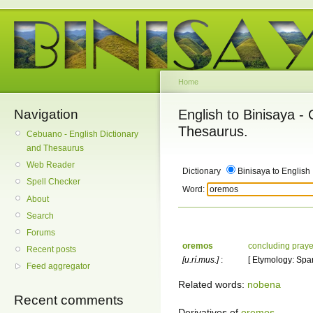
Home
Navigation
English to Binisaya -
Thesaurus.
Cebuano - English Dictionary
and Thesaurus
Web Reader
Dictionary
Binisaya to English
Spell Checker
Word:
About
Search
Forums
oremos
concluding praye
Recent posts
[u.rí.mus.]
:
[ Etymology: Span
Feed aggregator
Related words:
nobena
Recent comments
Derivatives of
oremos