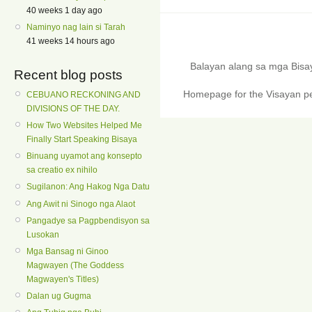
40 weeks 1 day ago
Naminyo nag lain si Tarah
41 weeks 14 hours ago
Balayan alang sa mga Bis
Recent blog posts
Homepage for the Visayan pe
CEBUANO RECKONING AND
DIVISIONS OF THE DAY.
How Two Websites Helped Me
Finally Start Speaking Bisaya
Binuang uyamot ang konsepto
sa creatio ex nihilo
Sugilanon: Ang Hakog Nga Datu
Ang Awit ni Sinogo nga Alaot
Pangadye sa Pagpbendisyon sa
Lusokan
Mga Bansag ni Ginoo
Magwayen (The Goddess
Magwayen's Titles)
Dalan ug Gugma