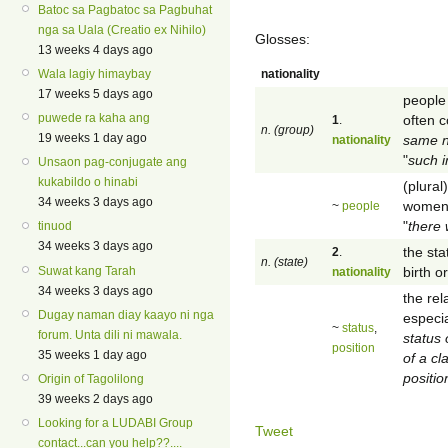
Batoc sa Pagbatoc sa Pagbuhat
nga sa Uala (Creatio ex Nihilo)
Glosses:
13 weeks 4 days ago
nationality
Wala lagiy himaybay
17 weeks 5 days ago
people
puwede ra kaha ang
often c
1
.
n. (group)
19 weeks 1 day ago
same na
nationality
"
such i
Unsaon pag-conjugate ang
kukabildo o hinabi
(plura
34 weeks 3 days ago
women o
~
people
"
there 
tinuod
34 weeks 3 days ago
the sta
2
.
n. (state)
birth o
Suwat kang Tarah
nationality
34 weeks 3 days ago
the rel
Dugay naman diay kaayo ni nga
especia
~
status
,
forum. Unta dili ni mawala.
status 
position
35 weeks 1 day ago
of a cl
positio
Origin of Tagolilong
39 weeks 2 days ago
Looking for a LUDABI Group
Tweet
contact...can you help??....