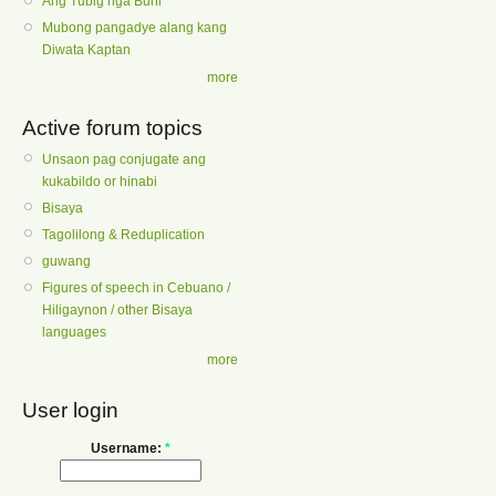
Ang Tubig nga Buhi
Mubong pangadye alang kang
Diwata Kaptan
more
Active forum topics
Unsaon pag conjugate ang
kukabildo or hinabi
Bisaya
Tagolilong & Reduplication
guwang
Figures of speech in Cebuano /
Hiligaynon / other Bisaya
languages
more
User login
Username:
*