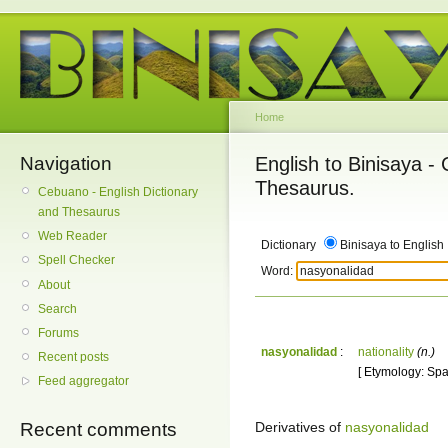
Home
Navigation
English to Binisaya -
Thesaurus.
Cebuano - English Dictionary
and Thesaurus
Web Reader
Dictionary
Binisaya to English
Spell Checker
Word:
About
Search
Forums
nasyonalidad
:
nationality
(n.)
Recent posts
[ Etymology: Span
Feed aggregator
Derivatives of
nasyonalidad
Recent comments