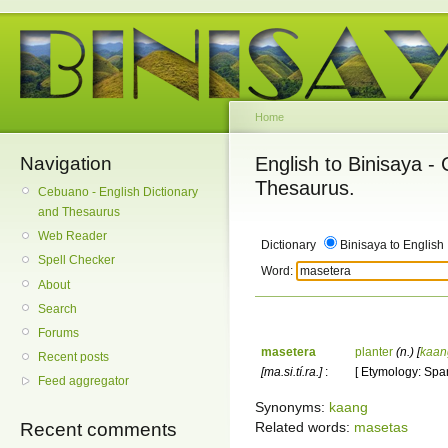
Home
Navigation
English to Binisaya -
Thesaurus.
Cebuano - English Dictionary
and Thesaurus
Web Reader
Dictionary
Binisaya to English
Spell Checker
Word:
About
Search
Forums
masetera
planter
(n.)
[
kaan
Recent posts
[ma.si.tí.ra.]
:
[ Etymology: Span
Feed aggregator
Synonyms:
kaang
Related words:
masetas
Recent comments