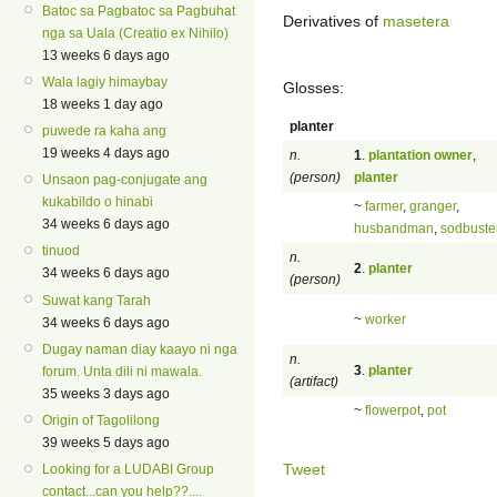
Batoc sa Pagbatoc sa Pagbuhat
Derivatives of
masetera
nga sa Uala (Creatio ex Nihilo)
13 weeks 6 days ago
Wala lagiy himaybay
Glosses:
18 weeks 1 day ago
planter
puwede ra kaha ang
19 weeks 4 days ago
n.
1
.
plantation owner
,
(person)
planter
Unsaon pag-conjugate ang
kukabildo o hinabi
~
farmer
,
granger
,
34 weeks 6 days ago
husbandman
,
sodbuste
tinuod
n.
2
.
planter
34 weeks 6 days ago
(person)
Suwat kang Tarah
~
worker
34 weeks 6 days ago
Dugay naman diay kaayo ni nga
n.
3
.
planter
forum. Unta dili ni mawala.
(artifact)
35 weeks 3 days ago
~
flowerpot
,
pot
Origin of Tagolilong
39 weeks 5 days ago
Tweet
Looking for a LUDABI Group
contact...can you help??....