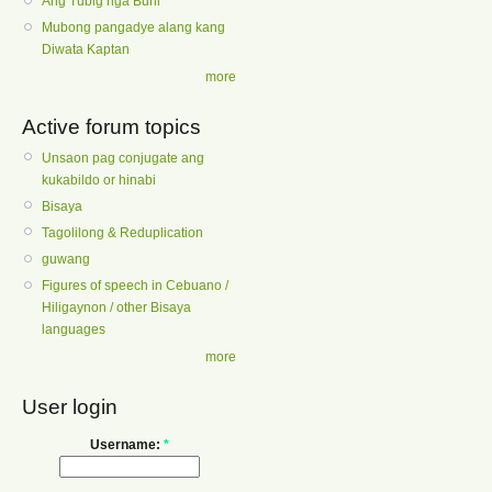
Ang Tubig nga Buhi
Mubong pangadye alang kang
Diwata Kaptan
more
Active forum topics
Unsaon pag conjugate ang
kukabildo or hinabi
Bisaya
Tagolilong & Reduplication
guwang
Figures of speech in Cebuano /
Hiligaynon / other Bisaya
languages
more
User login
Username:
*