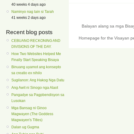
40 weeks 4 days ago
Naminyo nag lain si Tarah
41 weeks 2 days ago
Balayan alang sa mga Bis
Recent blog posts
Homepage for the Visayan pe
CEBUANO RECKONING AND
DIVISIONS OF THE DAY.
How Two Websites Helped Me
Finally Start Speaking Bisaya
Binuang uyamot ang konsepto
sa creatio ex nihilo
Sugilanon: Ang Hakog Nga Datu
Ang Awit ni Sinogo nga Alaot
Pangadye sa Pagpbendisyon sa
Lusokan
Mga Bansag ni Ginoo
Magwayen (The Goddess
Magwayen's Titles)
Dalan ug Gugma