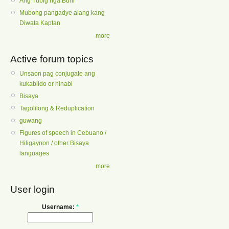
Ang Tubig nga Buhi
Mubong pangadye alang kang
Diwata Kaptan
more
Active forum topics
Unsaon pag conjugate ang
kukabildo or hinabi
Bisaya
Tagolilong & Reduplication
guwang
Figures of speech in Cebuano /
Hiligaynon / other Bisaya
languages
more
User login
Username:
*