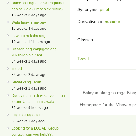
Batoc sa Pagbatoc sa Pagbuhat
Synonyms:
pinol
nga sa Uala (Creatio ex Nihilo)
13 weeks 3 days ago
Derivatives of
masahe
Wala lagiy himaybay
17 weeks 4 days ago
puwede ra kaha ang
Glosses:
19 weeks 14 hours ago
Unsaon pag-conjugate ang
kukabildo o hinabi
Tweet
34 weeks 2 days ago
tinuod
34 weeks 2 days ago
Suwat kang Tarah
34 weeks 2 days ago
Balayan alang sa mga Bis
Dugay naman diay kaayo ni nga
forum. Unta dili ni mawala.
Homepage for the Visayan pe
35 weeks 9 hours ago
Origin of Tagolilong
39 weeks 1 day ago
Looking for a LUDABI Group
contact...can you help??....