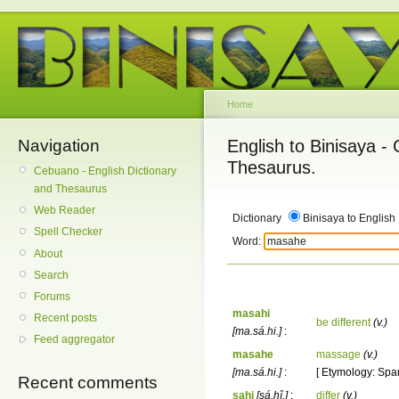
Home
Navigation
English to Binisaya -
Thesaurus.
Cebuano - English Dictionary
and Thesaurus
Web Reader
Dictionary
Binisaya to English
Spell Checker
Word:
About
Search
Forums
masahi
Recent posts
be different
(v.)
[ma.sá.hi.]
:
Feed aggregator
masahe
massage
(v.)
[ma.sá.hi.]
:
[ Etymology: Spa
Recent comments
sahi
[sá.hî.]
:
differ
(v.)