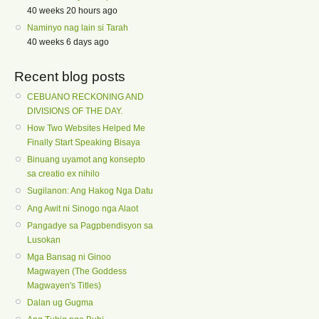
40 weeks 20 hours ago
Naminyo nag lain si Tarah
40 weeks 6 days ago
Recent blog posts
CEBUANO RECKONING AND
DIVISIONS OF THE DAY.
How Two Websites Helped Me
Finally Start Speaking Bisaya
Binuang uyamot ang konsepto
sa creatio ex nihilo
Sugilanon: Ang Hakog Nga Datu
Ang Awit ni Sinogo nga Alaot
Pangadye sa Pagpbendisyon sa
Lusokan
Mga Bansag ni Ginoo
Magwayen (The Goddess
Magwayen's Titles)
Dalan ug Gugma